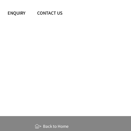
ENQUIRY
CONTACT US
> Back to Home