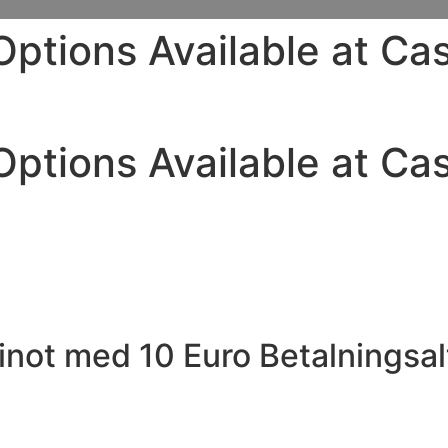
ptions Available at Ca
ptions Available at Ca
r för att vägleda dig genom de olika 10 euro betalningsalter
igt för att få en smidig spelupplevelse. I denna artikel komm
sta beslutet för dina spelbehov.
inot med 10 Euro Betalningsal
med 10 euro betalningsalternativ är det viktigt att överväga 
metoder, hastighet på insättningar och uttag, samt kundsup