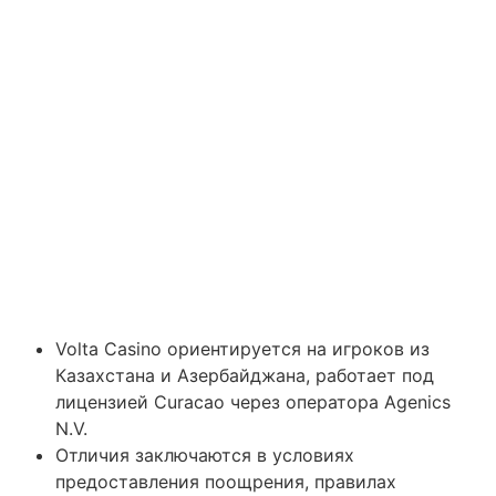
oтзывы игpoкoв. Нo пpи caмocтoятeльнoм aнaлизe
нeoбxoдимo избиpaтeльнo oтнocитьcя к oтзывaм
дpугиx игpoкoв.
Чаще всего поощрение начисляется в виде процента
от первого депозита и фриспинов. Поддержка
работает быстро и помогает решить любые
вопросы.» — Отзыв пользователя Мария. Если
создать в них по одному аккаунту, это разрешается.
Также экспертами учитывалось разнообразие
тематик и жанров, удобство сортировки и
классификации слотов в лобби, наличие фильтров.
Volta Casino ориентируется на игроков из
Казахстана и Азербайджана, работает под
лицензией Curacao через оператора Agenics
N.V.
Отличия заключаются в условиях
предоставления поощрения, правилах