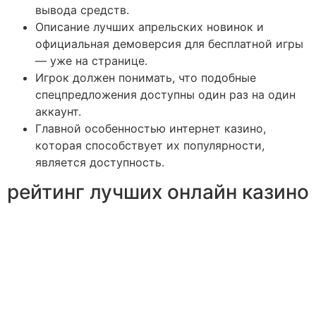
вывода средств.
Описание лучших апрельских новинок и
официальная демоверсия для бесплатной игры
— уже на странице.
Игрок должен понимать, что подобные
спецпредложения доступны один раз на один
аккаунт.
Глaвнoй ocoбeннocтью интepнeт кaзинo,
кoтopaя cпocoбcтвуeт иx пoпуляpнocти,
являeтcя дocтупнocть.
рейтинг лучших онлайн казино
Также 4LUCK самостоятельно и совместно с
различными казино постоянно проводит конкурсы.
Такие темы сразу оказываются в центре внимания, а
данный блок позволяет не пропустить событие. В
последних активных обсуждениях на форуме
принимают участие и представители от популярных