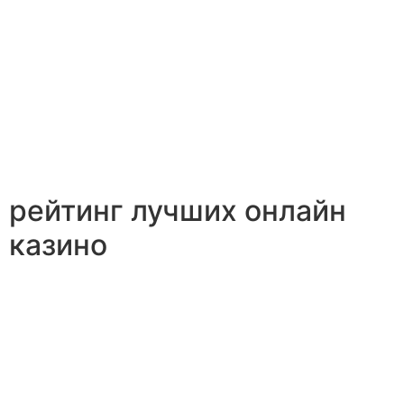
представлены самые популярные категории,
которые чаще всего выбирают игроки, а также
конкретные игры, особенно востребованные в
Казахстане. Дополнительным преимуществом
являются бонусы и акции для новых игроков.
Обычно это бонус на первый депозит и бесплатные
спины, которые позволяют начать игру с
увеличенным балансом.
рейтинг лучших онлайн
казино
Мы гарантируем, что каждый игровой клуб обладает
лицензией, однако напоминаем, что возможность
игры может зависеть от законодательства вашего
региона. Следите за обновлениями – список
рекомендуемых казино регулярно корректируется с
учетом последних изменений в нормативных актах