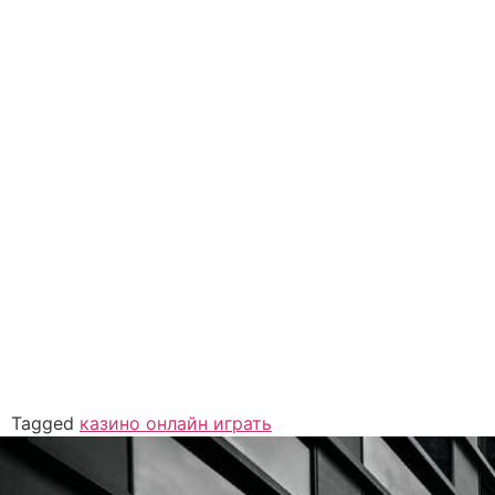
развлечений и сроки вывода. Лучшие онлайн казинó
на реальные деньги с моментальными выплатами.
После этого монету можно либо оставить на
внутреннем кошельке биржи, либо перевести на
собственный. В последнем случае предварительно
необходимо скачать приложение на смартфон.
Среди популярных кошельков можно выделить Trust
Wallet, MetaMask и Exodus. После установки
приложения в нем нужно добавить подходящую
криптовалюту, скопировать адрес и перевести на
него монеты. Также в некоторых онлайн-казино
доступна регистрация в один клик. В этом случае
логин и пароль для входа в аккаунт генерируются
автоматически.
Tagged
казино онлайн играть