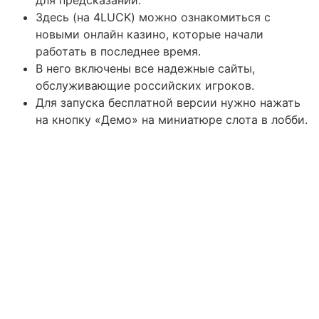
для предсказаний.
Здесь (на 4LUCK) можно ознакомиться с
новыми онлайн казино, которые начали
работать в последнее время.
В него включены все надежные сайты,
обслуживающие российских игроков.
Для запуска бесплатной версии нужно нажать
на кнопку «Демо» на миниатюре слота в лобби.
Самый лучший список онлайн казинó (Интернет-
казинó) на реальные деньги в 2026 году.
Ознакомьтесь с лучшими казинó 2026, которые
рекомендуют эксперты. Благодаря использованию
списка лучших онлайн казино, пользователи могут
быстро подобрать безопасные площадки, которые
дорожат своей репутацией. Сегодня приобщиться к
миру азарта можно легально и даже не вставая с
кресла. Операторы азартных игр уже давно
нарастили мускулы в сети, и позволяют игрокам
совершать ставки в покере, играть в автоматы в