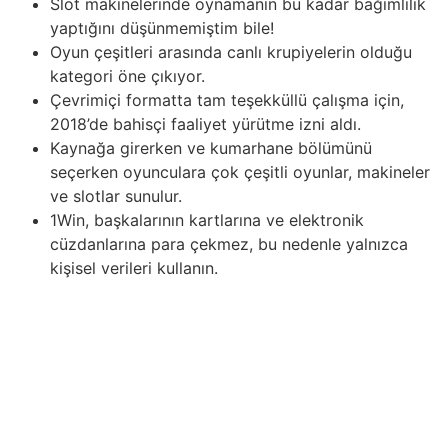
Slot makinelerinde oynamanın bu kadar bağımlılık
yaptığını düşünmemiştim bile!
Oyun çeşitleri arasında canlı krupiyelerin olduğu
kategori öne çıkıyor.
Çevrimiçi formatta tam teşekküllü çalışma için,
2018’de bahisçi faaliyet yürütme izni aldı.
Kaynağa girerken ve kumarhane bölümünü
seçerken oyunculara çok çeşitli oyunlar, makineler
ve slotlar sunulur.
1Win, başkalarının kartlarına ve elektronik
cüzdanlarına para çekmez, bu nedenle yalnızca
kişisel verileri kullanın.
Ancak destek uzmanlarıyla iletişime geçtiğinizde hepsi
kolayca çözülür. 1VIN’de em virtude de çekmek için
yapılan tüm başvurular doğrulanır. Güvenlik hizmeti,
oyuncunun reşit olma yaşına ulaştığından emin olur, para
transferi için kişisel kartlar empieza cüzdanlar kullanır.
Para çekme talepleri yalnızca hesap doğrulamasından
sonra kullanılabilir hale gelecektir. 1Win, başkalarının