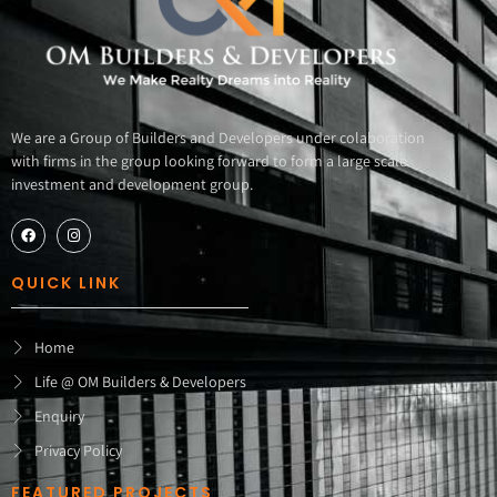
We are a Group of Builders and Developers under colaboration
with firms in the group looking forward to form a large scale
investment and development group.
QUICK LINK
Home
Life @ OM Builders & Developers
Enquiry
Privacy Policy
FEATURED PROJECTS