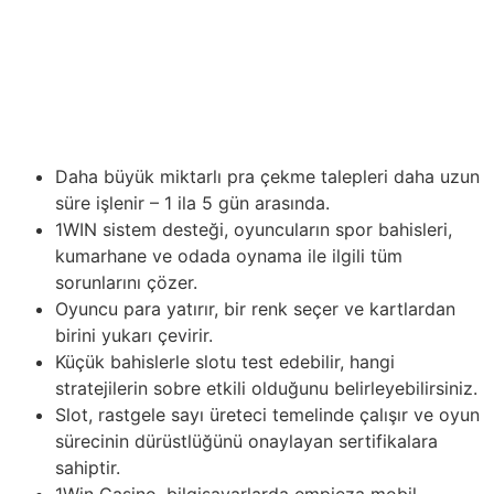
kesintisiz yayınların olduğu canlı kumarhane aynasının
ayrı bir bölümüdür. Genellikle bahis yaparken seyirciyle
iletişim kurarlar. Ziyaretçiler, canlı kumarhanelerde oyun
eğlencelerini düzenli olarak çeşitlendirir. Slot, rastgele
sayı üreteci temelinde çalışır ve oyun sürecinin
dürüstlüğünü onaylayan sertifikalara sahiptir.
Daha büyük miktarlı pra çekme talepleri daha uzun
süre işlenir – 1 ila 5 gün arasında.
1WIN sistem desteği, oyuncuların spor bahisleri,
kumarhane ve odada oynama ile ilgili tüm
sorunlarını çözer.
Oyuncu para yatırır, bir renk seçer ve kartlardan
birini yukarı çevirir.
Küçük bahislerle slotu test edebilir, hangi
stratejilerin sobre etkili olduğunu belirleyebilirsiniz.
Slot, rastgele sayı üreteci temelinde çalışır ve oyun
sürecinin dürüstlüğünü onaylayan sertifikalara
sahiptir.
1Win Casino, bilgisayarlarda empieza mobil