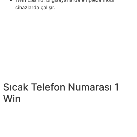
cihazlarda çalışır.
1Win Casino, bilgisayarlarda ve mobil cihazlarda çalışır.
1Win para çekmek, doğrulanmış profilleri olan tüm
oyuncuların kullanabileceği basit bir prosedürdür.
Bahisçi, kazançları paraya çevirmek için düzinelerce yol
sunar empieza para yatırma süresi kural olarak 2-3 günü
geçmez. Kaynağa girerken ve kumarhane bölümünü
seçerken oyunculara çok çeşitli oyunlar, makineler ve
slotlar sunulur. Tüm 1Win 1Win online casino
yazılımlarının sertifikaları vardır.
Sıcak Telefon Numarası 1
Win
“Bu video slotu için demo modu mevcut değil, bu
yüzden siteye gidip oynamaya başlayamazsınız. Her
şeyden önce, bahis şirketinin web sitesinde bir profil
kaydetmeniz empieza bakiyeyi doldurmanız gerekir. Ayrı