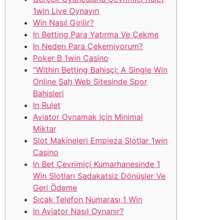
1win Live Oynayın
Win Nasıl Girilir?
In Betting Para Yatırma Ve Çekme
In Neden Para Çekemiyorum?
Poker В 1win Casino
“Within Betting Bahisçi: A Single Win
Online Sah Web Sitesinde Spor
Bahisleri
In Rulet
Aviator Oynamak Için Minimal
Miktar
Slot Makineleri Empieza Slotlar 1win
Casino
In Bet Çevrimiçi Kumarhanesinde 1
Win Slotları Sadakatsiz Dönüşler Ve
Geri Ödeme
Sıcak Telefon Numarası 1 Win
In Aviator Nasıl Oynanır?