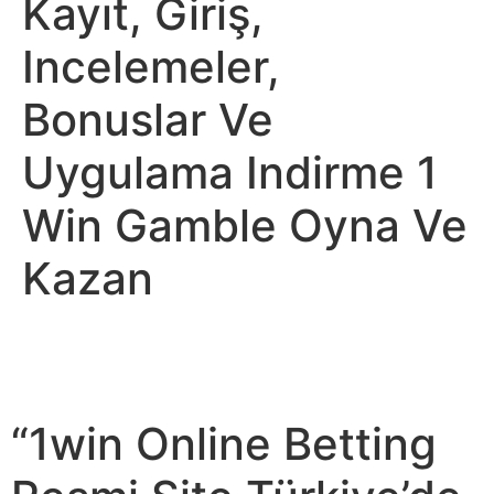
Kayıt, Giriş,
Incelemeler,
Bonuslar Ve
Uygulama Indirme 1
Win Gamble Oyna Ve
Kazan
“1win Online Betting Sah Site Türkiye’de Kayıt, Giriş,
Incelemeler, Bonuslar Ve Uygulama Indirme 1 Win
Gamble Oyna Ve Kazan”
“1win Online Betting