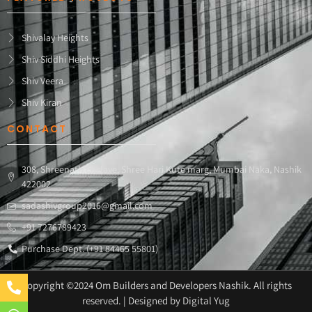
Shivalay Heights
Shiv Siddhi Heights
Shiv Veera
Shiv Kiran
CONTACT
308, Shreenath Enclave, Shree Hari Kute marg, Mumbai Naka, Nashik
422002
sadashivgroup2016@gmail.com
+91 7276789423
Purchase Dept. (+91 84465 55801)
Copyright ©2024 Om Builders and Developers Nashik. All rights
reserved. | Designed by Digital Yug