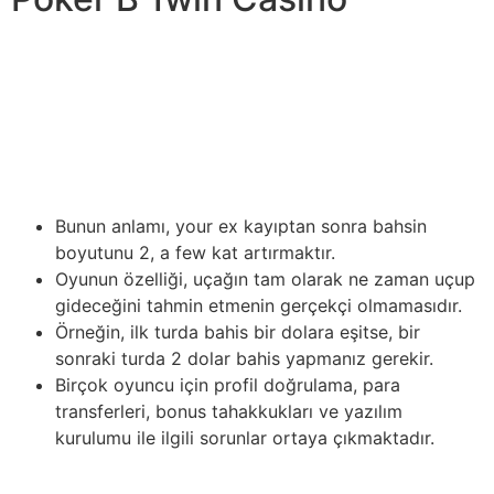
Canlı bölüm dışında katalogdan herhangi bir eğlence
başlatabilir ve sanal fonlar için makaraları
döndürebilirler. 1 Win casino aynasındaki slot makineleri
lisanslı sağlayıcılar tarafından sağlanır. Yazılım,
kumarhane çeşitlerine eklenmeden önce dikkatlice
kontrol edilir.
Bunun anlamı, your ex kayıptan sonra bahsin
boyutunu 2, a few kat artırmaktır.
Oyunun özelliği, uçağın tam olarak ne zaman uçup
gideceğini tahmin etmenin gerçekçi olmamasıdır.
Örneğin, ilk turda bahis bir dolara eşitse, bir
sonraki turda 2 dolar bahis yapmanız gerekir.
Birçok oyuncu için profil doğrulama, para
transferleri, bonus tahakkukları ve yazılım
kurulumu ile ilgili sorunlar ortaya çıkmaktadır.
Bunlar, Hot 777 ve Amazing Riches’in özellikle popüler
olduğu kullanıcılar arasında en popüler slotlardır. Bu