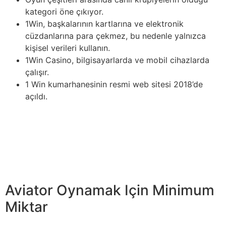
kategori öne çıkıyor.
1Win, başkalarının kartlarına ve elektronik
cüzdanlarına para çekmez, bu nedenle yalnızca
kişisel verileri kullanın.
1Win Casino, bilgisayarlarda ve mobil cihazlarda
çalışır.
1 Win kumarhanesinin resmi web sitesi 2018’de
açıldı.
Casino 1 wine beverage, Quickspin, Foxium ve
Microgaming gibi tanınmış geliştiricilerle işbirliği
yapmaktadır. Resmi sitenin ziyaretçileri agario’da para
için oynayabilir. Popüler eğlence, basit kurallar empieza
bağımlılık yapıcı oyun ile ayırt edilir. Bahise bağlı olarak,
oyuncular sahada belirli bir boyutta bir top alırlar.
Aviator Oynamak Için Minimum
Miktar