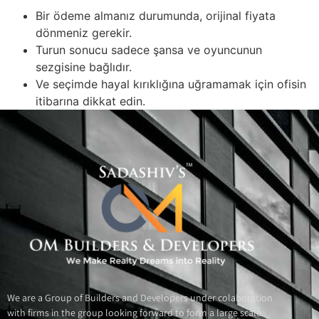
Bir ödeme almanız durumunda, orijinal fiyata
dönmeniz gerekir.
Turun sonucu sadece şansa ve oyuncunun
sezgisine bağlıdır.
Ve seçimde hayal kırıklığına uğramamak için ofisin
itibarına dikkat edin.
We are a Group of Builders and Developers under colaboration
with firms in the group looking forward to form a large scale