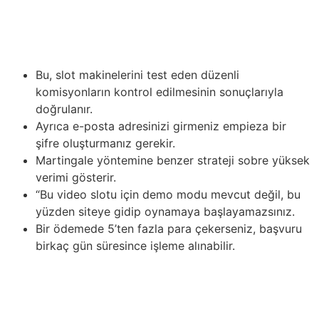
akıllıca” “yöneterek kazanç sayınızı artırabilirsiniz.
Kendiniz için bir maksimum bahis limiti belirleyin,
örneğin paranın %5’i.
Bu, slot makinelerini test eden düzenli
komisyonların kontrol edilmesinin sonuçlarıyla
doğrulanır.
Ayrıca e-posta adresinizi girmeniz empieza bir
şifre oluşturmanız gerekir.
Martingale yöntemine benzer strateji sobre yüksek
verimi gösterir.
“Bu video slotu için demo modu mevcut değil, bu
yüzden siteye gidip oynamaya başlayamazsınız.
Bir ödemede 5’ten fazla para çekerseniz, başvuru
birkaç gün süresince işleme alınabilir.
Para çekme tutarı TL’yi aşarsa, 1Win çalışanları hesabın
yeniden doğrulanmasını başlatacaktır. Destek hizmetine
kimlik belgelerinin taranmasını göndermeyi içerir. Para
çekme işlemi bir banka kartına yapılırsa, your ex iki