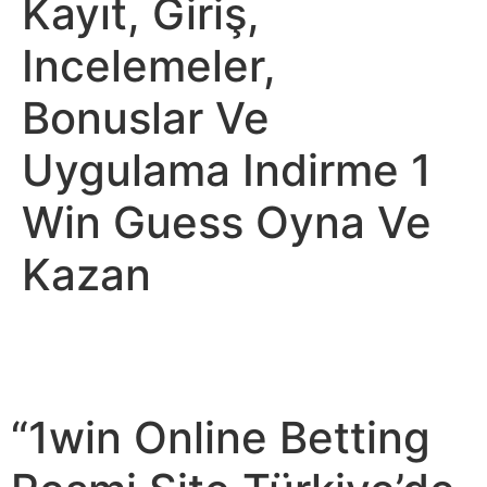
Kayıt, Giriş,
Incelemeler,
Bonuslar Ve
Uygulama Indirme 1
Win Guess Oyna Ve
Kazan
“1win Online Betting Sah Site Türkiye’de Kayıt, Giriş,
Incelemeler, Bonuslar Ve Uygulama Indirme 1 Win Guess
Oyna Ve Kazan”
“1win Online Betting