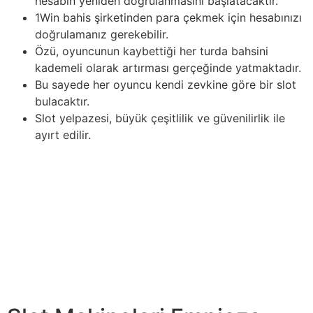
hesabın yeniden doğrulanmasını başlatacaktır.
1Win bahis şirketinden para çekmek için hesabınızı
doğrulamanız gerekebilir.
Özü, oyuncunun kaybettiği her turda bahsini
kademeli olarak artırması gerçeğinde yatmaktadır.
Bu sayede her oyuncu kendi zevkine göre bir slot
bulacaktır.
Slot yelpazesi, büyük çeşitlilik ve güvenilirlik ile
ayırt edilir.
Ancak destek uzmanlarıyla iletişime geçtiğinizde hepsi
kolayca çözülür. 1VIN’de pra çekmek için yapılan tüm
başvurular doğrulanır. Güvenlik hizmeti, oyuncunun reşit
olma yaşına ulaştığından emin olur, para transferi için
kişisel kartlar ve cüzdanlar kullanır. Para çekme talepleri
yalnızca hesap doğrulamasından sonra kullanılabilir hale
gelecektir. 1Win, başkalarının kartlarına ve elektronik
cüzdanlarına para çekmez, bu nedenle yalnızca kişisel
verileri kullanın.