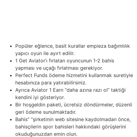
göre, daha iyinin verilerini kontrol etme süresi 2 haftayı
geçmez. Hızlı kayıt, kullanıcı mevcut etkinliklerden birine
bahis yapmak isterse faydalıdır. Diğer durumlarda, bir
profil oluşturmak için hesabınızı doğrulamak için gerekli
olacak tam teşekküllü bir prosedürden geçmelisiniz.
Popüler eğlence, basit kurallar empieza bağımlılık
yapıcı oyun ile ayırt edilir.
1 Get Aviator’ı fırlatan oyuncunun 1-2 bahis
yapması ve uçağı fırlatması gerekiyor.
Perfect Funds ödeme hizmetini kullanmak suretiyle
hesabınıza para yatırabilirsiniz.
Ayrıca Aviator 1 Earn “daha azına razı ol” taktiği
kendini iyi gösteriyor.
Bir hoşgeldin paketi, ücretsiz döndürmeler, düzenli
geri ödeme sunulmaktadır.
Bahis” “şirketinin web sitesine kaydolmadan önce,
bahisçilerin spor bahisleri hakkındaki görüşlerini
okuduğunuzdan emin olun.