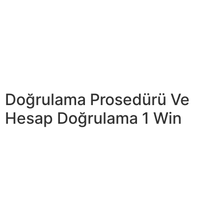
önemlidir. Yani oyuncu, para için ciddi bir oyuna
başlamadan önce “pratik yapma”, ilke ve kuralları
anlama fırsatına sahiptir. Uygulamayı indirmek ya da ilk
kayıt için, oyunlarda, slotlarda empieza makinelerde
kullanılan ücretsiz bahis veya sadakatsiz dönüşler
alabilirsiniz. Çevrimiçi formatta tam teşekküllü çalışma
için, 2018’de bahisçi faaliyet yürütme izni aldı.
Doğrulama Prosedürü Ve
Hesap Doğrulama 1 Win
Bu, gerçek sunucularla gerçek zamanlı olarak 24 ketika
kesintisiz yayınların olduğu canlı kumarhane aynasının
ayrı bir bölümüdür. Genellikle bahis yaparken seyirciyle
iletişim kurarlar. Ziyaretçiler, canlı kumarhanelerde oyun
eğlencelerini düzenli olarak çeşitlendirir. Slot, rastgele
sayı üreteci temelinde çalışır ve oyun sürecinin
dürüstlüğünü onaylayan sertifikalara sahiptir.