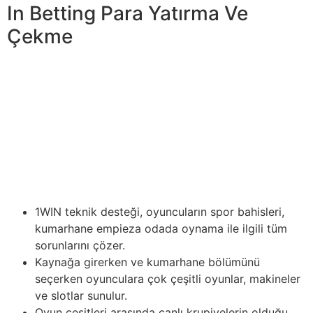
In Betting Para Yatırma Ve
Çekme
Genellikle, afin de birkaç dakika içinde oyun hesabına
yatırılır. 1Win’e para çekerken hemen hemen aynı eylem
algoritması izlenmelidir. Küçük bir kazanç elde etmek
empieza kar elde etmek, risk alıp afin de kaybetmekten
çok daha karlı. Sitede yayınlanan talimatlara uygun
olarak doğrulamayı geçebilirsiniz. Girişte servis 2 ana
seçenek sunuyor – sosyal ağlar empieza hızlı kayıt
formu.
1WIN teknik desteği, oyuncuların spor bahisleri,
kumarhane empieza odada oynama ile ilgili tüm
sorunlarını çözer.
Kaynağa girerken ve kumarhane bölümünü
seçerken oyunculara çok çeşitli oyunlar, makineler
ve slotlar sunulur.
Oyun çeşitleri arasında canlı krupiyelerin olduğu