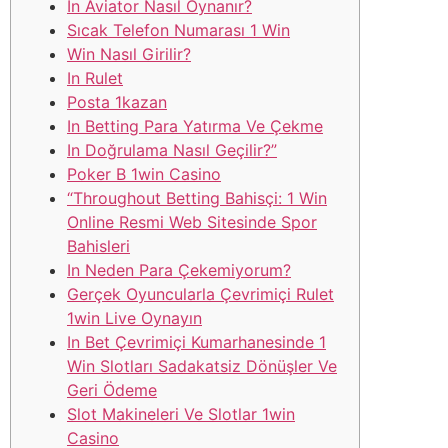
In Aviator Nasıl Oynanır?
Sıcak Telefon Numarası 1 Win
Win Nasıl Girilir?
In Rulet
Posta 1kazan
In Betting Para Yatırma Ve Çekme
In Doğrulama Nasıl Geçilir?”
Poker В 1win Casino
“Throughout Betting Bahisçi: 1 Win
Online Resmi Web Sitesinde Spor
Bahisleri
In Neden Para Çekemiyorum?
Gerçek Oyuncularla Çevrimiçi Rulet
1win Live Oynayın
In Bet Çevrimiçi Kumarhanesinde 1
Win Slotları Sadakatsiz Dönüşler Ve
Geri Ödeme
Slot Makineleri Ve Slotlar 1win
Casino