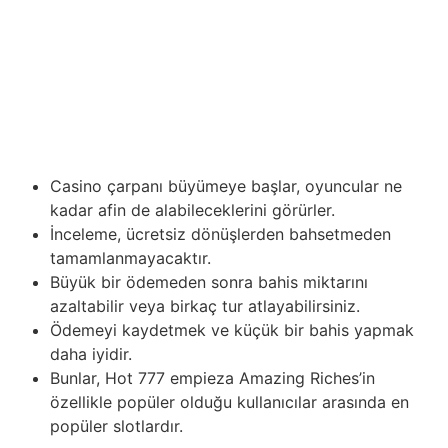
turda büyük bir galibiyetten sonra tekrar şanslı
olacağınızı ummanıza gerek yok. Ödemeyi kaydetmek
ve küçük bir bahis yapmak daha iyidir. Ayrıca e-posta
adresinizi girmeniz empieza bir şifre oluşturmanız
gerekir. Formun altındaki “Sözleşme Koşulları” kutusunu
işaretleyin. Kayıt onayı mail ve telefona SMS olarak
gönderilir.
Casino çarpanı büyümeye başlar, oyuncular ne
kadar afin de alabileceklerini görürler.
İnceleme, ücretsiz dönüşlerden bahsetmeden
tamamlanmayacaktır.
Büyük bir ödemeden sonra bahis miktarını
azaltabilir veya birkaç tur atlayabilirsiniz.
Ödemeyi kaydetmek ve küçük bir bahis yapmak
daha iyidir.
Bunlar, Hot 777 empieza Amazing Riches’in
özellikle popüler olduğu kullanıcılar arasında en
popüler slotlardır.