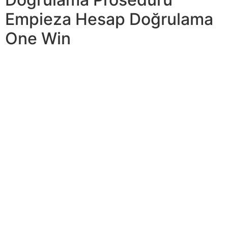
Empieza Hesap Doğrulama
One Win
Yeni başlayanlar için birçok bonus olması iyi, bu yüzden
paramı bile harcamadım. Bir ödemede 5’ten fazla para
çekerseniz, başvuru birkaç gün boyunca işleme
alınabilir. Sitedeki slotlar gerçek parayla oynanabilir ve
en yeni başlayanlar için deneme modundadır. Canlı
bölüm dışında katalogdan herhangi bir eğlence
başlatabilir ve sanal fonlar için makaraları
döndürebilirler. 1 Win online casino aynasındaki slot
makineleri lisanslı sağlayıcılar tarafından sağlanır.
1Win casino oyununun özü, bahsinizi uçak kalkmadan
önce almaktır. 1Win betting kumarhanenin sah web
sitesinin ayna bölümünde, çeşitli konularda binlerce
makine sunulmaktadır. Çoğu, büyük kazançlar elde