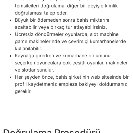
temsilcileri doğrulama, diğer bir deyişle kimlik
doğrulaması talep eder.
Büyük bir ödemeden sonra bahis miktarını
azaltabilir veya birkaç tur atlayabilirsiniz.
Ücretsiz döndürmeler oyunlarda, slot machine
game makinelerinde ve çevrimiçi kumarhanelerde
kullanılabilir.
Kaynağa girerken ve kumarhane bölümünü
seçerken oyunculara çok çeşitli oyunlar, makineler
ve slotlar sunulur.
Her şeyden önce, bahis şirketinin web sitesinde bir
profil kaydetmeniz empieza bakiyeyi doldurmanız
gerekir.
Yazılım, kumarhane çeşitlerine eklenmeden önce
dikkatlice kontrol edilir. Site, beyaz empieza mavi
vurgulu koyu renklerde tasarlanmıştır. Görsel olarak
hoştur empieza kullanıcı dostu bir arayüze sahiptir.
Doğrulama Prosedürü