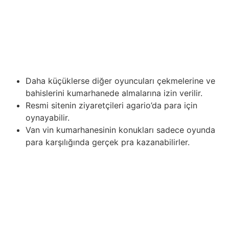
kazançlarını almak için zamanı olacak ve daha önce
kaybettiği tüm bahisleri geri ödeyecektir. Bazı turlarda
uçak to kadar hızlı uçar ki çarpan fiel değişmez. Bu
genellikle bir önceki turda yüksek bir oran alındığında
olur.
Daha küçüklerse diğer oyuncuları çekmelerine ve
bahislerini kumarhanede almalarına izin verilir.
Resmi sitenin ziyaretçileri agario’da para için
oynayabilir.
Van vin kumarhanesinin konukları sadece oyunda
para karşılığında gerçek pra kazanabilirler.
1VIN’de em virtude de çekmek için yapılan tüm
başvurular doğrulanır. Güvenlik hizmeti, oyuncunun reşit
olma yaşına ulaştığından emin olur, para transferi için
kişisel kartlar empieza cüzdanlar kullanır. Para çekme
talepleri yalnızca hesap doğrulamasından sonra
kullanılabilir hale gelecektir. 1Win, başkalarının kartlarına
ve elektronik cüzdanlarına para çekmez, bu nedenle