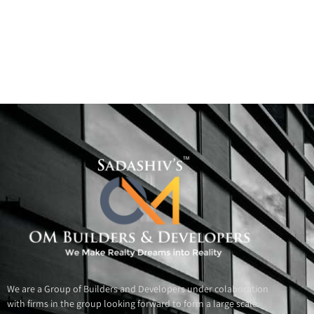
etmenize yardımcı olan ek özelliklerle donatılmıştır.
Mükemmel hizmet, oranlar, yazılım empieza çeşitli
disiplinlere sahip gerçekten güvenilir bir bahisçi bulmak
kolay bir iş değildir.” “[newline]Web’de yüzlerce
bahisçinin reklamı yapılıyor, ancak bunların hepsi uzun
vadede oynamaya uygun değil.
We are a Group of Builders and Developers under colaboration
with firms in the group looking forward to form a large scale