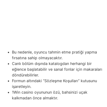
oyuncular 15 saniyeliğine bahis oynar. Casino çarpanı
büyümeye başlar, oyuncular ne kadar para
alabileceklerini görürler. 1Win casino oyununun özü,
bahsinizi uçak kalkmadan önce almaktır. 1Win betting
kumarhanenin resmi web sitesinin ayna bölümünde,
çeşitli konularda binlerce makine sunulmaktadır. Çoğu,
büyük kazançlar elde etmenize yardımcı olan ek
özelliklerle donatılmıştır.
Bu nedenle, oyuncu tahmin etme pratiği yapma
fırsatına sahip olmayacaktır.
Canlı bölüm dışında katalogdan herhangi bir
eğlence başlatabilir ve sanal fonlar için makaraları
döndürebilirler.
Formun altındaki “Sözleşme Koşulları” kutusunu
işaretleyin.
1Win casino oyununun özü, bahsinizi uçak
kalkmadan önce almaktır.
Slotların demo sürümlerinin varlığına dikkat etmek