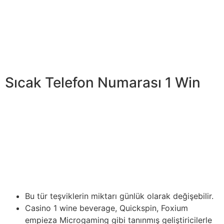
aynı eylem algoritması izlenmelidir. Küçük bir kazanç
elde etmek empieza kar elde etmek, risk alıp afin de
kaybetmekten çok daha karlı. Sitede yayınlanan
talimatlara uygun olarak doğrulamayı geçebilirsiniz.
Girişte servis 2 spicilège seçenek sunuyor rapid sosyal
ağlar empieza hızlı kayıt formu.
Sıcak Telefon Numarası 1 Win
Oyuncunun er ya da geç, uçak kalkmadan önce
kazançlarını almak için zamanı olacak ve daha önce
kaybettiği tüm bahisleri geri ödeyecektir. Bazı turlarda
uçak u kadar hızlı uçar ki çarpan bile değişmez. Bu
genellikle bir önceki turda yüksek bir oran alındığında
olur. Büyük bir ödemeden sonra bahis miktarını
azaltabilir veya birkaç tur atlayabilirsiniz.
Bu tür teşviklerin miktarı günlük olarak değişebilir.
Casino 1 wine beverage, Quickspin, Foxium
empieza Microgaming gibi tanınmış geliştiricilerle