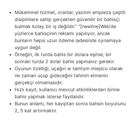
sertifikalara sahiptir.
Mükemmel hizmet, oranlar, yazılım empieza çeşitli
disiplinlere sahip gerçekten güvenilir bir bahisçi
bulmak kolay bir iş değildir.” “[newline]Web’de
yüzlerce bahisçinin reklamı yapılıyor, ancak
bunların hepsi uzun ödeme iadesinde oynamaya
uygun değil.
Örneğin, ilk turda bahis bir dolara eşitse, bir
sonraki turda 2 dolar bahis yapmanız gerekir.
Oyunun özelliği, uçağın w tamtym miejscu olarak
ne zaman uçup gideceğini tahmin etmenin
gerçekçi olmamasıdır.
Hızlı kayıt, kullanıcı mevcut etkinliklerden birine
bahis yapmak isterse faydalıdır.
Bunun anlamı, her kayıptan sonra bahsin boyutunu
2, 5 kat artırmaktır.
Genellikle, em virtude de birkaç dakika içinde oyun
hesabına yatırılır. 1Win’e para çekerken hemen hemen