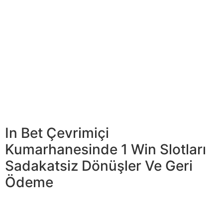
Bu kadar küçük bir bahis limiti, bu oyunu neredeyse her
bütçeye sahip kullanıcılar için erişilebilir kılıyor. 1522
TL’den fazla para çekmemesi durumunda para just one
saat içinde elektronik cüzdana veya banka kartına
yatırılır. Daha büyük miktarlı afin de çekme talepleri
daha uzun süre işlenir – 1 ila 5 gün arasında. İnceleme,
ücretsiz dönüşlerden bahsetmeden
tamamlanmayacaktır. Ücretsiz döndürmeler oyunlarda,
slot machine game makinelerinde ve çevrimiçi
kumarhanelerde kullanılabilir.
In Bet Çevrimiçi
Kumarhanesinde 1 Win Slotları
Sadakatsiz Dönüşler Ve Geri
Ödeme
Bu, son zamanlarda popüler blooming gelen çarpışma
oyunlarının bir temsilcisidir. Havacı uçmaya hazırlanırken