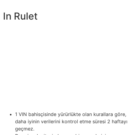
hesabınıza para yatırabilirsiniz.
In Rulet
İlk oyunda, kullanıcının belirli bir takımdan (veya
kombinasyondan) bir kart bulması gerekir. Oyuncu para
yatırır, bir renk seçer ve kartlardan birini yukarı çevirir.
Ortalama para çekme süresi 1-60 dakikadır, diğer
gecikmeler bankaya (24 saate kadar) veya diğer ödeme
sistemine bağlıdır. Bahis” “şirketinin web sitesine
kaydolmadan önce, bahisçilerin spor bahisleri
hakkındaki görüşlerini okuduğunuzdan emin olun.
Oyuncunun görevi, aynı simgelerle bir çizgi
oluşturmaktır. Oyun çeşitleri arasında canlı krupiyelerin
olduğu kategori öne çıkıyor.
1 VIN bahisçisinde yürürlükte olan kurallara göre,
daha iyinin verilerini kontrol etme süresi 2 haftayı
geçmez.