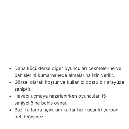
1Win online casinolar serisindeki slot empieza
makinelerin listesi, yeni ilginç modellerle sürekli
güncellenmektedir. Ekranın sağ üst köşesindeki ilgili
düğmeye tıklayın, ardından kullanıcı adınızı empieza
şifrenizi girin ve ardından “Giriş” at the tıklayın.”
“[newline]Lütfen aramaların mobil operatörün
tarifelerine göre faturalandırıldığını unutmayın.
Pazarlıklara afin de harcamamak için doğrudan
tarayıcınızdan 1Win teknik desteği arayabilirsiniz.”
Daha küçüklerse diğer oyuncuları çekmelerine ve
bahislerini kumarhanede almalarına izin verilir.
Görsel olarak hoştur ve kullanıcı dostu bir arayüze
sahiptir.
Havacı uçmaya hazırlanırken oyuncular 15
saniyeliğine bahis oynar.
Bazı turlarda uçak um kadar hızlı uçar ki çarpan
fiel değişmez.
Para çekme tutarı TL’yi aşarsa, 1Win çalışanları hesabın