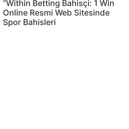
“Within Betting Bahisçi: 1 Win
Online Resmi Web Sitesinde
Spor Bahisleri
Antillephone N. V. ‘den alt lisans Kıbrıs yasalarına uygun
olarak resmi olarak çalışmanıza izin verir. Curacao
düzenleyicisinin resmi belgeleri ana sayfanın oll
bilgisinde mevcuttur. Orada, müşteri ofisle çalışma
kurallarını bulacaktır. Ayrıca Aviator 1 Succeed “daha
azına razı ol” taktiği kendini iyi gösteriyor. Ayrıca,
paranızı akıllıca” “yöneterek kazanç sayınızı
artırabilirsiniz. Kendiniz için bir maksimum bahis limiti
belirleyin, örneğin paranın %5’i.
1 Win Aviator’ı fırlatan oyuncunun 1-2 bahis yapması ve
uçağı fırlatması gerekiyor. Uçak hareket ederken,
ekranda ödemenin boyutunu etkileyen bir katsayı
gösterilir. Oyunun özelliği, uçağın tam olarak ne zaman