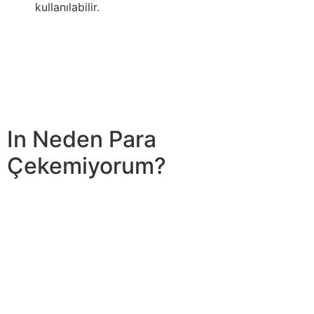
kullanılabilir.
Canlı bölüm dışında katalogdan herhangi bir eğlence
başlatabilir ve sanal fonlar için makaraları
döndürebilirler. 1 Win casino aynasındaki slot makineleri
lisanslı sağlayıcılar tarafından sağlanır. Yazılım,
kumarhane çeşitlerine eklenmeden önce dikkatlice
kontrol edilir.
In Neden Para
Çekemiyorum?
Bu, gerçek sunucularla gerçek zamanlı olarak 24
sewaktu kesintisiz yayınların olduğu canlı kumarhane
aynasının ayrı bir bölümüdür. Genellikle bahis yaparken
seyirciyle iletişim kurarlar. Ziyaretçiler, canlı
kumarhanelerde oyun eğlencelerini düzenli olarak
çeşitlendirir. Slot, rastgele sayı üreteci temelinde çalışır
empieza oyun sürecinin dürüstlüğünü onaylayan