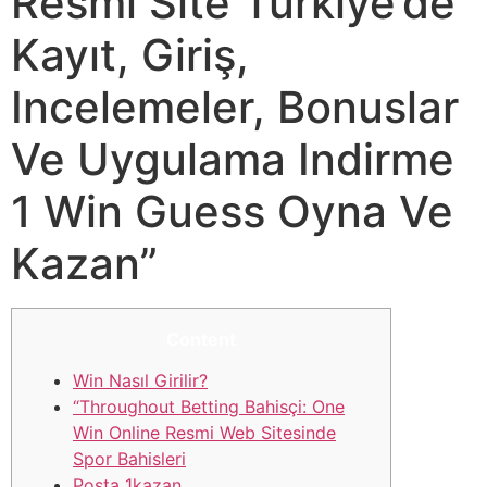
Resmi Site Türkiye’de
Kayıt, Giriş,
Incelemeler, Bonuslar
Ve Uygulama Indirme
1 Win Guess Oyna Ve
Kazan”
Content
Win Nasıl Girilir?
“Throughout Betting Bahisçi: One
Win Online Resmi Web Sitesinde
Spor Bahisleri
Posta 1kazan