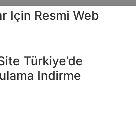
ar Için Resmi Web
ite Türkiye’de
gulama Indirme