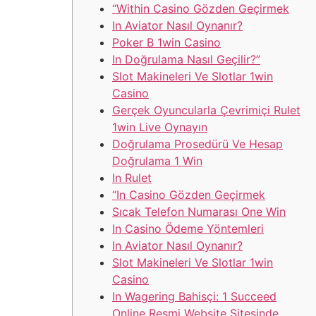
“Within Casino Gözden Geçirmek
In Aviator Nasıl Oynanır?
Poker В 1win Casino
In Doğrulama Nasıl Geçilir?”
Slot Makineleri Ve Slotlar 1win
Casino
Gerçek Oyuncularla Çevrimiçi Rulet
1win Live Oynayın
Doğrulama Prosedürü Ve Hesap
Doğrulama 1 Win
In Rulet
“In Casino Gözden Geçirmek
Sıcak Telefon Numarası One Win
In Casino Ödeme Yöntemleri
In Aviator Nasıl Oynanır?
Slot Makineleri Ve Slotlar 1win
Casino
In Wagering Bahisçi: 1 Succeed
Online Resmi Website Sitesinde