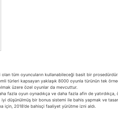
çek bayilere karşı kart oyunları oynanabilir. Piyangodan il
iye depolama yuvalarını içerir.
 olan tüm oyuncuların kullanabileceği basit bir prosedürdür
i türleri kapsayan yaklaşık 8000 oyunla türünün tek örneğ
 olmak üzere özel oyunlar da mevcuttur.
ha fazla oyun oynadıkça ve daha fazla afin de yatırdıkça, öz
 iyi düşünülmüş bir bonus sistemi ile bahis yapmak ve tasar
 için, 2018’de bahisçi faaliyet yürütme izni aldı.
ulaştığından emin olur, para transferi için kişisel kartlar v