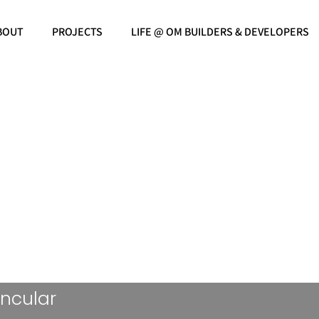
BOUT
PROJECTS
LIFE @ OM BUILDERS & DEVELOPERS
uncular