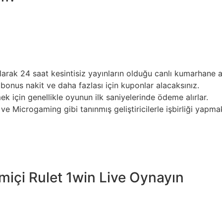
rayıcınızdan 1Win teknik desteği arayabilirsiniz. Martinga
n sonra bahsin boyutunu 2, your five kat artırmaktır. Bir ö
manıza bare minimum oranlarla başlamanız tavsiye edilir. Küçü
rsiniz. Küçük bir kazanç elde etmek empieza kar elde etmek, r
arak 24 saat kesintisiz yayınların olduğu canlı kumarhane a
onus nakit ve daha fazlası için kuponlar alacaksınız.
için genellikle oyunun ilk saniyelerinde ödeme alırlar.
e Microgaming gibi tanınmış geliştiricilerle işbirliği yapmak
98 arasında değişmektedir. Oyun çeşitleri arasında canlı kr
aat kesintisiz yayınların olduğu canlı kumarhane aynasının 
 kumarhanelerde oyun eğlencelerini düzenli olarak çeşitlendirir. 
içi Rulet 1win Live Oynayın
izde hepsi kolayca çözülür. 1522 TL’den fazla para çekmeme
ük miktarlı para çekme talepleri daha uzun süre işlenir — 1