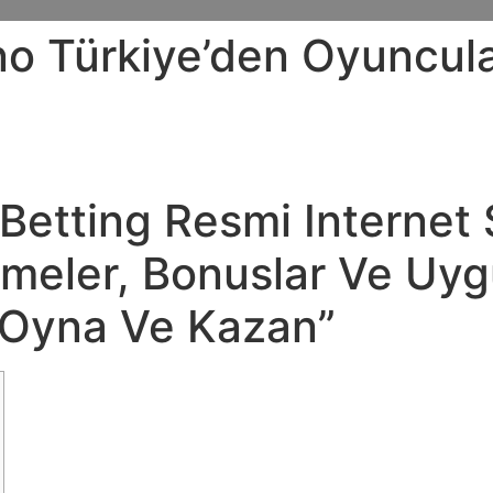
no Türkiye’den Oyuncul
n Resmi Web Sitesi
etting Resmi Internet S
elemeler, Bonuslar Ve Uy
 Oyna Ve Kazan”