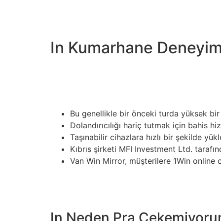
etme pratiği yapma fırsatına sahip olmayacaktır
olduğu en önemli departmanlardan biridir. Bir
ilgili sorunlar ortaya çıkmaktadır.
In Kumarhane Deneyim
1 Earn Casino mobil uygulamasını test ettik, d
kapsayan yaklaşık 8000 oyunla türünün tek ör
isimlerden bazılarının desteğini aldılar. Mobil
Bu genellikle bir önceki turda yüksek bir 
Dolandırıcılığı hariç tutmak için bahis hi
Taşınabilir cihazlara hızlı bir şekilde yü
Kıbrıs şirketi MFI Investment Ltd. tarafı
Van Win Mirror, müşterilere 1Win online 
Van Win Reflection, müşterilere 1Win casinos 
pra çekmek için kilidini açmanın) tek yolu b
döndürmeler oyunlarda, slot makinelerinde ve ç
In Neden Pra Çekemiyor