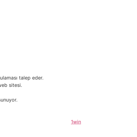
knik destek, bir bahisçinin itibarının bağlı
us tahakkukları empieza yazılım kurulumu ile
in kumarhane oyun portföyü, tüm önemli türleri
kü yazılım geliştirmedeki en büyük
lı jackpot oyunları ve video pokerleri bulunur.
rulaması talep eder.
web sitesi.
sunuyor.
r. Bonus parayı ana hesabınıza taşımanın (ve
hsetmeden tamamlanmayacaktır. Ücretsiz
iktarı günlük olarak değişebilir
1win
.