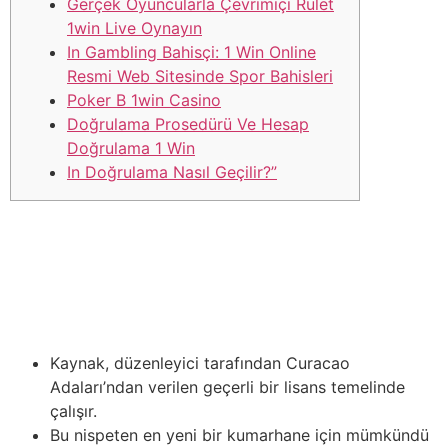
Gerçek Oyuncularla Çevrimiçi Rulet
1win Live Oynayın
In Gambling Bahisçi: 1 Win Online
Resmi Web Sitesinde Spor Bahisleri
Poker В 1win Casino
Doğrulama Prosedürü Ve Hesap
Doğrulama 1 Win
In Doğrulama Nasıl Geçilir?”
Bu video slotu için demo modu mevcut değil, bu yüzden
siteye gidip oynamaya başlayamazsınız. Her şeyden
önce, bahis şirketinin web sitesinde bir profil
kaydetmeniz ve bakiyeyi doldurmanız gerekir. Site,
beyaz ve mavi vurgulu koyu renklerde tasarlanmıştır.
Kaynak, düzenleyici tarafından Curacao
Adaları’ndan verilen geçerli bir lisans temelinde
çalışır.
Bu nispeten en yeni bir kumarhane için mümkündü