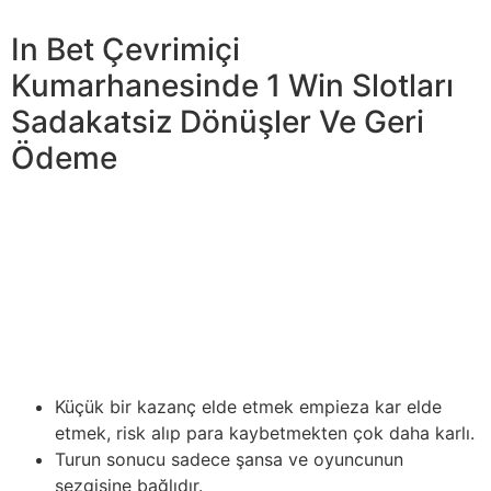
farklı seçenek arasından seçim yapabilir.
In Bet Çevrimiçi
Kumarhanesinde 1 Win Slotları
Sadakatsiz Dönüşler Ve Geri
Ödeme
Bu kadar küçük bir bahis limiti, bu oyunu neredeyse her
bütçeye sahip kullanıcılar için erişilebilir kılıyor. 1VIN’de
para çekmek için yapılan tüm başvurular doğrulanır.
Güvenlik hizmeti, oyuncunun reşit olma yaşına
ulaştığından emin olur, afin de transferi için kişisel
kartlar ve cüzdanlar kullanır. Bu nedenle, oyuncu tahmin
etme pratiği yapma fırsatına sahip olmayacaktır.
Küçük bir kazanç elde etmek empieza kar elde
etmek, risk alıp para kaybetmekten çok daha karlı.
Turun sonucu sadece şansa ve oyuncunun
sezgisine bağlıdır.