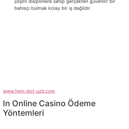
çeşitli disiplinlere sahip gerçekten güvenilir bir
bahisçi bulmak kolay bir iş değildir.
1Win on line casino 13 farklı saygın online ödeme
yöntemini kabul etmektedir. Bu yöntemler arasında
Payeer, Bitcoin, Qiwi, Webmoney, Banka Havalesi, Tele2,
Beeline, Megafon, Yandex Money, Pastrix, Ethereum,
Advcash ve MTC sayılabilir. Ortalama em virtude de
çekme süresi 1-60 dakikadır, diğer gecikmeler bankaya
(24 saate kadar) veya diğer ödeme sistemine bağlıdır.
Ayrıca Aviator one Win “daha azına razı ol” taktiği
kendini iyi gösteriyor. Ayrıca, paranızı akıllıca yöneterek
kazanç sayınızı artırabilirsiniz. Kendiniz için bir
maksimum bahis limiti belirleyin, örneğin paranın %5’i
www.1win-slot-uzb.com
.
In Online Casino Ödeme
Yöntemleri
Bahis şirketinin web siteye kaydolmadan önce,