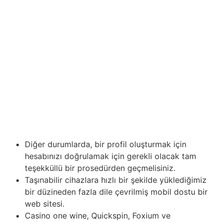
bahisçilerin spor bahisleri hakkındaki görüşlerini
okuduğunuzdan emin olun. 1Win bets kumarhanenin
resmi net sitesinin ayna bölümünde, çeşitli konularda
binlerce makine sunulmaktadır. Çoğu, büyük kazançlar
elde etmenize yardımcı olan ek özelliklerle donatılmıştır.
Sitedeki slotlar gerçek parayla oynanabilir empieza yeni
başlayanlar için deneme modundadır. Canlı bölüm
dışında katalogdan herhangi bir eğlence başlatabilir ve
sanal” “fonlar için makaraları döndürebilirler. 1 Win
casino aynasındaki slot makineleri lisanslı sağlayıcılar
tarafından sağlanır.
Diğer durumlarda, bir profil oluşturmak için
hesabınızı doğrulamak için gerekli olacak tam
teşekküllü bir prosedürden geçmelisiniz.
Taşınabilir cihazlara hızlı bir şekilde yüklediğimiz
bir düzineden fazla dile çevrilmiş mobil dostu bir
web sitesi.
Casino one wine, Quickspin, Foxium ve