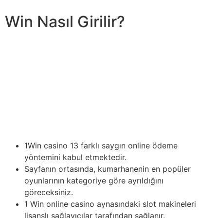
Win Nasıl Girilir?
Girişte servis 2 ana seçenek sunuyor – sosyal ağlar ve
hızlı kayıt formu. 1Win Online casino promosyon kodları
hakkında ihtiyacınız olan tüm bilgileri casino
promosyonları sayfasında bulabilirsiniz. Bu sayfadaki
kodlara erişebilir ve bonus avantajlarının kilidini açmak
için bunları hesabınıza girebilirsiniz. 1VIN hakkındaki
yorumlar, bahisçinin gerçek güvenilirliğinin ve
bütünlüğünün bir göstergesidir.
1Win casino 13 farklı saygın online ödeme
yöntemini kabul etmektedir.
Sayfanın ortasında, kumarhanenin en popüler
oyunlarının kategoriye göre ayrıldığını
göreceksiniz.
1 Win online casino aynasındaki slot makineleri
lisanslı sağlayıcılar tarafından sağlanır.