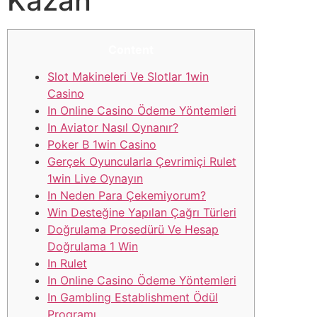
Kazan”
Content
Slot Makineleri Ve Slotlar 1win
Casino
In Online Casino Ödeme Yöntemleri
In Aviator Nasıl Oynanır?
Poker В 1win Casino
Gerçek Oyuncularla Çevrimiçi Rulet
1win Live Oynayın
In Neden Para Çekemiyorum?
Win Desteğine Yapılan Çağrı Türleri
Doğrulama Prosedürü Ve Hesap
Doğrulama 1 Win
In Rulet
In Online Casino Ödeme Yöntemleri
In Gambling Establishment Ödül
Programı