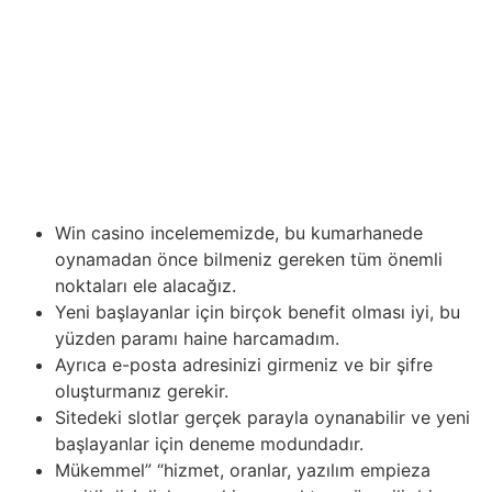
Bu, gerçek sunucularla gerçek zamanlı olarak 24 saat
kesintisiz yayınların olduğu canlı kumarhane aynasının
ayrı bir bölümüdür. Genellikle bahis yaparken seyirciyle
iletişim kurarlar. Ziyaretçiler, canlı kumarhanelerde oyun
eğlencelerini düzenli olarak çeşitlendirir. Özellikle, your
ex tür para” “birimi için belirli ödeme yöntemleri
kullanılamaz.
Win casino incelememizde, bu kumarhanede
oynamadan önce bilmeniz gereken tüm önemli
noktaları ele alacağız.
Yeni başlayanlar için birçok benefit olması iyi, bu
yüzden paramı haine harcamadım.
Ayrıca e-posta adresinizi girmeniz ve bir şifre
oluşturmanız gerekir.
Sitedeki slotlar gerçek parayla oynanabilir ve yeni
başlayanlar için deneme modundadır.
Mükemmel” “hizmet, oranlar, yazılım empieza