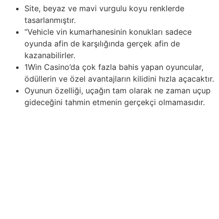
Site, beyaz ve mavi vurgulu koyu renklerde
tasarlanmıştır.
“Vehicle vin kumarhanesinin konukları sadece
oyunda afin de karşılığında gerçek afin de
kazanabilirler.
1Win Casino’da çok fazla bahis yapan oyuncular,
ödüllerin ve özel avantajların kilidini hızla açacaktır.
Oyunun özelliği, uçağın tam olarak ne zaman uçup
gideceğini tahmin etmenin gerçekçi olmamasıdır.
Bir ödemede 5’ten fazla afin de çekerseniz, başvuru
birkaç gün boyunca işleme alınabilir. 1WIN teknik
desteği, oyuncuların spor bahisleri, kumarhane empieza
odada oynama ile ilgili tüm sorunlarını çözer. Bu
nedenle, herhangi bir sorununuz varsa, lütfen uygun bir
zamanda operatörlerle iletişime geçin. Resmi sitenin
ziyaretçileri agario’da para için oynayabilir. Popüler
eğlence, basit kurallar ve bağımlılık yapıcı oyun ile ayırt
edilir. Bahise bağlı olarak, oyuncular sahada belirli bir