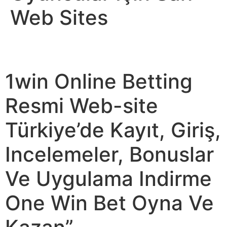
Web Sites
“1win Online Casino Türkiye’den Oyuncular Için Sah Web
Sitesi
1win Online Betting
Resmi Web-site
Türkiye’de Kayıt, Giriş,
Incelemeler, Bonuslar
Ve Uygulama Indirme
One Win Bet Oyna Ve