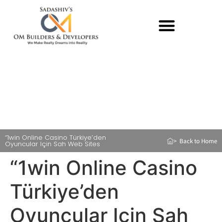
“1win Online Casino Türkiye’den
> Back to Home
Oyuncular Için Sah Web Sites
“1win Online Casino
Türkiye’den
Oyuncular Için Sah