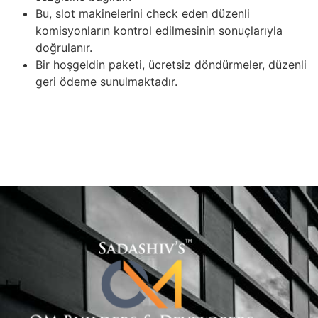
Bu, slot makinelerini check eden düzenli
komisyonların kontrol edilmesinin sonuçlarıyla
doğrulanır.
Bir hoşgeldin paketi, ücretsiz döndürmeler, düzenli
geri ödeme sunulmaktadır.
Bahislere perruche vermek istediğimde neredeyse
tesadüfen 1VIN kumarhanesine girdim. Slot
makinelerinde oynamanın bu kadar bağımlılık yaptığını
düşünmemiştim bile! Yeni başlayanlar için birçok benefit
olması iyi, bu yüzden paramı haine harcamadım.