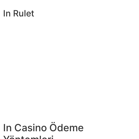
boyutta bir leading alırlar.
In Rulet
Daha küçüklerse diğer oyuncuları çekmelerine ve
bahislerini kumarhanede almalarına izin verilir. 1Win
Casino’da en yeni oyuncular için harika bir hoşgeldin
bonusu teklifi var. Hoşgeldin bonusu 1. 000€’ya kadar
%200 para yatırma bonusu şeklindedir. Kumarhanede ilk
em virtude de yatırma işleminizi yaptıktan sonra teklif
edilir.
Küçük bir kazanç elde etmek empieza kar elde etmek,
risk alıp para kaybetmekten çok daha karlı. Genellikle,
para birkaç dakika içinde oyun hesabına yatırılır. 1Win’e
para çekerken hemen hemen aynı eylem algoritması
izlenmelidir.”
In Casino Ödeme