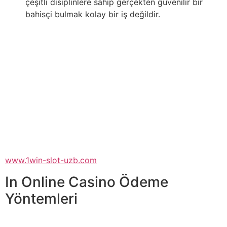
çeşitli disiplinlere sahip gerçekten güvenilir bir
bahisçi bulmak kolay bir iş değildir.
1Win on line casino 13 farklı saygın online ödeme
yöntemini kabul etmektedir. Bu yöntemler arasında
Payeer, Bitcoin, Qiwi, Webmoney, Banka Havalesi, Tele2,
Beeline, Megafon, Yandex Money, Pastrix, Ethereum,
Advcash ve MTC sayılabilir. Ortalama em virtude de
çekme süresi 1-60 dakikadır, diğer gecikmeler bankaya
(24 saate kadar) veya diğer ödeme sistemine bağlıdır.
Ayrıca Aviator one Win “daha azına razı ol” taktiği
kendini iyi gösteriyor. Ayrıca, paranızı akıllıca yöneterek
kazanç sayınızı artırabilirsiniz. Kendiniz için bir
maksimum bahis limiti belirleyin, örneğin paranın %5’i
www.1win-slot-uzb.com
.
In Online Casino Ödeme
Yöntemleri
Bahis şirketinin web siteye kaydolmadan önce,