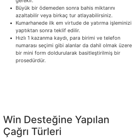
gerekir.
Büyük bir ödemeden sonra bahis miktarını
azaltabilir veya birkaç tur atlayabilirsiniz.
Kumarhanede ilk em virtude de yatırma işleminizi
yaptıktan sonra teklif edilir.
Hızlı 1 kazanma kaydı, para birimi ve telefon
numarası seçimi gibi alanlar da dahil olmak üzere
bir mini form doldurularak basitleştirilmiş bir
prosedürdür.
Para çekme işlemi bir banka kartına yapılırsa, her iki
tarafa da fotoğrafı gönderilir. Hızlı kayıt, kullanıcı
mevcut etkinliklerden birine bahis yapmak isterse
faydalıdır. Diğer durumlarda, bir profil oluşturmak için
hesabınızı doğrulamak için gerekli olacak tam teşekküllü
bir prosedürden geçmelisiniz.
Win Desteğine Yapılan
Çağrı Türleri