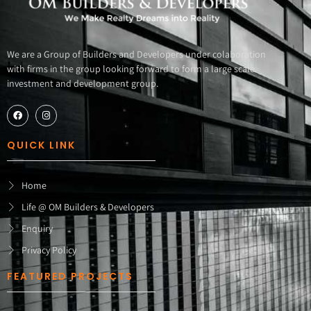
We are a Group of Builders and Developers under colaboration
with firms in the group looking forward to form a large scale
investment and development group.
QUICK LINK
Home
Life @ OM Builders & Developers
Enquiry
Privacy Policy
FEATURED PROJECTS