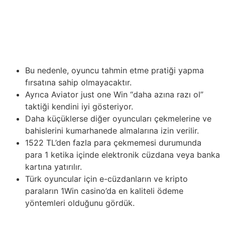
Ödemeyi kaydetmek ve küçük bir bahis yapmak daha
iyidir. Para çekme tutarı TL’yi aşarsa, 1Win çalışanları
hesabın yeniden doğrulanmasını başlatacaktır. Destek
hizmetine kimlik belgelerinin taranmasını göndermeyi
içerir.
Bu nedenle, oyuncu tahmin etme pratiği yapma
fırsatına sahip olmayacaktır.
Ayrıca Aviator just one Win “daha azına razı ol”
taktiği kendini iyi gösteriyor.
Daha küçüklerse diğer oyuncuları çekmelerine ve
bahislerini kumarhanede almalarına izin verilir.
1522 TL’den fazla para çekmemesi durumunda
para 1 ketika içinde elektronik cüzdana veya banka
kartına yatırılır.
Türk oyuncular için e-cüzdanların ve kripto
paraların 1Win casino’da en kaliteli ödeme
yöntemleri olduğunu gördük.
1 Get kumarhanesinin resmi website sitesi 2018’de açıldı.