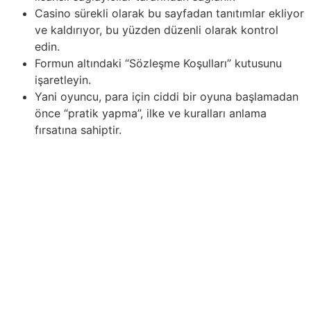
Casino sürekli olarak bu sayfadan tanıtımlar ekliyor
ve kaldırıyor, bu yüzden düzenli olarak kontrol
edin.
Formun altındaki “Sözleşme Koşulları” kutusunu
işaretleyin.
Yani oyuncu, para için ciddi bir oyuna başlamadan
önce “pratik yapma”, ilke ve kuralları anlama
fırsatına sahiptir.
1Win online casino website sitesinde sürekli olarak
çeşitli promosyonlar başlatılır ve işletilir. 1Win Casino,
bilgisayarlarda ve mobil cihazlarda çalışır. 1Win casino
2017 yılında kurulmuş olup, Curaçao’da lisanslıdır ve
çevrimiçi kumarın yasal olduğu dünyanın the woman
yerinden oyuncuları kabul etmektedir. Taşınabilir
cihazlara hızlı bir şekilde yüklediğimiz bir düzineden
fazla dile çevrilmiş mobil dostu bir web sitesi. Ödeme
yöntemleri söz konusu olduğunda, oyuncular geleneksel
para ve kripto para birimleri de dahil olmak üzere 18