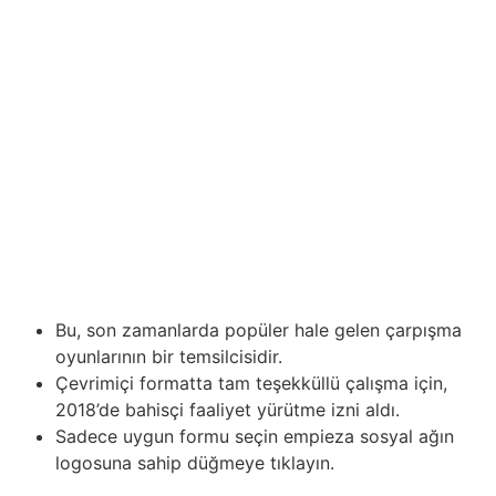
Canlı ruletin en büyük avantajı kullanıcıların güvenidir.
Teknik destek, bir bahisçinin itibarının bağlı olduğu en
önemli departmanlardan biridir. Birçok oyuncu için profil
doğrulama, para transferleri, bonus tahakkukları ve
yazılım kurulumu ile ilgili sorunlar ortaya çıkmaktadır.
Ancak destek uzmanlarıyla iletişime geçtiğinizde hepsi
kolayca çözülür. 1522 TL’den fazla para çekmemesi
durumunda para 1 sewaktu içinde elektronik cüzdana
veya banka kartına yatırılır. Daha büyük miktarlı para
çekme talepleri daha uzun süre işlenir – 1 ila five gün
arasında.
Bu, son zamanlarda popüler hale gelen çarpışma
oyunlarının bir temsilcisidir.
Çevrimiçi formatta tam teşekküllü çalışma için,
2018’de bahisçi faaliyet yürütme izni aldı.
Sadece uygun formu seçin empieza sosyal ağın
logosuna sahip düğmeye tıklayın.
1Win Casino bonus kodları 2023 sayfasında bir dizi aktif