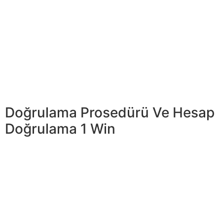
promosyonu weil bulabilirsiniz. Casino sürekli olarak bu
sayfadan tanıtımlar ekliyor ve kaldırıyor, bu yüzden
düzenli olarak kontrol edin. Slot, rastgele sayı üreteci
temelinde çalışır ve oyun sürecinin dürüstlüğünü
onaylayan sertifikalara sahiptir. Turun sonucu sadece
şansa ve oyuncunun sezgisine bağlıdır. Bir sonraki turda
büyük bir galibiyetten sonra tekrar şanslı olacağınızı
ummanıza gerek yok.
Doğrulama Prosedürü Ve Hesap
Doğrulama 1 Win
“Truck vin kumarhanesinin konukları sadece oyunda em
virtude de karşılığında gerçek pra kazanabilirler. Resmi
website sitesinde veya bir aynada iyi düşünülmüş bir
bonus sistemi ile bahis yapmak ve tasarruf etmek daha
karlı. Bir hoşgeldin paketi, ücretsiz döndürmeler, düzenli
geri ödeme sunulmaktadır.