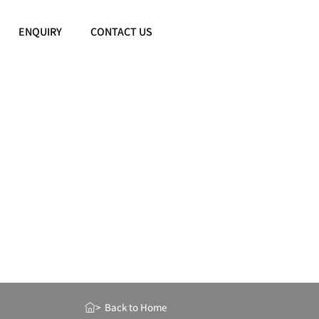
ENQUIRY
CONTACT US
> Back to Home