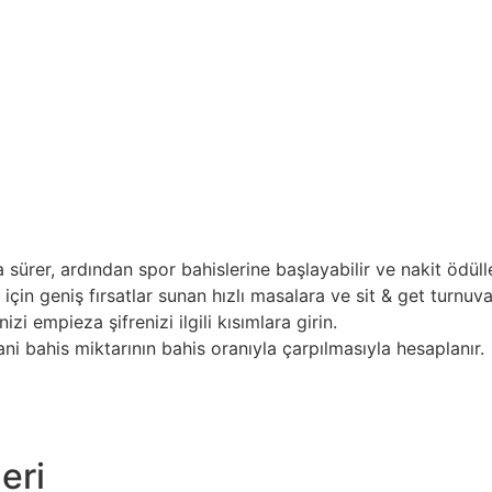
rsiniz.
 ardından spor bahislerine başlayabilir ve nakit ödüller kaza
ıcı kategorisini sunar. Kategori, bazıları kid derece ilginç
i benzersiz bir oyun şovu sunarken aynı zamanda Young Patti
hislerden farklı olarak, Türkiye’de canlı bahis, maçlar ilerle
r empieza kararlar gerektirir.
sürer, ardından spor bahislerine başlayabilir ve nakit ödülle
için geniş fırsatlar sunan hızlı masalara ve sit & get turnuv
i empieza şifrenizi ilgili kısımlara girin.
ani bahis miktarının bahis oranıyla çarpılmasıyla hesaplanır.
ar kazanabilecekleri bir ortaklık programı sunar. Bu progra
ındaki alt bilgide özel bağlantıyı kolayca bulabilir ve formu 
hazınızda bahis oynamaya ve 1win tarafından sunulan tüm öze
eri