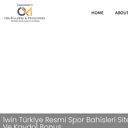
HOME
ABOU
1win Türkiye Resmi Spor Bahisleri Site
Ve Kaydol Bonus