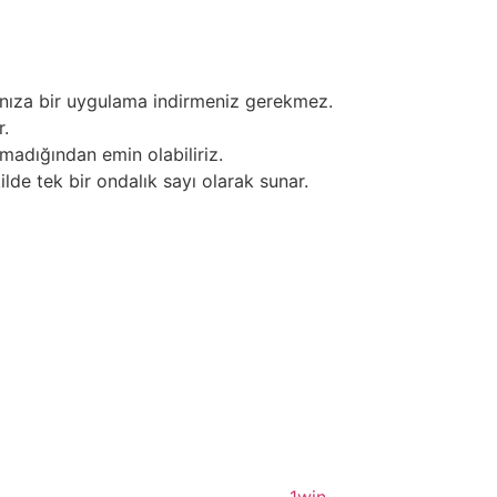
ükemmel bir oynanışı garanti ediyor. Oyunu
. Seçimi düşünmek için maç başlangıcı arasında
 unutmayın.
ınıza bir uygulama indirmeniz gerekmez.
r.
madığından emin olabiliriz.
de tek bir ondalık sayı olarak sunar.
klemenizi kesinlikle hızlı ve rahat bir şekilde
azanç potansiyeli ile Türk kumarbazları
meye çalışın. 1win kayıt işleminden sonra,
ek keyif almanıza ve iyi afin de kazanmanıza
bir ödeme yöntemi kullanarak para çekebilirler.
en hidup kullanıcıları için sunulan nakit
lan bir liderlik sıralaması oluşturur
1win