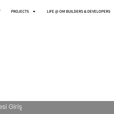
T
PROJECTS
LIFE @ OM BUILDERS & DEVELOPERS
si Giriş