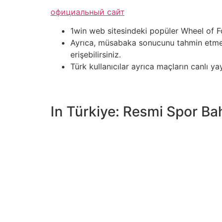
официальный сайт
.
1win web sitesindeki popüler Wheel of F
Ayrıca, müsabaka sonucunu tahmin etmeniz
erişebilirsiniz.
Türk kullanıcılar ayrıca maçların canlı yay
Bunun için Daha Fazla düğmesinin altında gizl
oynanır. Sonuçların sayısını doğru ve isabetli 
In Türkiye: Resmi Spor Ba
Tüm oyunlar, bu oyunları denetleyen profesyone
oyunlar arasında özellikle Aviator, uçak yükse
düşebilecek inden, kazancınızı güvence altına a
1win resmi site veya mobil versiyon üzerinden 
süresi ise, talep ettiğiniz miktara ve ödeme yö
çalışanları hemen talebinizi incelemeye başlar
reşit kullanıcılar tarafından yapılabileceğin