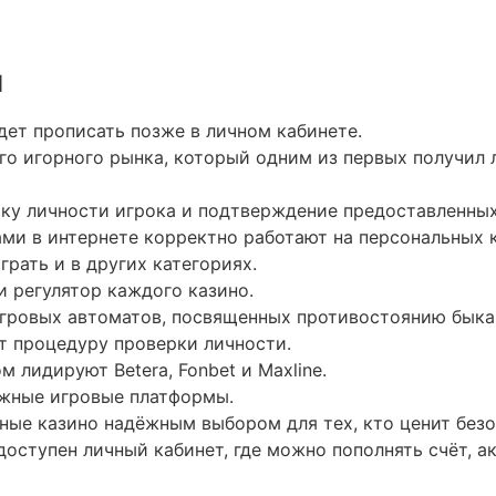
торы используют 256-битное SSL-шифрование – тот же 
ого доступа.
н
ет прописать позже в личном кабинете.
ого игорного рынка, который одним из первых получил
рку личности игрока и подтверждение предоставленных
ами в интернете корректно работают на персональных 
грать и в других категориях.
и регулятор каждого казино.
игровых автоматов, посвященных противостоянию быка
т процедуру проверки личности.
 лидируют Betera, Fonbet и Maxline.
ежные игровые платформы.
ые казино надёжным выбором для тех, кто ценит безо
оступен личный кабинет, где можно пополнять счёт, а