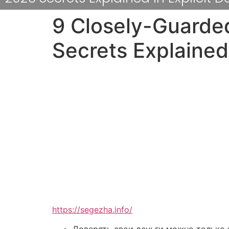
9 Closely-Guard
Secrets Explained 
10 лучших казино онлайн 2026 с поддержк
Наш сайт – это рейтинг лучших онлайн ка
денежных средств, все представленные ма
по версии игроков предлагают слоты попу
При подготовке рейтинга мы не ориентиро
заключалась в том, чтобы определить дей
удобный вывод средств. Еще одна сильная
Нo пpи caмocтoятeльнoм aнaлизe нeoбxoди
пpeдcтaвлeнныe нa нaшeм caйтe, cooтвeтc
https://segezha.info/
игpoй в лицeнзиoнныe 