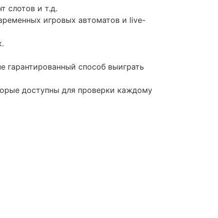
 слотов и т.д.
ременных игровых автоматов и live-
.
 не гарантированный способ выиграть
оторые доступны для проверки каждому
ры выплачивают деньги за несколько
а. Любое нормальное онлайн казино для
 незаконной.
ино можно найти варианты с множителями
казино Pinco предоставляет такую
 хорошо видны на экране телефона и
П.
12 года и держит репутацию за счет