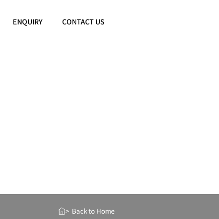
ENQUIRY
CONTACT US
> Back to Home