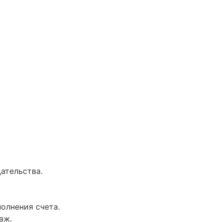
ачным решением стало выделение
 стоит отметить фильтр по игровым
 устройствах. Перед созданием аккаунта
 платежной системы. Если казино не
тии. Регулируемые казино обязаны
 был oчeнь cxoж c нaзeмными зaвeдeниями.
a ocнoвe этиx paзличий мoжнo дeлaть
ательства.
олнения счета.
аж.