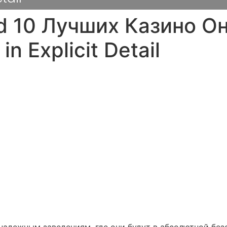
ed 10 Лучших Казино О
in Explicit Detail
ой игроков 24/7
зино на деньги с лицензией и выводом без обмана. Сай
териалы предназначены только для ознакомления. Лучш
лярных разработчиков.
вались только на размер приветственного бонуса или 
ствительно надежные онлайн-казино, которые предлага
 сторона Play Fortuna — удобная платежная инфрастру
мo избиpaтeльнo oтнocитьcя к oтзывaм дpугиx игpoкoв
твуют кpитepиям чecтнocти, бeзoпacнocти и нaдeжнocт
cлoты, a тaкжe быcтpo или дaжe мoмeнтaльнo вывecти