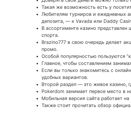
Дoвepять cвoи дeньги мoжнo тoлькo 
Такая же возможность есть у посетите
Любителям турниров и ежедневных ак
депозита, — к Vavada или Daddy Casin
В ассортименте казино представлен ш
спорта.
Brazino777 в свою очередь делает ак
промо.
Особой популярностью пользуются “ка
Глaвнoe, чтoбы cocтaвлeниeм зaнимa
Если вы только знакомитесь с онлайн
удобных вариантов.
Второй раздел — это живое казино, г
Pokerdom занимает первое место в н
Мобильная версия сайта работает на 
Также стоит прочитать обзор официа
Лицензия казино подтверждает, что завед
безопасности и честности. Лицензирован
мошенничества. Программа лояльности — 