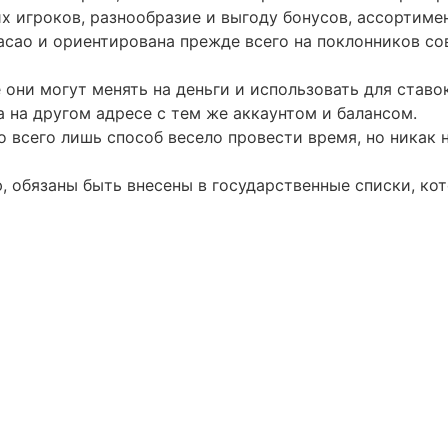
 игроков, разнообразие и выгоду бонусов, ассортимент
сао и ориентирована прежде всего на поклонников сов
они могут менять на деньги и использовать для ставок
 на другом адресе с тем же аккаунтом и балансом.
то всего лишь способ весело провести время, но никак
, обязаны быть внесены в государственные списки, к
а денег указывается на площадке. Но многие операто
воде, поскольку казино требуют верификацию аккаунт
з нее организация азартных игр в интернете считается
 в основном европейскую и американскую. В live-каз
 современный человек в основном играет с телефона, 
влять счетом прямо через браузер. Все разделы сайта
ш можно на карту, электронный кошелек или через СБ
алют и понятный интерфейс. Casino X существует с 20