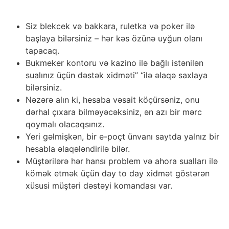
komandası var.
Siz blekcek və bakkara, ruletka və poker ilə
başlaya bilərsiniz – hər kəs özünə uyğun olanı
tapacaq.
Bukmeker kontoru və kazino ilə bağlı istənilən
sualınız üçün dəstək xidməti” “ilə əlaqə saxlaya
bilərsiniz.
Nəzərə alın ki, hesaba vəsait köçürsəniz, onu
dərhal çıxara bilməyəcəksiniz, ən azı bir mərc
qoymalı olacaqsınız.
Yeri gəlmişkən, bir e-poçt ünvanı saytda yalnız bir
hesabla əlaqələndirilə bilər.
Müştərilərə hər hansı problem və ahora sualları ilə
kömək etmək üçün day to day xidmət göstərən
xüsusi müştəri dəstəyi komandası var.
Tərəfdaşlar tərəfdaşlıq proqramına qoşulmazdan əvvəl
Mostbet Tərəfdaş sekmesinde hesab üçün qeydiyyatdan
keçməlidirlər. Bəli, Azərbaycandan olan oyunçular