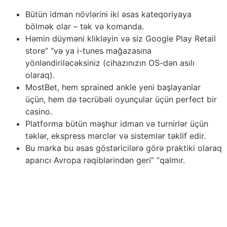
Bütün idman növlərini iki əsas kateqoriyaya
bölmək olar – tək və komanda.
Həmin düyməni klikləyin və siz Google Play Retail
store” “və ya i-tunes mağazasına
yönləndiriləcəksiniz (cihazınızın OS-dən asılı
olaraq).
MostBet, hem sprained ankle yeni başlayanlar
üçün, hem də təcrübəli oyunçular üçün perfect bir
casino.
Platforma bütün məşhur idman və turnirlər üçün
təklər, ekspress mərclər və sistemlər təklif edir.
Bu marka bu əsas göstəricilərə görə praktiki olaraq
aparıcı Avropa rəqiblərindən geri” “qalmır.
Bukmeker kontoru eksklüziv bonuslara, çoxlu sayda
mərclərə, şəffaf əməliyyatlara, çoxsaylı ödəniş
üsullarına” “və 24/7 dəstəyinə zəmanət verir. MostBet
istənilən rahat cihazdan mərc etməyə və oynamağa
imkan verən bütün əsas əməliyyat sistemlərini əhatə