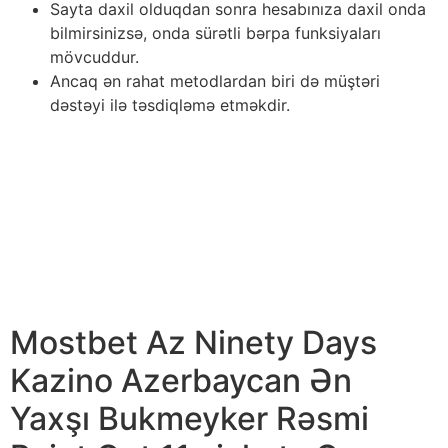
Sayta daxil olduqdan sonra hesabınıza daxil onda
bilmirsinizsə, onda sürətli bərpa funksiyaları
mövcuddur.
Ancaq ən rahat metodlardan biri də müştəri
dəstəyi ilə təsdiqləmə etməkdir.
Onlayn qumar oyunlarını sevən hər kəsə Mostbet-i
tövsiyə edərdim. ” – Camal. Onların slot və ruletdən
tutmuş poker və black jack oyunlarına qədər böyük
seçimləri var. Onların dəstək komandası hər zaman hər
hansı bir problem və ya sualla kömək etməyə hazırdır.
Mostbet Partners Mostbet-ə gətirdiyiniz hər yeni
oyunçu üçün 60%-ə qədər komissiya ödəyən Mostbet-in
rəsmi filial proqramıdır.
Mostbet Az Ninety Days
Kazino Azerbaycan Ən
Yaxşı Bukmeyker Rəsmi