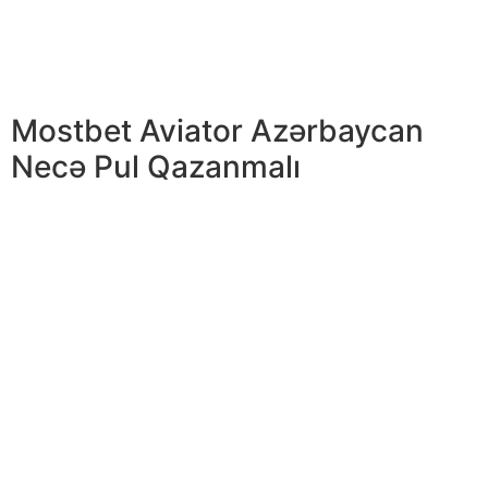
proqramı iki fərqli mobil cihazda quraşdırmaq imkanı
verir. Məlumatları təyin etdikdən sonra oyunçu görünən
pəncərəyə daxil edilməli olan kodla SMS və ya məktub
göndərir.
Mostbet Aviator Azərbaycan
Necə Pul Qazanmalı
Şirkət bütün müştəri məlumatlarını qorumaq və
əməliyyatların təhlükəsiz şəkildə işlənməsini təmin
etmək üçün təhlükəsiz texnologiyadan istifadə edir.
Mostbet AZ-90 Visa, Mastercard, PayPal və bank
köçürmələri daxil olmaqla müxtəlif ödəniş üsullarını
qəbul edir. Bütün ödənişlər sürətli və təhlükəsizdir, belə
ki, müştərilər heç bir narahatlıq olmadan depozit və ya
vəsait çıxara bilərlər. Birdən çox hesabın olmasına”
“icazə verilmir və bütün qeydə alınmış hesabların
dayandırılmasına səbəb onda bilər. Vəsaitlər uğurla emal
edildikdən sonra, əksər ödəniş üsulları üçün depozitlər