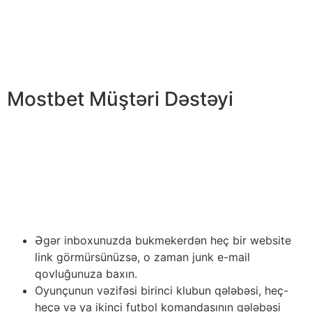
keçməli və hesabınızı doldurmalısınız. MostBet
nəhənglərlə birlikdə ən populyar olmayan çempionatları
belə tutmağa çalışır. Həmçinin cərgədə idman növlərinə
görə hadisələri seçmək üçün rahat bir hökmdar,
yaşamağa sürətli keçid üçün düymə var.
Mostbet Müştəri Dəstəyi
Mostbet Casino-nı ziyarət edənlər cümə günü son bir
həftə ərzində avtomat oyunlarına xərclədikləri vəsaitin
5-10% -ni geri qaytara biləcəklər. Nə qədər tez-tez
oynasanız, qumarın mahiyyətinə um qədər tez va
biləcəksiniz. Bu mərc saytında uğurlu mərc etmək və
qazanc əldə etmək üçün bütün imkanlar mövcuddur.
Əgər inboxunuzda bukmekerdən heç bir website
link görmürsünüzsə, o zaman junk e-mail
qovluğunuza baxın.
Oyunçunun vəzifəsi birinci klubun qələbəsi, heç-
heçə və ya ikinci futbol komandasının qələbəsi