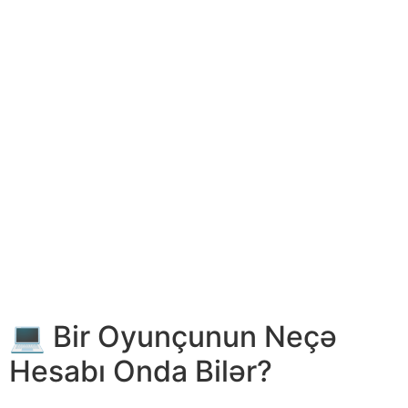
gələn oyunlar üçün əmsallar təklif edir və onların hamısı
idman kitabında Gələcək kateqoriyasına yerləşdirilib.
Canlı hadisələrə mərc edən istənilən azərbaycanlı
oyunçu bunu matç və ya oyun hələ davam edərkən və
əmsallar dəyişkən olarkən edir. Əsas səhifənin əsas
menyusunda Canlı seçimini etməklə oyundaxili nişana
daxil onda bilərsiniz. Bu Mostbet AZ nişanında ən çox
seçilən futbol, kriket və basketbol daxil olmaqla, canlı
matçları olan təxminən 15 idman növü var. Hər bir canlı
hadisə xüsusi statistika nişanı, mükəmməl qrafika icmalı
və kartlar, 1-ci və 2-ci yarı hakim qərarları, künclər və s.
Mostbet mərc bölməsi qeydiyyatdan keçmiş
istifadəçilərin faydalana biləcəyi çoxlu mərc bazarları
üçün yüksək rəqabətli əmsallar təklif edir.
💻 Bir Oyunçunun Neçə
Hesabı Onda Bilər?