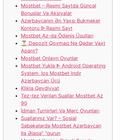
Mostbet – Rəsmi Saytda Güncəl
Bonuslar Və Aksiyalar
Azərbaycanın Ən Yaxşı Bukmeker
Kontoru ᐉ Rəsmi Sayt
Mostbet Az-da Ödəniş Üsulları
⏳ Depozit Qoymaq Nə Qədər Vaxt
Aparır?
Mostbet Onlayn Oyunlar
Mostbet Yukle ᐈ Android Operating
System, Ios Mostbet Indir
Azərbaycan Üçü
Kliklə Qeydiyyat
Tez-tez Veri̇lən Suallar Mostbet Az
90
İdman Turnirləri Və Mərc Oyunları
Suallarınız Var? – Sosial
Şəbəkələrdə Mostbet Azərbaycan
Ilə Əlaqə” “qurun