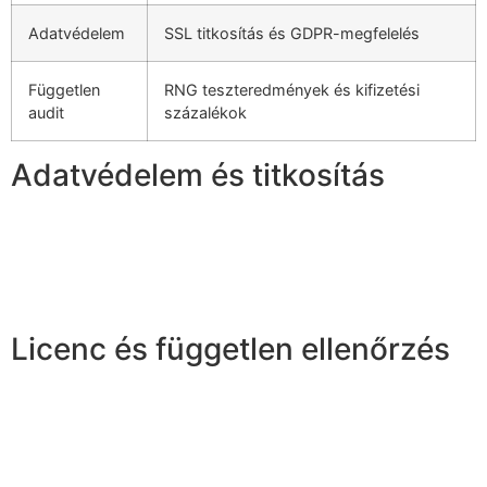
Adatvédelem
SSL titkosítás és GDPR-megfelelés
Független
RNG teszteredmények és kifizetési
audit
százalékok
Adatvédelem és titkosítás
Győződjünk meg róla, hogy a kaszinó HTTPS-t használ
és részletes adatvédelmi tájékoztatót ad. Az SSL
titkosítás és a biztonságos adatkezelés elengedhetetlen
a személyes adatok védelméhez.
Licenc és független ellenőrzés
A szabályozók és független ellenőrző cégek (pl.
eCOGRA) jelenléte komoly bizalmi jelet jelent; ezek az
intézmények biztosítják, hogy a játék tisztességes és a
kifizetések szabályosak.