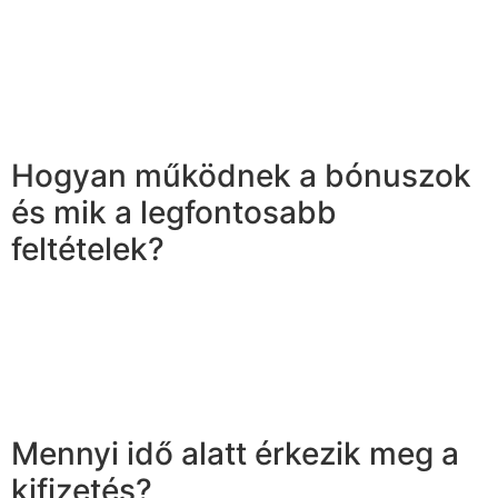
licenc meglététől, az SSL titkosítástól és attól, hogy
független auditokkal rendelkeznek-e. Ellenőrizzük a
szabályozó hatóságot, a titkosítás meglétét és a
független teszteredményeket a megbízhatóság
megítéléséhez.
Hogyan működnek a bónuszok
és mik a legfontosabb
feltételek?
A bónuszok gyakran megforgatási követelményhez
kötöttek, ami azt jelenti, hogy a bónusz összegét
többször meg kell tennünk tétként, mielőtt kivehetővé
válik. Fontos a lejárati idő, a maximális tét és a kizárt
játékok áttekintése.
Mennyi idő alatt érkezik meg a
kifizetés?