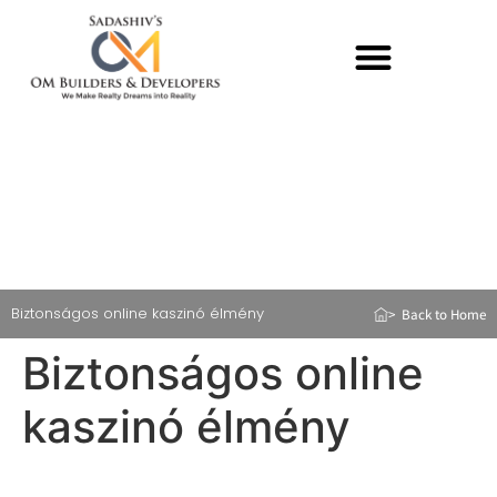
Biztonságos online kaszinó élmény
> Back to Home
Biztonságos online
kaszinó élmény
Az online kaszinók ma már könnyen elérhető