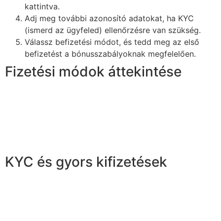
kattintva.
Adj meg további azonosító adatokat, ha KYC
(ismerd az ügyfeled) ellenőrzésre van szükség.
Válassz befizetési módot, és tedd meg az első
befizetést a bónusszabályoknak megfelelően.
Fizetési módok áttekintése
Bankkártyák, e-pénztárcák (Skrill, Neteller), banki
átutalás és kriptovaluták is elérhetők – mindegyiknek
megvannak előnyei a sebesség és költségek
tekintetében. Válasszuk azt, ami gyors és megbízható a
kifizetésekhez.
KYC és gyors kifizetések
A kifizetések meggyorsításához előre töltsük fel az
igazoló dokumentumokat: személyi igazolvány,
címigazolás és a fizetési mód hitelesítése. Ez
csökkentheti a várakozási időt és növeli a biztonságot.