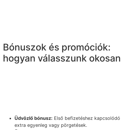
szolgáltatók állnak a háttérben, mert ez gyakran a
játékélmény és a kifizetések stabilitásának garanciája.
Rövid következtetés:
A játékok minősége és a
szolgáltatók megbízhatósága alapvető, amikor kaszinót
választunk.
Bónuszok és promóciók:
hogyan válasszunk okosan
A bónuszok vonzóak és sok esetben növelik a
játéklehetőségeket, de fontos megérteni a feltételeket.
Üdvözlő bónuszok, ingyenes pörgetések és
hűségprogramok mind előnyösek lehetnek, ha az
átjátszási követelményeket és a lehívhatósági
szabályokat átlátjuk.
Üdvözlő bónusz:
Első befizetéshez kapcsolódó
extra egyenleg vagy pörgetések.