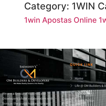
Category:
1WIN Ca
1win Apostas Online 1
1win Apostas Online 1win Bet Login No Brasi
Homologa Estudos Técnicos Ambientais Pra 
Acessoria Jurídica In Online Casino Online N
QUICK LINK
Home
Life @ OM Builders & 
Enquiry
We are a Group of Builders and
Developers under colaboration with
Privacy Policy
firms in the group looking forward