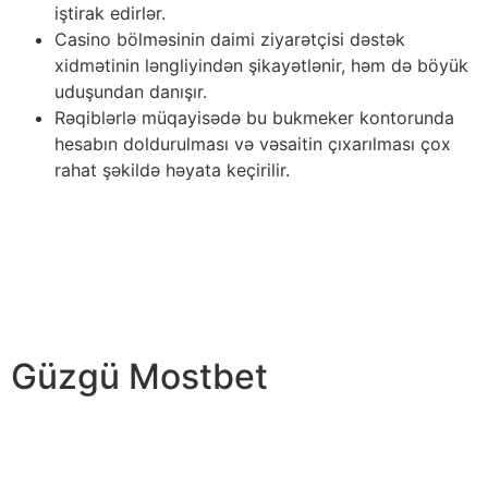
iştirak edirlər.
Casino bölməsinin daimi ziyarətçisi dəstək
xidmətinin ləngliyindən şikayətlənir, həm də böyük
uduşundan danışır.
Rəqiblərlə müqayisədə bu bukmeker kontorunda
hesabın doldurulması və vəsaitin çıxarılması çox
rahat şəkildə həyata keçirilir.
Casino bölməsinin daimi ziyarətçisi dəstək xidmətinin
ləngliyindən şikayətlənir, həm də böyük uduşundan
danışır. MostBet müştərisi son bir ay ərzində oyunla
bağlı müsbət təəssüratlarını bölüşür. İstifadəçi MostBet-i
müntəzəm mərc etmək və qazanmaq imkanına görə
tərifləyir.
Güzgü Mostbet
Bu fürsəti əldən verməməyi və indi Mostbet bukmeker
kontorunun saytında qeydiyyatdan keçməyi şiddətlə
tövsiyə edirik. Hazırda Mostbet promo kodundan