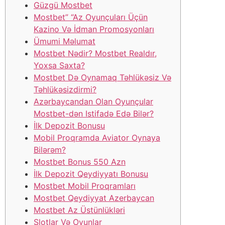
Güzgü Mostbet
Mostbet” “Az Oyunçuları Üçün
Kazino Və İdman Promosyonları
Ümumi Məlumat
Mostbet Nədir? Mostbet Realdır,
Yoxsa Saxta?
Mostbet Də Oynamaq Təhlükəsiz Və
Təhlükəsizdirmi?
Azərbaycandan Olan Oyunçular
Mostbet-dən Istifadə Edə Bilər?
İlk Depozit Bonusu
Mobil Proqramda Aviator Oynaya
Bilərəm?
Mostbet Bonus 550 Azn
İlk Depozit Qeydiyyatı Bonusu
Mostbet Mobil Proqramları
Mostbet Qeydiyyat Azerbaycan
Mostbet Az Üstünlükləri
Slotlar Və Oyunlar