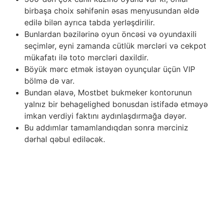
birbaşa choix səhifənin əsas menyusundan əldə
edilə bilən ayrıca tabda yerləşdirilir.
Bunlardan bəzilərinə oyun öncəsi və oyundaxili
seçimlər, eyni zamanda cütlük mərcləri və cekpot
mükafatı ilə toto mərcləri daxildir.
Böyük mərc etmək istəyən oyunçular üçün VIP
bölmə də var.
Bundan əlavə, Mostbet bukmeker kontorunun
yalnız bir behagelighed bonusdan istifadə etməyə
imkan verdiyi faktını aydınlaşdırmağa dəyər.
Bu addımlar tamamlandıqdan sonra mərciniz
dərhal qəbul ediləcək.
Əvvəlcə hesab məlumatlarınızdan istifadə etməklə
Mostbet veb-saytı və ya mobil tətbiqinə giriş etdiyinizə
əmin olun. Əsas səhifədə “CANLI” və “KAZİNO”
kateqoriyalarını görəcəksiniz, istədiyiniz rejimi seçin.
Bundan sonra oyunların müxtəlif kateqoriyaları olan
menyuya keçmiş olacaqsınız.