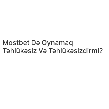
öyrənin. Mostbet-də hesabınızı yaratmağa davam etmək
üçün istifadəçi sayta daxil olmalıdır. Qadağadan keçmək
üçün bu saytda mövcud olan MIRROR-dan istifadə edə
bilərsiniz. Sayta daxil olduqdan sonra qeydiyyatdan keç
düyməsini sıxmaq olar və prosedur üçün pəncərə
görünəcək.
Mostbet Də Oynamaq
Təhlükəsiz Və Təhlükəsizdirmi?
Əksər ödəniş sistemləri üçün eyni ekranda FAQ düyməsi
va, üzərinə klikləməklə bu doldurma üsulu haqqında
məlumatı oxuya bilərsiniz. Saytdakı ayrıca tez-tez
verilən suallar Mostbet hesabınızı doldurmağın bütün
mümkün yollarını təsvir edir. Bu barədə məlumat
Azərbaycanda və ya oyunçunun seçilmiş ölkəsində
ödəniş sistemlərinin işi ilə bağlı mövcud vəziyyət nəzərə
alınmaqla vaxtında yenilənir. Ümumiyyətlə, sayt çox
rahatdır, hətta en yeni başlayanlar üçün əsas funksiyaları