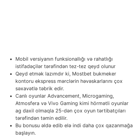
lakin Mostbet dəstək nümayəndəsinin rəyə cavab
verdiyi və problemin həllinə kömək etdiyi görülə bilər.
Bu baxışdan belə nəticəyə gələ bilərik ki, Mostbet
(mostbet. com) vicdanlı bukmekerdir. Onun
funksiyalarından qumar əyləncələri üçün istifadə oluna
bilər ki, bəxtiniz gətirsə, mütləq uduşlar əldə
edəcəksiniz.
Mobil versiyanın funksionallığı və rahatlığı
istifadəçilər tərəfindən tez-tez qeyd olunur
Qeyd etmək lazımdır ki, Mostbet bukmeker
kontoru ekspress mərclərin həvəskarlarını çox
səxavətlə təbrik edir.
Canlı oyunlar Advancement, Microgaming,
Atmosfera və Vivo Gaming kimi hörmətli oyunlar
ag daxil olmaqla 25-dən çox oyun tərtibatçıları
tərəfindən təmin edilir.
Bu bonusu əldə edib elə indi daha çox qazanmağa
başlayın.