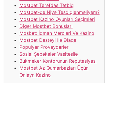
Mostbet Tərəfdaş Tətbiq
Mostbet-də Niyə Təsdiqlənməliyəm?
Mostbet Kazino Oyunları Seçimləri
Digər Mostbet Bonusları
Mosbet: İdman Mərcləri Və Kazino
Mostbet Dəstəyi Ilə Əlaqə
Populyar Provayderlər
Sosial Şəbəkələr Vasitəsilə
Bukmeker Kontorunun Reputasiyası
Mostbet Az Qumarbazları Üçün
Onlayn Kazino
Bu təşviqlər standart xoş gəlmisiniz bonuslarını əvəz
etmir. Android və iOS üçün MostBet müştəri
proqramlarını regional məhdudiyyətlər olmadan
yükləmək mümkündür və funksional olaraq PC
versiyasından üstün olan 37 dili dəstəkləyir. Quraşdırma,
MostBet müştərisinin yerindən asılı olmayaraq işləyən