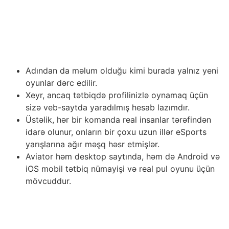
biləcəyiniz məbləğə istinad edir. Həftəlik və aylıq
məbləğlər üçün istifadəçilər Bukmeker kontorunun
şərtləri ilə tanış olmalıdırlar. Mostbet də müştəri dəstəyi
xidməti bu sahədə çalışqan və peşəkar mərc oyunları
üzrə peşəkarlardan ibarətdir.
Adından da məlum olduğu kimi burada yalnız yeni
oyunlar dərc edilir.
Xeyr, ancaq tətbiqdə profilinizlə oynamaq üçün
sizə veb-saytda yaradılmış hesab lazımdır.
Üstəlik, hər bir komanda real insanlar tərəfindən
idarə olunur, onların bir çoxu uzun illər eSports
yarışlarına ağır məşq həsr etmişlər.
Aviator həm desktop saytında, həm də Android və
iOS mobil tətbiq nümayişi və real pul oyunu üçün
mövcuddur.
Digər tərəfdən, kazino oyunçuları kazino oyunlarına
edilən hər mərc üçün pul toplaya və 9 səviyyənin hər
hansı birinə çata bilər. Əmanətin məbləği nə qədər