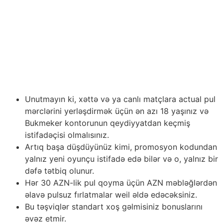
istifadə etmək üçün onu kopyalayıb bukmeker
kontorunun rəsmi saytına daxil olmaq kifayətdir.
Unutmayın ki, sayt ölkəmizdə bloklanıb, lakin siz bu
saytın ƏSAS səhifəsindəki linkə klikləməklə blokdan yan
keçə bilərsiniz. Mostbet veb-saytını açdıqdan sonra siz
qeydiyyatdan keçmə düyməsini sıxa bilərsiniz və
qarşınızda məlumatları doldurmaq üçün forma açılacaq.
Unutmayın ki, xəttə və ya canlı matçlara actual pul
mərclərini yerləşdirmək üçün ən azı 18 yaşınız və
Bukmeker kontorunun qeydiyyatdan keçmiş
istifadəçisi olmalısınız.
Artıq başa düşdüyünüz kimi, promosyon kodundan
yalnız yeni oyunçu istifadə edə bilər və o, yalnız bir
dəfə tətbiq olunur.
Hər 30 AZN-lik pul qoyma üçün AZN məbləğlərdən
əlavə pulsuz fırlatmalar weil əldə edəcəksiniz.
Bu təşviqlər standart xoş gəlmisiniz bonuslarını
əvəz etmir.