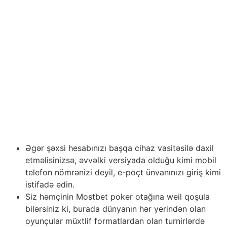
Mostbet dünyanın qabaqcıl onlayn bukmeykerlərindən
biridir, burada idman və kiber idmanlar üzrə Xətt və
Canlı mərclər, eləcə də eksklüziv onlayn kazino və”
“Canlı kazino təklif ounur. Mostbet bukmeyker 30-dan
çox idmanın bütün rəsmi tədbirlərini əhatə edir və öz
istifadəçilərinə hər bir matç üçün yüksək əmsallar və
müxtəlif bazarlar təklif edir. Mostbet ilk dəfə onlayn
bukmeyker bazarına 2009-cu ildə daxil olub. Bu zaman
ərzində bukmeyker özünü rəsmi Kürasao lisenziyası
çərçivəsində fəaliyyət göstərən etibarlı və təhlükəsiz
sayt kimi tanıdıb.
Əgər şəxsi hesabınızı başqa cihaz vasitəsilə daxil
etməlisinizsə, əvvəlki versiyada olduğu kimi mobil
telefon nömrənizi deyil, e-poçt ünvanınızı giriş kimi
istifadə edin.
Siz həmçinin Mostbet poker otağına weil qoşula
bilərsiniz ki, burada dünyanın hər yerindən olan
oyunçular müxtlif formatlardan olan turnirlərdə