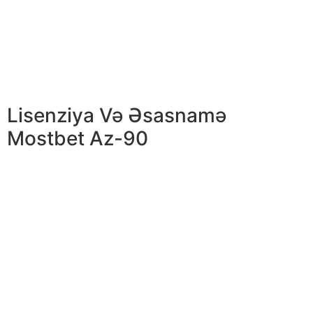
etmələri üçün əla bir yoldur. Bukmeker, həmçinin
vaxtaşırı müştərilərə mərclərinə görə əlavə mükafatlar
təklif edən xüsusi cashback promosyonları keçirir. Bu
cashback mükafatları adətən daha çox mərc etmək və
ya real pul kimi geri çəkmək üçün istifadə oluna bilən
bonus fondları şəklində olur.
Lisenziya Və Əsasnamə
Mostbet Az-90
Tətbiq yaxşı optimallaşdırlıb və əla işləyir, hətta
köhnəlmiş cihazlarda belə. Mostbet kazinoda hər bir
yeni qeydiyyatdan keçən oyunçu bonus əldə edə bilər.
Qeydiyyatdan dərhal sonra siz ilk dəfə pul qoyduqda
550 AZN-ə qədər +100% bonusu dərhal hesabınızda
əldə edə bilərsiniz. Kimi çox populyar və rahat ödəniş
metodlarını istifadə edə biləcəksiniz. Bu məqaləni sona
qədər oxusanız, Mostbet onlayn kazinoda
qarşılaşacağınız bütün məqamlarla tanış ola bilərsiniz.