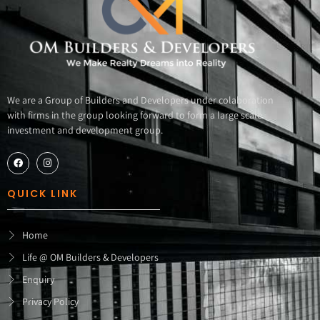
We are a Group of Builders and Developers under colaboration
with firms in the group looking forward to form a large scale
investment and development group.
QUICK LINK
Home
Life @ OM Builders & Developers
Enquiry
Privacy Policy