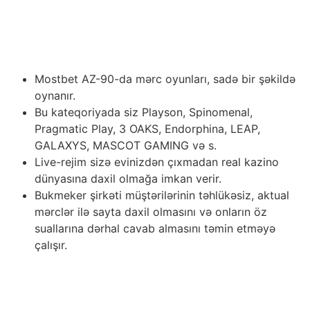
smartfonlarından mərc edir və kazinoda oynayır, ona
görə də bukmeker kontoru mobil versiyasını yükləməyi
edir. Proqram iOS/Android-də işləyir və rəsmi
saytımızda yükləmək mümkündür.
Mostbet AZ-90-da mərc oyunları, sadə bir şəkildə
oynanır.
Bu kateqoriyada siz Playson, Spinomenal,
Pragmatic Play, 3 OAKS, Endorphina, LEAP,
GALAXYS, MASCOT GAMING və s.
Live-rejim sizə evinizdən çıxmadan real kazino
dünyasına daxil olmağa imkan verir.
Bukmeker şirkəti müştərilərinin təhlükəsiz, aktual
mərclər ilə sayta daxil olmasını və onların öz
suallarına dərhal cavab almasını təmin etməyə
çalışır.
Bunlar adətən mərc edənlərin vəsaitlərini riskə atmadan
mərc edə biləcəyi xüsusi hadisələr və ya oyunlardır. Bu,
oyunçuların heç bir risk etmədən mərc prosesini hiss