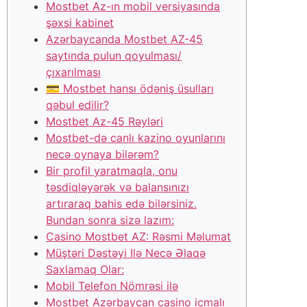
Mostbet Az-ın mobil versiyasında
şəxsi kabinet
Azərbaycanda Mostbet AZ-45
saytında pulun qoyulması/
çıxarılması
💳 Mostbet hansı ödəniş üsulları
qəbul edilir?
Mostbet Az-45 Rəyləri
Mostbet-də canlı kazino oyunlarını
necə oynaya bilərəm?
Bir profil yaratmaqla, onu
təsdiqləyərək və balansınızı
artıraraq bahis edə bilərsiniz.
Bundan sonra sizə lazım:
Casino Mostbet AZ: Rəsmi Məlumat
Müştəri Dəstəyi Ilə Necə Əlaqə
Saxlamaq Olar:
Mobil Telefon Nömrəsi ilə
Mostbet Azərbaycan casino icmalı