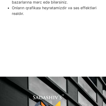
bazarlarına mərc edə bilərsiniz.
Onların qrafikası heyrətamizdir və səs effektləri
realdır.
Buna görə də tətbiqi endirib veb-saytda əvvəlcədən
yaratdığınız hesabın məlumatları ilə hesabınıza daxil
olun. Bəli, əlbəttə, düzgün strategiya qurmaqla Mostbet
slotları və digər qumar oyunlarında qazanan bir plan
qura bilərsiniz. Buna görə də, tez-tez məşq edin, bu sizi
nəticəyə aparacaq. Nə qədər tez-tez oynasanız,
qumarın mahiyyətinə o qədər tez vara biləcəksiniz.
İstifadəçi məlumatları yayılmır və üçüncü şəxslərə
ötürülmür. İlk qazancdan əvvəl əmanət qoymaq üçün
çox az şey qalıb.