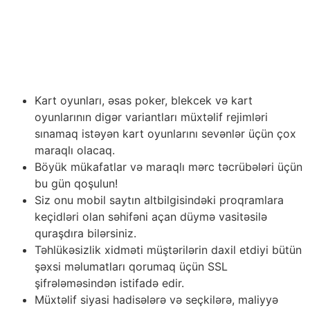
edənlərə erkən mərc etməyə imkan verən oyun öncəsi
mərc də təklif olunur. Biz həmçinin ödəniş
proseslərimizlə bağlı tam şəffaflığı təklif edirik, bütün
əməliyyatların təhlükəsiz və təhlükəsiz olmasını təmin
edirik.
Kart oyunları, əsas poker, blekcek və kart
oyunlarının digər variantları müxtəlif rejimləri
sınamaq istəyən kart oyunlarını sevənlər üçün çox
maraqlı olacaq.
Böyük mükafatlar və maraqlı mərc təcrübələri üçün
bu gün qoşulun!
Siz onu mobil saytın altbilgisindəki proqramlara
keçidləri olan səhifəni açan düymə vasitəsilə
quraşdıra bilərsiniz.
Təhlükəsizlik xidməti müştərilərin daxil etdiyi bütün
şəxsi məlumatları qorumaq üçün SSL
şifrələməsindən istifadə edir.
Müxtəlif siyasi hadisələrə və seçkilərə, maliyyə