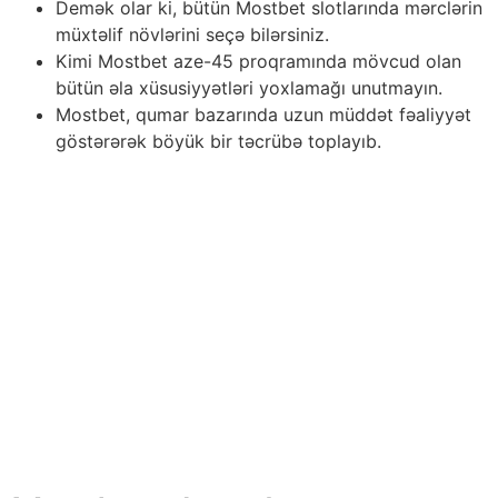
Demək olar ki, bütün Mostbet slotlarında mərclərin
müxtəlif növlərini seçə bilərsiniz.
Kimi Mostbet aze-45 proqramında mövcud olan
bütün əla xüsusiyyətləri yoxlamağı unutmayın.
Mostbet, qumar bazarında uzun müddət fəaliyyət
göstərərək böyük bir təcrübə toplayıb.
Canlı mərc oyunları idman mərclərindən daha çox pul
qazanmağın əla yoludur. Bu, müştərilərə real vaxt
rejimində əmsalların dəyişməsindən faydalanmağa və
mərcləri yerləşdirməyə imkan verir. Bu, onlara
oyunöncəsi mərclərə nisbətən daha yaxşı gəlir əldə
etmək, eləcə də artıq baş verən hadisələrə mərc etmək
imkanı verir. Bundan əlavə, canlı mərc ilə müştərilər eyni
vaxtda müxtəlif növ mərclər etməklə öz risklərini
hedcinq edə bilərlər. Mostbet AZ-90 həmçinin slot,
blackjack və rulet kimi müxtəlif oyunlara malik onlayn
kazino təklif edir. Müştərilər istənilən vaxt bu oyunlardan
həzz ala və uduşlarını artıra bilərlər.