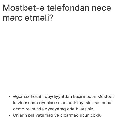
Mostbet-ə telefondan necə
mərc etməli?
Dünyanın hər yerindən olan insanlarla onlayn poker
oynayın. Müxtəlif oyun masaları, dilerlər və oyunçular
arasında rəqabət adi oyunu daha həyəcanlı və
unudulmaz edir. Oyuna başlamaq üçün saytda
qeydiyyatdan keçin və oyun hesabınızı doldurun.
Qeydiyyat proseduru bir neçə dəqiqədən çox
çəkməyəcək. Qeydiyyatdan keçdikdən sonra siz
avtomatik olaraq şəxsi hesabınıza yönləndiriləcəksiniz
və bukmeker kontorunun funksionallığına giriş əldə
edəcəksiniz.
Əgər siz hesabı qeydiyyatdan keçirmədən Mostbet
kazinosunda oyunları sınamaq istəyirsinizsə, bunu
demo rejimində oynayaraq edə bilərsiniz.
Onların pul yatırmaq və çıxarmaq üçün çoxlu