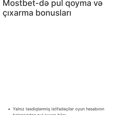
Mostbet-də pul qoyma və
çıxarma bonusları
Proqram mobil saytdan daha sürətli açılır və işləyir,
çünki əsas qrafiklər quraşdırıldıqdan sonra artıq cihazın
yaddaşındadır və daha sürətli yüklənir. Ancaq yalnız
mobil proqramdan istifadə blokdan yan keçmək üçün
təsirli bir üsul ola bilər. Bu proqram anonim mənbələr
vasitəsilə işləyir, provayderin bloklanması mobil və ya
stasionar resursun ünvanından – əsas və ya
alternativdən daha çətindir. “Casino” bölməsində siz ilk
növbədə müxtəlif provayderlərin slot və slot maşınlarını,
həmçinin Mostbet proqramçılarının öz inkişaflarını tapa
bilərsiniz. Lotereyalar, kart oyunları və rulet də var, lakin
stolüstü oyunlar hələ də canlı dilerlərlə oyunların olduğu
Canli-Kazino bölməsində ən yaxşı şəkildə təmsil olunur.
Yalnız təsdiqlənmiş istifadəçilər oyun hesabının
balansından pul çıxara bilər.