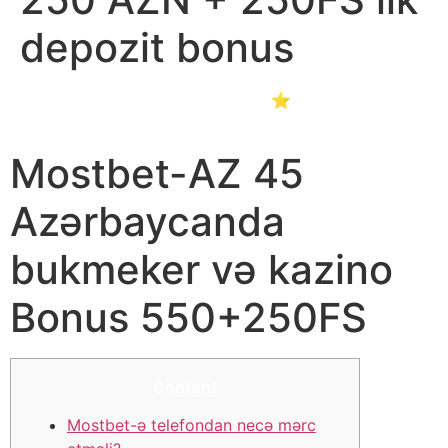
depozit bonus
Mostbet Casino sunun rəsmi saytı ⭐️ 250 AZN + 250FS
ilk depozit bonusu
Mostbet-AZ 45
Azərbaycanda
bukmeker və kazino
Bonus 550+250FS
Content
Mostbet-ə telefondan necə mərc