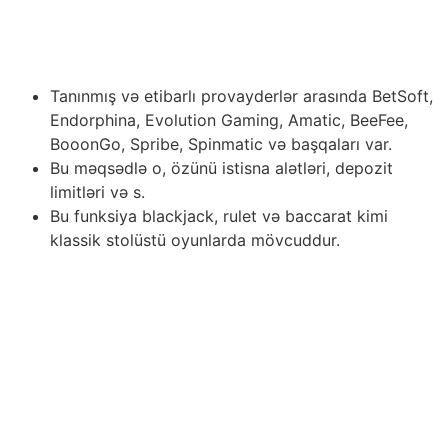
qoyuluşları üçün sərfəli aksiyalar təklif edir. Mükafatları
aktivləşdirmək üçün qeydiyyatdan keçmək və oyun
balansını artırmaq lazımdır.
Tanınmış və etibarlı provayderlər arasında BetSoft,
Endorphina, Evolution Gaming, Amatic, BeeFee,
BooonGo, Spribe, Spinmatic və başqaları var.
Bu məqsədlə o, özünü istisna alətləri, depozit
limitləri və s.
Bu funksiya blackjack, rulet və baccarat kimi
klassik stolüstü oyunlarda mövcuddur.
Mostbet AZ-45 mərc edənləri təhlükəsiz və təhlükəsiz
mərc platforması ilə təmin etmək öhdəliyi götürür.
Müştərilərinin məlumatlarını qorumaq və bütün
depozitlərin təhlükəsiz və təhlükəsiz şəkildə edilməsini
etmək üçün saytda ciddi təhlükəsizlik tədbirləri var.
Mostbet aze-45 həmçinin e-poçt, telefon və ya canlı
söhbət vasitəsilə əlaqə saxlamaq üçün 24/7 müştəri
dəstəyi xidməti təqdim edir.