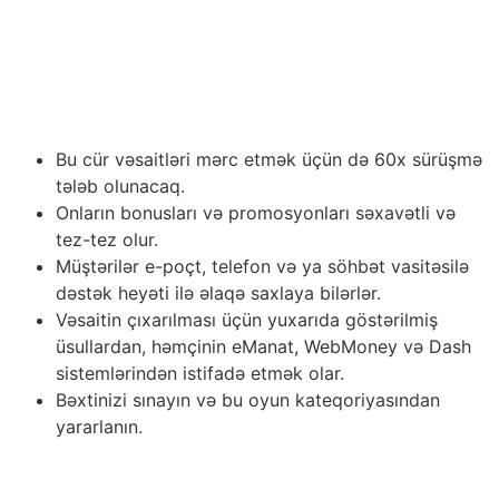
diler və digər oyunçularla oynamaq üçün ruletkanın
onlayn versiyası mövcuddur. Aviator, özünüzü pilot kimi
sınamalı olduğunuz qumar oyunudur. Sadəcə olaraq
lazımi anda təyyarəni dayandırın və mərcinizin x100-ə
qədərini qazanın.
Bu cür vəsaitləri mərc etmək üçün də 60x sürüşmə
tələb olunacaq.
Onların bonusları və promosyonları səxavətli və
tez-tez olur.
Müştərilər e-poçt, telefon və ya söhbət vasitəsilə
dəstək heyəti ilə əlaqə saxlaya bilərlər.
Vəsaitin çıxarılması üçün yuxarıda göstərilmiş
üsullardan, həmçinin eManat, WebMoney və Dash
sistemlərindən istifadə etmək olar.
Bəxtinizi sınayın və bu oyun kateqoriyasından
yararlanın.
Bəli, Mostbet AZ-90-də mərc oyunları pulsuz
oynanılmaq imkanı var. Bu, oyunlara qısaca və qane