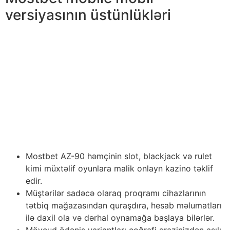
versiyasının üstünlükləri
Qələbəyə əminsinizsə, oyunçu pul ehtiyatını əhəmiyyətli
dərəcədə artıra bilər. Mostbet kazinosu Rusiya və MDB
ölkələrindən olan qumar oyunçularına xidmət göstərən
məşhur oyun klubudur. Operator sərfəli qarşılama
bonusu, sürətli pul çıxarma, dəyişən lobbilər və
lisenziyalı slot maşınları ilə yeni müştəriləri cəlb edir.
Azərbaycanlı oyunçular rəsmi və törəmə saytdan,
həmçinin mobil proqramdan istifadə edərək pul
müqabilində onlayn kazinoda oynaya bilərlər.
Mostbet AZ-90 həmçinin slot, blackjack və rulet
kimi müxtəlif oyunlara malik onlayn kazino təklif
edir.
Müştərilər sadəcə olaraq proqramı cihazlarının
tətbiq mağazasından quraşdıra, hesab məlumatları
ilə daxil ola və dərhal oynamağa başlaya bilərlər.