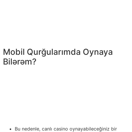
Sektörde aktif hizmet veren birçok canlı casino
sitesinden söz etmek mümkündür. Elbette bu sitelerin
arasında hizmet olarak belirli bir kalite düzeyinin altında
kalan şirketler de vardır. Bu nedenle siteler arasında
belirli bir inceleme yaparak güvenilir ve kaliteli hizmetler
veren siteleri ön plana çıkarabilirsiniz.
Mobil Qurğularımda Oynaya
Bilərəm?
Kayıt işlemlerini yapan kullanıcılar dilerse ödeme
yapmadan thirty TL’ye kadar casino deneme bonusu
alabilir. Sonrasında ilk ödeme işleminizi yaptıktan sonra
%100 oranında hoş geldin bonusu ag kazanabilirsiniz.
Sonrasında 24 saat arayla yapacağınız her para yatırma
işlemi için sitemizi takip edenlere %20 civarında yatırım
bonusu verilir.
Bu nedenle, canlı casino oynayabileceğiniz bir