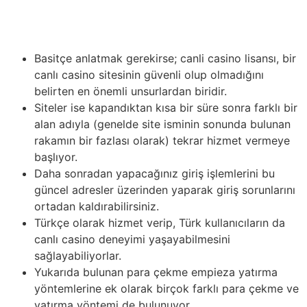
casino” adı altında gördüğünüz bu sitelerin hiçbirinin
merkezi Türkiye değil.
Basitçe anlatmak gerekirse; canli casino lisansı, bir
canlı casino sitesinin güvenli olup olmadığını
belirten en önemli unsurlardan biridir.
Siteler ise kapandıktan kısa bir süre sonra farklı bir
alan adıyla (genelde site isminin sonunda bulunan
rakamın bir fazlası olarak) tekrar hizmet vermeye
başlıyor.
Daha sonradan yapacağınız giriş işlemlerini bu
güncel adresler üzerinden yaparak giriş sorunlarını
ortadan kaldırabilirsiniz.
Türkçe olarak hizmet verip, Türk kullanıcıların da
canlı casino deneyimi yaşayabilmesini
sağlayabiliyorlar.
Yukarıda bulunan para çekme empieza yatırma
yöntemlerine ek olarak birçok farklı para çekme ve
yatırma yöntemi de bulunuyor.