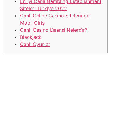
En Iyi Canlı Gambling Establishment
Siteleri Türkiye 2022
Canlı Online Casino Sitelerinde
Mobil Giriş
Canli Casino Li̇sansi Nelerdi̇r?
Blackjack
Canlı Oyunlar
Bir önceki bölümde iyi ve popüler canlı casino sitelerinin
çeşitli lisanslara sahip olduklarından bahsetmiştik.
Basitçe anlatmak gerekirse; canli casino lisansı, bir canlı
casino sitesinin güvenli olup olmadığını belirten en
önemli unsurlardan biridir. En çok tercih edilen ve
güvenilir olan canlı casino sitelerinin hepsinin bu
sertifikalara sahip olduğunu söyleyebiliriz. Ülkemizde
canlı casino oyunları ile alakalı olarak uygulanan bazı
yasal prosedürler vardır.
Canlı Online casino oyunları oynamanın bir diğer