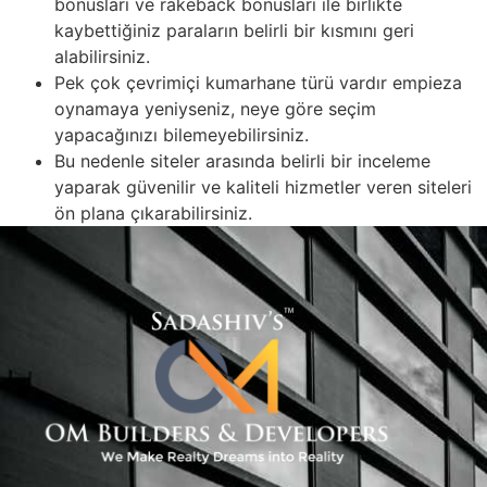
bonusları ve rakeback bonusları ile birlikte
kaybettiğiniz paraların belirli bir kısmını geri
alabilirsiniz.
Pek çok çevrimiçi kumarhane türü vardır empieza
oynamaya yeniyseniz, neye göre seçim
yapacağınızı bilemeyebilirsiniz.
Bu nedenle siteler arasında belirli bir inceleme
yaparak güvenilir ve kaliteli hizmetler veren siteleri
ön plana çıkarabilirsiniz.