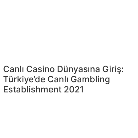
sağlayan bu yazılımları sağlayan birçok şirket
bulunmaktadır. Aşağıda, en popüler bahis yazılımı
sağlayıcıları hakkında” “bilgi bulabilirsiniz. Az miktarda
askeri paranız varsa, bonusları karşılaştırın empieza bir
kumarhane seçin. 01 Bazı on the internet casinolar
Türkçe’yi desteklerken bazıları desteklemez ve İngilizce
okuyabiliyorsanız, Türkçe’yi desteklemeyen casinoları
oynayabilirsiniz.
Canlı Casino Dünyasına Giriş:
Türkiye’de Canlı Gambling
Establishment 2021
Sektörde canlı casino oyunları için lisans kullandıran
belirli yurt dışı merkezleri vardır. Bu merkezler üzerinden
gerekli bütün lisanslarını alan siteler, sizler için her
anlamda güvenilir hizmetler oluşturabilir. Lisanslı”
“olmayan sitelerin ise birçoğunun dolandırıcı nitelikli