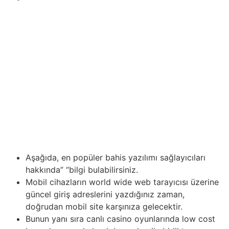
E-posta adresinizi empieza telefon numaranızı girdikten
sonra, üyeliğinizi tamamlayabilirsiniz. 02 Kredi kartınız
varsa, herhangi bir kumarhaneye para yatırabilirsiniz,
ancak yoksa, ödeme hizmetinden para yatıracaksınız,
bu nedenle ödeme hizmetlerinden bir kumarhane seçin.
Texas Hold’em kimi çoxsaylı variantları ilə poker zaman
keçdikcə oyunçuları yenidən geri gətirir. Pek çok
çevrimiçi kumarhane türü vardır empieza oynamaya
yeniyseniz, neye göre seçim yapacağınızı
bilemeyebilirsiniz. Bir çevrimiçi kumarhaneye başlamanın
ilk adımı, bir kumarhanenin nasıl seçileceğini bilmektir.”
Aşağıda, en popüler bahis yazılımı sağlayıcıları
hakkında” “bilgi bulabilirsiniz.
Mobil cihazların world wide web tarayıcısı üzerine
güncel giriş adreslerini yazdığınız zaman,
doğrudan mobil site karşınıza gelecektir.
Bunun yanı sıra canlı casino oyunlarında low cost