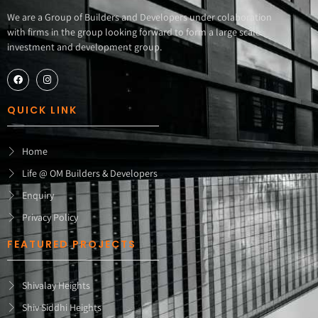
We are a Group of Builders and Developers under colaboration
with firms in the group looking forward to form a large scale
investment and development group.
QUICK LINK
Home
Life @ OM Builders & Developers
Enquiry
Privacy Policy
FEATURED PROJECTS
Shivalay Heights
Shiv Siddhi Heights