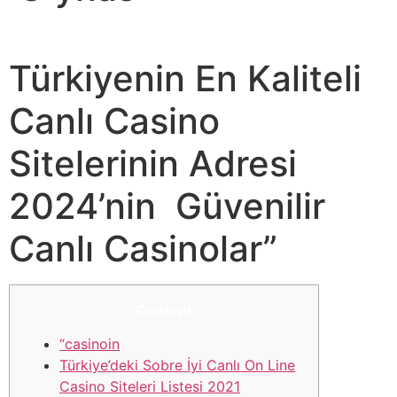
“mostbet Casino Uz Onlayn Kazino Oʻynash
Türkiyenin En Kaliteli
Canlı Casino
Sitelerinin Adresi
2024’nin ️ Güvenilir
Canlı Casinolar”
Content
“casinoin
Türkiye’deki Sobre İyi Canlı On Line
Casino Siteleri Listesi 2021