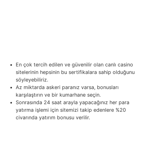
cep telefonu sprained ankle treatment de tablet ile
oynanabiliyor. Evolution stüdyolarında oynatılan bu canlı
oyunları mobil olarak sunan canlı gambling
establishment siteleri olarak Casino Metropol, Canlı
Maxi ve Bets10 ön plana çıkıyor. Bu sitelerde aynı
zamanda Türkçe olarak hizmet veren masalarda
bulunduğu” “için sorunsuz oyun zevki yaşayabilirsiniz.
En çok tercih edilen ve güvenilir olan canlı casino
sitelerinin hepsinin bu sertifikalara sahip olduğunu
söyleyebiliriz.
Az miktarda askeri paranız varsa, bonusları
karşılaştırın ve bir kumarhane seçin.
Sonrasında 24 saat arayla yapacağınız her para
yatırma işlemi için sitemizi takip edenlere %20
civarında yatırım bonusu verilir.
Sektörde hizmet veren tüm canlı on line casino siteleri,
kendine özel olarak bir mobil versiyon tasarlar. Bu
sayede tüm pampre telefonları ve tabletler üzerinden