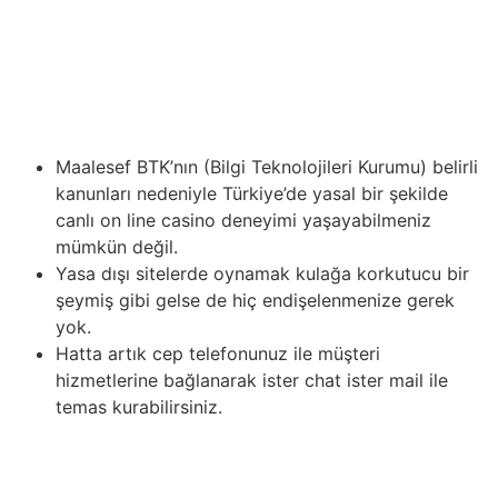
yapmak için bir Türk canlı gambling establishment sitesi
seçerken sadece lisanslara bakıp, bahis yapacağınız
siteye karar vermemelisiniz. Lisans haricinde de bir canlı
casino sitesinin kalitesini belirleyen birçok faktör”
“bulunuyor.
Maalesef BTK’nın (Bilgi Teknolojileri Kurumu) belirli
kanunları nedeniyle Türkiye’de yasal bir şekilde
canlı on line casino deneyimi yaşayabilmeniz
mümkün değil.
Yasa dışı sitelerde oynamak kulağa korkutucu bir
şeymiş gibi gelse de hiç endişelenmenize gerek
yok.
Hatta artık cep telefonunuz ile müşteri
hizmetlerine bağlanarak ister chat ister mail ile
temas kurabilirsiniz.
Canlı casino sistemleri, çeşitli bahis yazılımlarına sahiptir
ve bu bahis yazılımları aracılığıyla bütün işlemler
gerçekleştirir. Sistemin güncel ve sıkıntısız çalışmasını