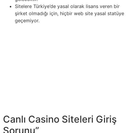
Sitelere Türkiye’de yasal olarak lisans veren bir
şirket olmadığı için, hiçbir web site yasal statüye
geçemiyor.
Hem gambling establishment oyunu heyecanı hem de iyi
zaman geçirme kolay kolay elde edilemeyecek bir haz
olacaktır. Canlı casino oynamanın typical bilgisayara
karşı oynanan oyunlara karşı bir çok avantajı
buulunuyor. Bahis odaklı olan bu sitelerin canlı casino
servisleri ve sanal bahis imkanları bulunuyor. İlk
üyeliklerde son derece avantajlı bahis yatırımları ile
yüksek oranlara empieza bonus bakiyelere sahip
olabilirsiniz. Sosyal casino oyunları sadece eğlence
amaçlıdır ve gerçek parayla oynanan kumar oyunlarında
gelecekte elde edilebilecek olası başarılar üzerinde
kesinlikle hiçbir etkisi yoktur.
Canlı Casino Siteleri Giriş
Sorunu”