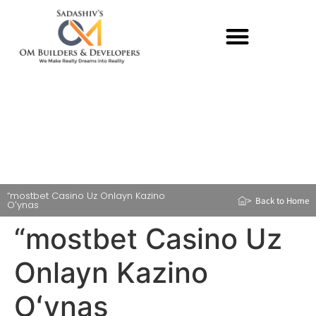
“mostbet Casino Uz Onlayn Kazino
> Back to Home
Oʻynas
“mostbet Casino Uz
Onlayn Kazino
Oʻynas