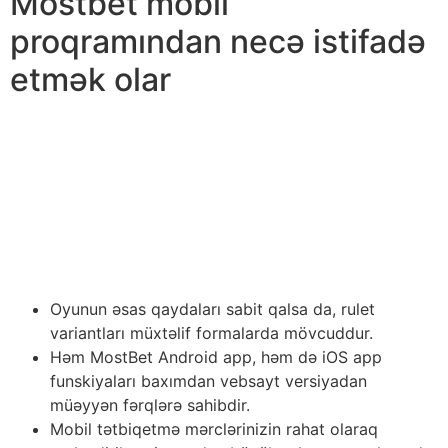
Mostbet mobil
proqramından necə istifadə
etmək olar
Bu, 2009-cu ildən Curacao lisenziyası ilə fəaliyyət
göstərən dünyanın ən məşhur şirkətlərindən biridir.
Qarşılaşmalara mostbet az mərc etmək üçün sizə
oyunçu hesabı lazımdır. İlk addım qeydiyyatdır, burada
əsas şəxsi məlumatları təqdim etməlisiniz. Hesabınızı
aktivləşdirmək cəmi bir neçə dəqiqə çəkir və sizə xoş
gəlmisiniz bonusundan yararlanmaq imkanı verir.
Oyunun əsas qaydaları sabit qalsa da, rulet
variantları müxtəlif formalarda mövcuddur.
Həm MostBet Android app, həm də iOS app
funskiyaları baxımdan vebsayt versiyadan
müəyyən fərqlərə sahibdir.
Mobil tətbiqetmə mərclərinizin rahat olaraq