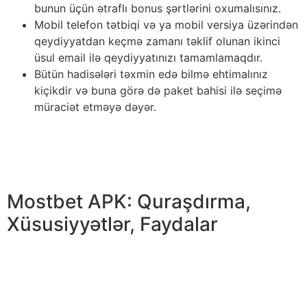
bunun üçün ətraflı bonus şərtlərini oxumalısınız.
Mobil telefon tətbiqi və ya mobil versiya üzərindən
qeydiyyatdan keçmə zamanı təklif olunan ikinci
üsul email ilə qeydiyyatınızı tamamlamaqdır.
Bütün hadisələri təxmin edə bilmə ehtimalınız
kiçikdir və buna görə də paket bahisi ilə seçimə
müraciət etməyə dəyər.
Mobil cihaz ən azı 512 MB RAM-a malik olmalıdır və
smartfon və ya planşetlə işləyən əməliyyat sistemi 4.0
və ya daha yüksək versiyada olmalıdır. Ən populyar
idman turnirləri səhifənin yuxarı hissəsində yerləşir.
Mostbet APK: Quraşdırma,
Xüsusiyyətlər, Faydalar
Eyni prinsip üzrə ən populyar iş hesab edilən digər
idman tədbirləri üçün bonuslar. Qeyd etmək lazımdır ki,
Mostbet bukmeker kontoru ekspress mərclərin
həvəskarlarını çox səxavətlə təbrik edir. Məsələn,