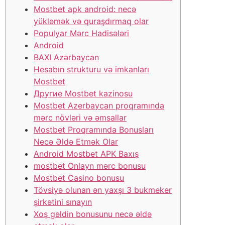
Mostbet apk android: necə
yükləmək və quraşdırmaq olar
Populyar Mərc Hadisələri
Android
BAXI Azərbaycan
Hesabın strukturu və imkanları
Mostbet
Другие Mostbet kazinosu
Mostbet Azerbaycan proqramında
mərc növləri və əmsallar
Mostbet Proqramında Bonusları
Necə Əldə Etmək Olar
Android Mostbet APK Baxış
mostbet Onlayn mərc bonusu
Mostbet Casino bonusu
Tövsiyə olunan ən yaxşı 3 bukmeker
şirkətini sınayın
Xoş gəldin bonusunu necə əldə