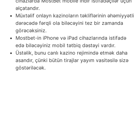
cihazlarda MostBet mobile indir istifadəçilər üçün
əlçatandır.
Müxtəlif onlayn kazinoların təkliflərinin əhəmiyyətli
dərəcədə fərqli ola biləcəyini tez bir zamanda
görəcəksiniz.
Mostbet-in iPhone və iPad cihazlarında istifadə
edə biləcəyiniz mobil tətbiq dəstəyi vardır.
Üstəlik, bunu canlı kazino rejimində etmək daha
asandır, çünki bütün tirajlar yayım vasitəsilə sizə
göstəriləcək.
Bonusdan istifadə edərək, oyun hesabınıza 300 manata
qədər pul qazana bilərsiniz. Bu pula xərclənən pulu
itirmək riski olmadan mərc oynamağı öyrənə
bilərsiniz.Artıq Asia Mostbet-ə mərc etmiş oyunçular
üçün etibarlıdır. Hər bir belə mərc üçün bukmekerlər xal
toplayırlar ki, onlar üçün Mostbet-də digər
promosyonlarda bonus və ya pulsuz fırlanmalar əldə
edə bilərsiniz. Mostbet kazinosunun rəsmi saytının
dizaynı parlaq rənglərlə bəzədilib. İdman, mədəni və