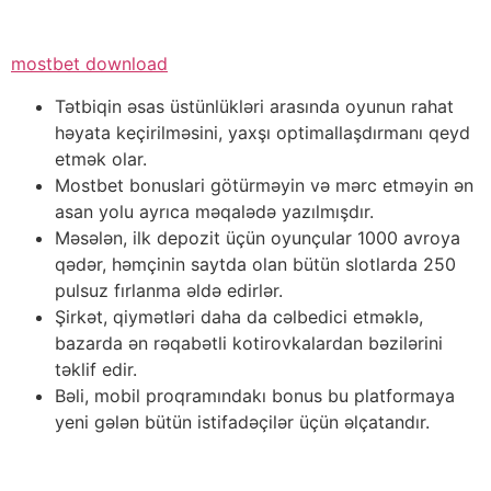
cihazlarda avtomatik rejim var – hər dəfə “Başlat”
düyməsini basmadan fırlanmaları həyata keçirə bilərsiniz
mostbet download
.
Tətbiqin əsas üstünlükləri arasında oyunun rahat
həyata keçirilməsini, yaxşı optimallaşdırmanı qeyd
etmək olar.
Mostbet bonuslari götürməyin və mərc etməyin ən
asan yolu ayrıca məqalədə yazılmışdır.
Məsələn, ilk depozit üçün oyunçular 1000 avroya
qədər, həmçinin saytda olan bütün slotlarda 250
pulsuz fırlanma əldə edirlər.
Şirkət, qiymətləri daha da cəlbedici etməklə,
bazarda ən rəqabətli kotirovkalardan bəzilərini
təklif edir.
Bəli, mobil proqramındakı bonus bu platformaya
yeni gələn bütün istifadəçilər üçün əlçatandır.
Daimi müştərilərin marağını qorumağa yönəlmiş bir çox
sərfəli promosyonlar var. Bonusları təkcə masaüstü