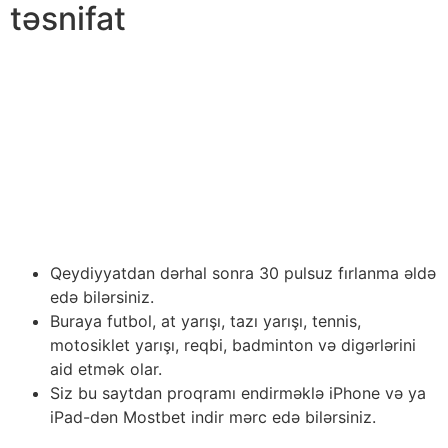
təsnifat
– Bu yeniləmələr mərc təklifləri, promosiya təklifləri və
çeşidli bonusları ehtiva edir. Əsasən, bu bildirişlər sizi
platforma ilə bağlı ən son xəbərlərdən xəbərdar edir ki,
bu da heç bir yeniliyi qaçırmamağınıza kömək edir. Bu
mərc kontorunun bütün detallı məlumatları komandamız
tərəfindən xüsusi ilə araşdırılıb. Üstəlik, məqaləmiz
başdan-sona tamamilə şəffaf və tərəfsiz məlumatlardan
– ibarətdir.
Qeydiyyatdan dərhal sonra 30 pulsuz fırlanma əldə
edə bilərsiniz.
Buraya futbol, at yarışı, tazı yarışı, tennis,
motosiklet yarışı, reqbi, badminton və digərlərini
aid etmək olar.
Siz bu saytdan proqramı endirməklə iPhone və ya
iPad-dən Mostbet indir mərc edə bilərsiniz.
Yəni itirilmiş və ya köhnə pasport göstərilə