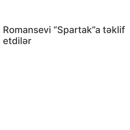
ictimai-siyasi həyatda baş verən hadisələrə mərclər
bukmeker kontorunun müştərilərinə göstərdiyi əsas
xidmətdir.
Romansevi “Spartak”a təklif
etdilər
Burada mərclər yerləşdirə, depozit və çıxarışlarınızı edə
bilərsiniz. Bukmeyker şirkəti Mostbet-in mobil tətbiqləri
vasitəsilə pul çıxarışlarınızı edə bilərsiniz. Sizin qarşınıza
bir sıra çıxarış ödəniş metodları təklif olunacaqdır.
Mobil proqramlar öz üstünlükləri və imkanlarına görə
populyarlaşıb. Siz cib telefonunuzda nəinki oxuya və ya
veb saytlara baxa, həm də tam əyləncəyə sahib ola
bilərsiniz. Məsələn, siz Mostbet indir dən oyun öncəsi və
ya canlı, tək və ya birləşdirilmiş təkliflər vasitəsilə
istənilən idman növünə mərc edə bilərsiniz. Android
cihazınızdan və ya masaüstünüzdən Mostbet.com