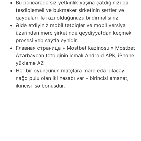
Bu pəncərədə siz yetkinlik yaşına çatdığınızı da
təsdiqləməli və bukmeker şirkətinin şərtlər və
qaydaları ilə razı olduğunuzu bildirməlisiniz.
Əldə etdiyiniz mobil tətbiqlər və mobil versiya
üzərindən mərc şirkətində qeydiyyatdan keçmək
prosesi veb saytla eynidir.
Главная страница » Mostbet kazinosu » Mostbet
Azərbaycan tətbiqinin icmalı Android APK, iPhone
yükləmə AZ
Hər bir oyunçunun matçlara mərc edə biləcəyi
nağd pulu olan iki hesabı var – birincisi əmanət,
ikincisi isə bonusdur.
Daha sonra sizin qarşınızda mərc şirkətində
qeydiyyatdan keçə biləcəyiniz dörd fərqli metod təklif
olunacaqdır. Qeydiyyat üçün təklif olunan bu üsullar
mobil telefon, SMS və sosial şəbəkələrlə qeydiyyatdan
keçməkdir. Mobil telefon nömrəsi ilə qeydiyyatdan
Mostbet app üzərindən qeydiyyatdan keçmək üçün sizə
bir neçə qısa məlumatlar lazım olacaqdır. Burada siz