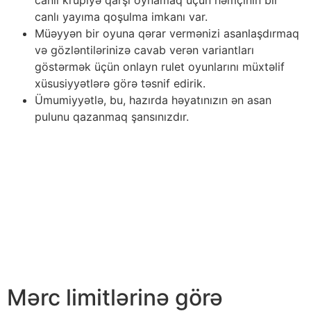
canlı krupiyə qarşı oynamaq üçün həmçinin bir
canlı yayıma qoşulma imkanı var.
Müəyyən bir oyuna qərar vermənizi asanlaşdırmaq
və gözləntilərinizə cavab verən variantları
göstərmək üçün onlayn rulet oyunlarını müxtəlif
xüsusiyyətlərə görə təsnif edirik.
Ümumiyyətlə, bu, hazırda həyatınızın ən asan
pulunu qazanmaq şansınızdır.
Bu metodlar arasında istədiyinizi seçib, məbləği daxil
edərək çıxarışlarınızı yerinə yetirə bilərsiniz. Bu
bukmeker kontoru ölkənizdən olan oyunçuları qəbul
etmir və ya hazırda mövcud deyil. Şəbəkədə bukmeker
kontorlarının böyük miqdarı, və əla reputasiyaya malik
etibarlı məkan həmişə müvəffəq olmur. Mostbet.az giriş
-İdman bahislərindən başqa, qumar əyləncələrinin geniş
çeşidini təklif etməyə hazır olan bukmeker bettorlarının
etibarını qazanmağa macal tapmışdı.
Mərc limitlərinə görə