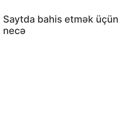
qaydalar, bahis növləri və qazanma ehtimalları eynidir.
Saytda bahis etmək üçün
necə
Mostbet bukmeyker şirkətində mobil cihazlarınızdan
istifadə edərək qeydiyyatdan rahatlıqla keçə və mərc
şirkətinin xidmətlərindən yararlana bilərsiniz. Mostbet
proqramını androidə yükləmə üçün digər bir üsulda onu
mərc şirkətinin saytından apk şəklində yükləyərək
quraşdırmağınızdır. Bu proqram indirdikten sonra,
Mostbet promo kod istifadə və böyük bir bonus almaq
imkanı var. Əldə etdiyiniz mobil tətbiqlər və mobil
versiya üzərindən mərc şirkətində qeydiyyatdan keçmək
prosesi veb saytla eynidir. Mostbet mobil tətbiqetmə
üzərindən giriş edərək əsas ekranda sağ üst küncdə yer
alan qeydiyyat düyməsini seçməlisiniz.