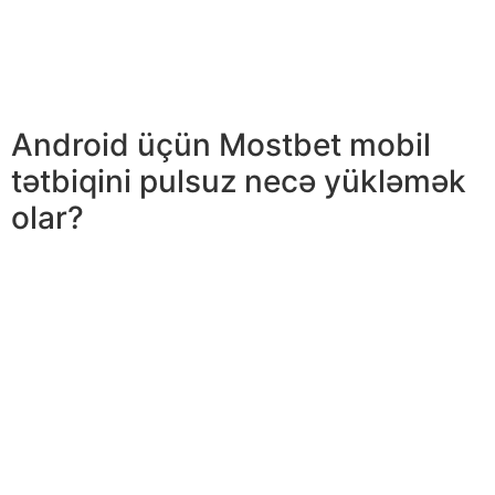
bilməz.Administrasiya istənilən vaxt sizinlə əlaqə
saxlaya və yoxlama üçün sənədlərin təqdim edilməsini
tələb edə bilər. Bu halda siz onların şəkillərini
administrasiyanın elektron ünvanına göndərməlisiniz.
Android üçün Mostbet mobil
tətbiqini pulsuz necə yükləmək
olar?
Mostbet həmçinin real vaxtda dəyişən əmsallarla canlı
bölməsində müxtəlif mərc seçimləri təklif edir. Tətbiqin
Android və İOS əməliyyat sistemli smartfonlara
mükəmməl uyğunlaşması sayəsində sitatlar avtomatik
olaraq yenilənir və heç vaxt dayanmır. Oyun zalında
axtarış çubuğu və slot maşınlarında əlavə seçimlər var.
Müştərilər oyunları sorğuya və portala əlavə olunma
tarixinə görə çeşidləyə bilərlər. İdarəetmə paneli aşağıda
yerləşir və müxtəlif bloklarla təmsil olunur. Bütün