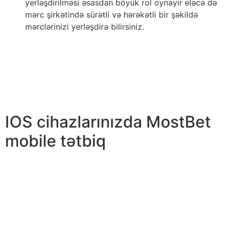
yerləşdirilməsi əsasdan böyük rol oynayır eləcə də
mərc şirkətində sürətli və hərəkətli bir şəkildə
mərclərinizi yerləşdirə bilirsiniz.
Hesabınızı artırmaq istəmirsinizsə, depozitsiz bonus
əldə edə bilərsiniz. Bunu etmək üçün qeydiyyatdan
keçdikdən sonra bir neçə dəqiqə gözləmək kifayətdir və
siz kazinoda 30 pulsuz fırlanmanın hesablanması barədə
bildiriş alacaqsınız. Onlar şəxsi hesabınızdakı müəyyən
edilmiş yuvalar arasında sürüşdürülməlidir.
IOS cihazlarınızda MostBet
mobile tətbiq
Mostbet Casino öz oyunçularına həmçinin maraqlı kart
oyunları təqdim edir. Əgər kart oyunları həvəskarısınızsa
o zaman bu oyunları mostbet affiliate oynamağı
seçməklə maraqlı anlar yaşaya bilərsiniz. Əgər elədirsə,
onda Mostbet Az lotereya bölməsi sizi mütləq valeh
edəcək. Rahat və aydın naviqasiya sizə lazım olan