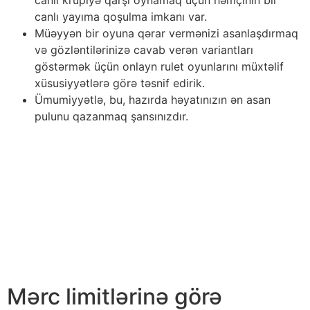
canlı krupiyə qarşı oynamaq üçün həmçinin bir
canlı yayıma qoşulma imkanı var.
Müəyyən bir oyuna qərar vermənizi asanlaşdırmaq
və gözləntilərinizə cavab verən variantları
göstərmək üçün onlayn rulet oyunlarını müxtəlif
xüsusiyyətlərə görə təsnif edirik.
Ümumiyyətlə, bu, hazırda həyatınızın ən asan
pulunu qazanmaq şansınızdır.
Bu metodlar arasında istədiyinizi seçib, məbləği daxil
edərək çıxarışlarınızı yerinə yetirə bilərsiniz. Bu
bukmeker kontoru ölkənizdən olan oyunçuları qəbul
etmir və ya hazırda mövcud deyil. Şəbəkədə bukmeker
kontorlarının böyük miqdarı, və əla reputasiyaya malik
etibarlı məkan həmişə müvəffəq olmur. Mostbet.az giriş
-İdman bahislərindən başqa, qumar əyləncələrinin geniş
çeşidini təklif etməyə hazır olan bukmeker bettorlarının
etibarını qazanmağa macal tapmışdı.
Mərc limitlərinə görə