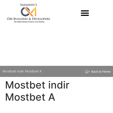
LIFE @ OM BUILDERS & DEVELOPERS
Mostbet indir Mostbet A
> Back to Home
Mostbet indir
Mostbet A
Mostbet indir Mostbet AZ