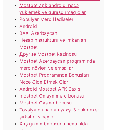
Mostbet apk android: necə
yükləmək və quraşdırmaq olar
Populyar Mərc Hadisələri
Android
BAXI Azərbaycan
Hesabın strukturu və imkanları
Mostbet
Другие Mostbet kazinosu
Mostbet Azerbaycan proqramında
mərc növləri və əmsallar
Mostbet Proqramında Bonusları
Necə Əldə Etmək Olar
Android Mostbet APK Baxış
mostbet Onlayn mərc bonusu
Mostbet Casino bonusu
Tövsiyə olunan ən yaxşı 3 bukmeker
şirkətini sınayın
Xoş gəldin bonusunu necə əldə