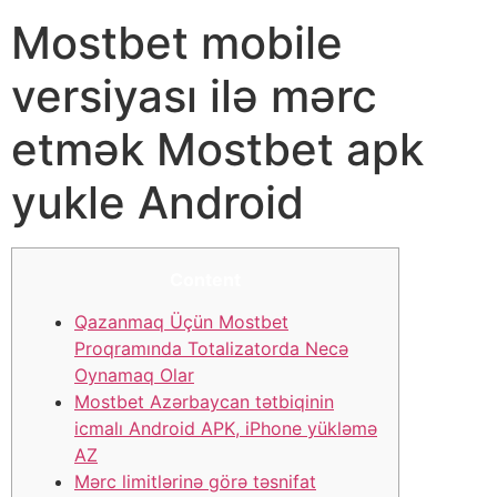
Mostbet mobile
versiyası ilə mərc
etmək Mostbet apk
yukle Android
Content
Qazanmaq Üçün Mostbet
Proqramında Totalizatorda Necə
Oynamaq Olar
Mostbet Azərbaycan tətbiqinin
icmalı Android APK, iPhone yükləmə
AZ
Mərc limitlərinə görə təsnifat