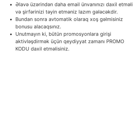
Əlavə üzərindən daha email ünvanınızı daxil etməli
və şirfərinizi təyin etməniz lazım gələcəkdir.
Bundan sonra avtomatik olaraq xoş gəlmisiniz
bonusu alacaqsınız.
Unutmayın ki, bütün promosyonlara girişi
aktivləşdirmək üçün qeydiyyat zamanı PROMO
KODU daxil etməlisiniz.
Proqramın cari və rəsmi versiyasını yüklədiyinizə əmin
olmaq istəyirsinizsə, Mostbet-in rəsmi saytından
keçiddən istifadə edərək AppStore-a daxil ola bilərsiniz.
Hətta aşağı sürətli İnternet bağlantısı tətbiqin
keyfiyyətinə və işinə təsir etməyəcək. Yalnız ən yaxşı
bukmeker kontorları istifadəçilərə təkcə idman
mərclərini deyil, həm də lotereya təklif edir. Totalizator
analitik təfəkkürünüzü sınamaq, bəxtinizi sınamaq və
minimum mərclərdə oynayaraq cekpotu vurmağa
çalışmaq üçün əla fürsətdir. Növbəti sessiyanı
qaçırmamaq və böyük uduş əldə etmək üçün siz
Mostbet yükle telefonunuza endirə və həmişə oyunda