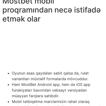
Mostbet mobil
proqramından necə istifadə
etmək olar
Bu, 2009-cu ildən Curacao lisenziyası ilə fəaliyyət
göstərən dünyanın ən məşhur şirkətlərindən biridir.
Qarşılaşmalara mostbet az mərc etmək üçün sizə
oyunçu hesabı lazımdır. İlk addım qeydiyyatdır, burada
əsas şəxsi məlumatları təqdim etməlisiniz. Hesabınızı
aktivləşdirmək cəmi bir neçə dəqiqə çəkir və sizə xoş
gəlmisiniz bonusundan yararlanmaq imkanı verir.
Oyunun əsas qaydaları sabit qalsa da, rulet
variantları müxtəlif formalarda mövcuddur.
Həm MostBet Android app, həm də iOS app
funskiyaları baxımdan vebsayt versiyadan
müəyyən fərqlərə sahibdir.
Mobil tətbiqetmə mərclərinizin rahat olaraq