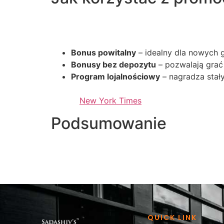
Kasyno Vox oferuje wiele promocji i bonusów
wykorzystywać je w odpowiednich momentac
Bonus powitalny
– idealny dla nowych g
Bonusy bez depozytu
– pozwalają grać
Program lojalnościowy
– nagradza stały
Regularnie sprawdzaj dostępne promocje, ab
stronie
New York Times
.
Podsumowanie
Gra na prawdziwe pieniądze w kasynie Vox mo
zarządzaniu emocjami możesz zwiększyć swoj
dodatkowe możliwości. Po więcej informacji
QUICK LINK