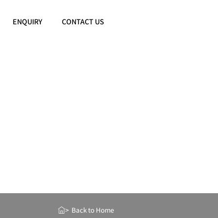
ENQUIRY
CONTACT US
> Back to Home