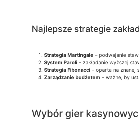
Użytkownicy mogą korzystać z różnorodnych gi
przejrzystym zasadom gry i zabezpieczeniom, 
różnych urządzeniach mobilnych, co daje moż
Najlepsze strategie zakł
Kluczem do sukcesu w kasynach online jest d
Strategia Martingale
– podwajanie stawk
System Paroli
– zakładanie wyższej sta
Strategia Fibonacci
– oparta na znanej 
Zarządzanie budżetem
– ważne, by usta
Wybór odpowiedniej strategii może znacząco
dostosować swoje podejście do aktualnej sytu
warunków gry.
Wybór gier kasynowyc
W kasynie Vox dostępnych jest wiele gier, c
gry, które oferują szansę na wygrane prawdz