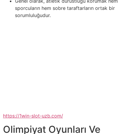
Genel olarak, atletik dürüstlüğü korumak hem
sporcuların hem sobre taraftarların ortak bir
sorumluluğudur.
Başarının genellikle sahada hızlı hareket etme empieza”
“oyun boyunca enerjiyi koruma becerisiyle belirlendiği
bir spor olan basketbolda fiziksel dayanıklılık empieza
hız çok önemlidir. Bu makale, basketbolcuların
dayanıklılık ve hıza odaklanarak fiziksel kondisyonlarını
geliştirmelerine yardımcı… Futbol, tarih boyunca sürekli
olarak evrilmiş ve her dönemin teknolojik yeniliklerinden
etkilenmiştir. Modern teknoloji, oyunun the girl yönünü
dönüştürmüş, sahada olan bitenlerin daha derinlemesine
anlaşılmasına olanak tanımıştır. Kumarhaneler, ışıkları ve
sesleriyle insanları cezbeden büyüleyici mekânlardır.
Profesyonel kumar oyuncuları, strateji ve beceri ile
kazançlarını artırır ve kayıplarını minimize ederler
https://1win-slot-uzb.com/
.
Olimpiyat Oyunları Ve