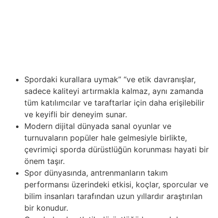
alandaki son yenilikler neticesinde, profesyonel
sporcular artık performanslarını ve iyileşmelerini önemli
ölçüde artıran daha gelişmiş empieza bilimsel olarak…
Basketbol sadece bir beceri ve yetenek oyunu değil,
aynı zamanda taktik ve stratejilerin başarıya ulaşmada
kilit rol oynadığı bir arenadır.
Spordaki kurallara uymak” “ve etik davranışlar,
sadece kaliteyi artırmakla kalmaz, aynı zamanda
tüm katılımcılar ve taraftarlar için daha erişilebilir
ve keyifli bir deneyim sunar.
Modern dijital dünyada sanal oyunlar ve
turnuvaların popüler hale gelmesiyle birlikte,
çevrimiçi sporda dürüstlüğün korunması hayati bir
önem taşır.
Spor dünyasında, antrenmanların takım
performansı üzerindeki etkisi, koçlar, sporcular ve
bilim insanları tarafından uzun yıllardır araştırılan
bir konudur.