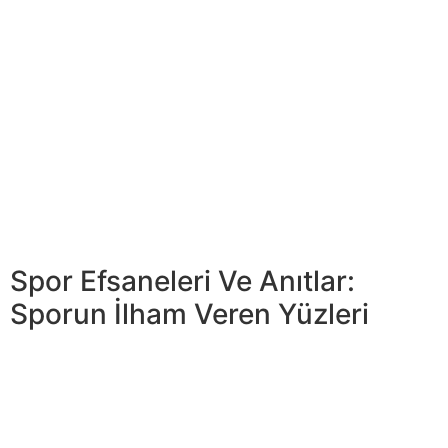
Hilelerle mücadele etmek empieza çevrimiçi oyunlarda
dürüstlüğü korumak, organizatörlerden, geliştiricilerden
ve sporculardan ortak bir çaba gerektirir. Ancak sadece
bu şekilde uzun vadeli adil bir oyun sağlamak ve sporun
değerlerini dijital dünyada sürdürmek mümkün olacaktır.
Spor dünyasında bütünlüğün ve atletik dürüstlüğün
sağlanması kritik bir öneme sahiptir. Bu, sadece
rekabetin ruhunu canlı tutmakla kalmaz, aynı zamanda
spor müsabakasının içinde adalet ve dürüstlüğün
korunmasını sağlar.
Spor Efsaneleri Ve Anıtlar:
Sporun İlham Veren Yüzleri
Makalemiz, okuyuculara spor dünyasından faydalı
dersler ve ilham verici örnekler sunmak… Son yıllarda
spor takımları dünyasında etkili yönetimin önemi önemli
ölçüde artmıştır. Bu alandaki başarı sadece sportif