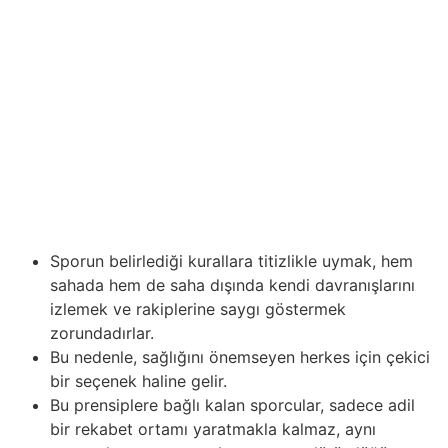
başarıları değil, aynı zamanda bir kulübün mali sağlığını,
itibarını ve genel gelişimini de belirlemektedir. Dinamik
dünya spor bahisleri, her önemli olay büyük ölçüde
değiştirmek için yeteneğine sahiptir pazar eğilimleri,
türk futbolu ile öne çıkmaktadır eşsiz ve heyecan. 1win
ile Türkiye’de en kaliteli bahis deneyimini keşfedin,
analizi, anahtar oyunları… Kumar söz konusu olduğunda,
başarının genellikle sadece şansla değil, aynı zamanda
bilgi derinliği ve stratejik düşünceyle de belirlendiğini
anlamak önemlidir.
Sporun belirlediği kurallara titizlikle uymak, hem
sahada hem de saha dışında kendi davranışlarını
izlemek ve rakiplerine saygı göstermek
zorundadırlar.
Bu nedenle, sağlığını önemseyen herkes için çekici
bir seçenek haline gelir.
Bu prensiplere bağlı kalan sporcular, sadece adil
bir rekabet ortamı yaratmakla kalmaz, aynı