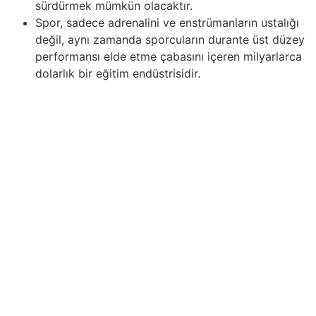
sürdürmek mümkün olacaktır.
Spor, sadece adrenalini ve enstrümanların ustalığı
değil, aynı zamanda sporcuların durante üst düzey
performansı elde etme çabasını içeren milyarlarca
dolarlık bir eğitim endüstrisidir.
Tenis oynamak, kalp ve damar sağlığı üzerinde olumlu
etkilere sahiptir ve kalp ile damarlarınıza fayda sağlar.
Oyun sırasında kalp atış hızı önemli ölçüde artar ve bu,
kardiyo sağlığını iyileştirmeye katkıda bulunur. Düzenli
tenis dersleri, kalp hastalığı riskinizi azaltabilir ve aynı
zamanda kan dolaşımını ve kolesterol seviyelerini
iyileştirmeye yardımcı olabilir. Tenisin kalbe fayda
sağlayan sobre önemli yönlerinden biri, bu önemli
organdaki kasları güçlendirebilme yeteneğidir. Ayrıca,
tenis dersleri hipertansiyonun önlenmesi empieza
kontrol altına alınmasına yardımcı olabilecek kalp
kaslarını güçlendirmeye ve kan basıncını düşürmeye
yardımcı olur. Bu nedenle kalp sağlığınıza dikkat
ediyorsanız, ping-pong oynamak bu hedefe ulaşmanıza