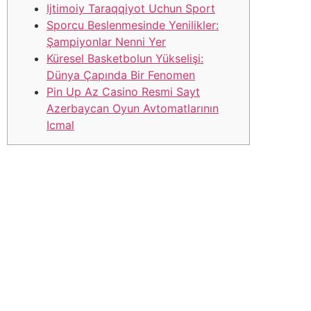
Ijtimoiy Taraqqiyot Uchun Sport
Sporcu Beslenmesinde Yenilikler:
Şampiyonlar Nenni Yer
Küresel Basketbolun Yükselişi:
Dünya Çapında Bir Fenomen
Pin Up Az Casino Resmi Sayt
Azerbaycan Oyun Avtomatlarının
Icmal
Bu makalede, sporun geleceğini etkileyecek ana
eğilimlere odaklanarak, bu değişimlerin sporculardan
izleyicilere kadar tüm paydaşlar… Son birkaç yıldır
futbol dünyası, oyunun temel kurallarına ilişkin dramatik
değişiklikler yaşıyor. Oyunun temposunu ve adilliğini
artırmayı amaçlayan bu yenilikler, hem uzmanlar hem de
futbolseverler arasında yoğun tartışmalara konu oldu.
Spor beslenmesi, hangi spor dalında olursa olsun en
yüksek performansta çok önemli bir catalogo oynar. Bu