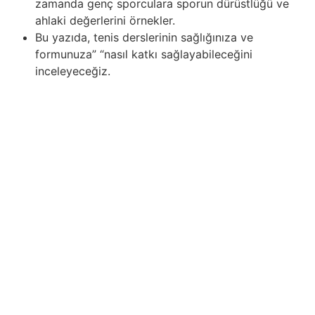
zamanda genç sporculara sporun dürüstlüğü ve
ahlaki değerlerini örnekler.
Bu yazıda, tenis derslerinin sağlığınıza ve
formunuza” “nasıl katkı sağlayabileceğini
inceleyeceğiz.
Çevrimiçi sporda hile ve sahtekarlığa karşı mücadele,
sistematik ve etkili önlemler gerektirir. Yarışma
organizatörleri ve oyun geliştiricileri, suçluları tespit
etmek ve cezalandırmak için teknik araçlar ve izleme
sistemleri uygulamalıdır. Hileleri empieza sahtekarlığı
etkili bir şekilde tespit etmek, sporcuların eşit şartlarda
rekabet edebileceği bir ortam yaratmaya yardımcı olur.
Ayrıca, oyuncular ve sporcular arasında spor etiği
hakkında farkındalık yaratmak, onları hileleri ve diğer
sahtekarlık yöntemlerini kullanmaktan vazgeçirmek
açısından önemlidir. Bu alandaki eğitim kampanyaları ve
eğitimler, çevrimiçi yarışmalara daha sorumlu ve dürüst
bir yaklaşım geliştirmeye yardımcı olur. Sonuç olarak,
dijital çağda çevrimiçi spor etiği daha da önemli hale