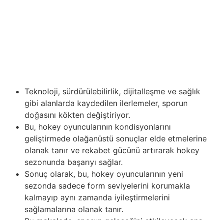
oyun empieza rekabetin öncelikli olduğu bir atmosferin
oluşturulmasına yardımcı olur. Ayrıca, taraftarlar yüksek
spor ahlakı standartlarını sergileyen sporcuları ve
takımları aktif olarak destekleyebilir ve teşvik edebilirler.
Onların alkışları empieza desteği, rakiplerine karşı dürüst
ve saygılı olan sporcuların hak ettikleri takdiri
kazandıklarının bir göstergesi olacaktır.
Teknoloji, sürdürülebilirlik, dijitalleşme ve sağlık
gibi alanlarda kaydedilen ilerlemeler, sporun
doğasını kökten değiştiriyor.
Bu, hokey oyuncularının kondisyonlarını
geliştirmede olağanüstü sonuçlar elde etmelerine
olanak tanır ve rekabet gücünü artırarak hokey
sezonunda başarıyı sağlar.
Sonuç olarak, bu, hokey oyuncularının yeni
sezonda sadece form seviyelerini korumakla
kalmayıp aynı zamanda iyileştirmelerini
sağlamalarına olanak tanır.