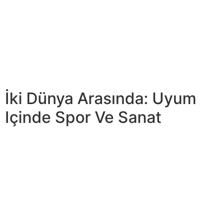
değiştiriyor ve yerleşik antrenman metodolojilerini altüst
ediyor. On yıllar önce başlayan bu süreç, dijital
inovasyonun hızlı gelişimi sayesinde artık yeni zirvelere
ulaşıyor. Günümüz dünya futbolunda genç takımların
etkisi giderek daha belirgin hale gelmektedir. Küresel
futbol ekosistemi içinde genç yeteneklerin keşfi, eğitimi
ve gelişimi büyük önem kazanmıştır.
İki Dünya Arasında: Uyum
Içinde Spor Ve Sanat
Bu prensiplere bağlı kalan sporcular, sadece adil bir
rekabet ortamı yaratmakla kalmaz, aynı zamanda genç
sporculara sporun dürüstlüğü ve ahlaki değerlerini
örnekler. Ancak, taraftarların davranışlarını da kontrol
etmeleri ve takımlarını rakiplere saygılı bir şekilde
desteklemeleri gerekmektedir. Rakip takımlara karşı
saldırgan veya sportmenlik dışı tavırların dışlanması, adil