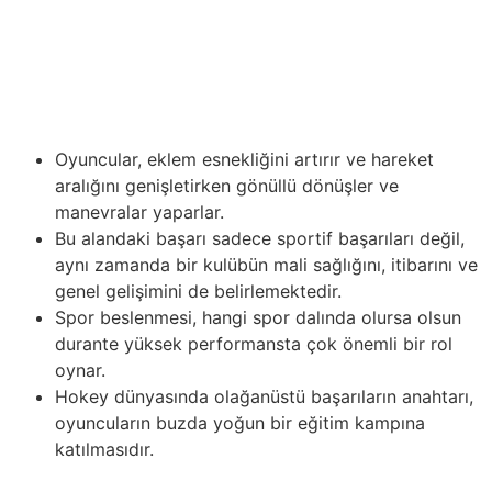
taraftarlar için daha erişilebilir ve keyifli bir deneyim
sunar. Spor etiği, büyük sporun temelini oluşturur
empieza buna bağlı kalmak, spor tarihinde iz bırakan
gerçek spor kahramanlarının yaratılmasına katkıda
bulunur.
Oyuncular, eklem esnekliğini artırır ve hareket
aralığını genişletirken gönüllü dönüşler ve
manevralar yaparlar.
Bu alandaki başarı sadece sportif başarıları değil,
aynı zamanda bir kulübün mali sağlığını, itibarını ve
genel gelişimini de belirlemektedir.
Spor beslenmesi, hangi spor dalında olursa olsun
durante yüksek performansta çok önemli bir rol
oynar.
Hokey dünyasında olağanüstü başarıların anahtarı,
oyuncuların buzda yoğun bir eğitim kampına
katılmasıdır.
Teknoloji, modern sporun çehresini istikrarlı bir şekilde