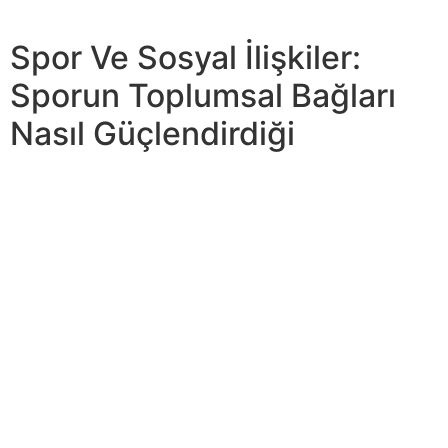
gelmektedir.
Spor Ve Sosyal İlişkiler:
Sporun Toplumsal Bağları
Nasıl Güçlendirdiği
Bu çalışmanın amacı, antrenman süreçlerinin bir sezon
boyunca takımların performans sonuçlarına olan etkisini
nicel verilere dayalı… Fitness dünyası, teknolojik
yeniliklerin hızla ilerlemesiyle köklü bir değişim geçiriyor.
Teknoloji, sadece antrenmanları daha verimli hale
getirmekle kalmıyor, aynı zamanda kişisel hedeflere
ulaşmayı weil daha erişilebilir kılıyor. Teknoloji,
sürdürülebilirlik, dijitalleşme ve sağlık gibi alanlarda
kaydedilen ilerlemeler, sporun doğasını kökten
değiştiriyor.
Ayrıca, tenis oynamak, ekstra kalorileri yakmak ve