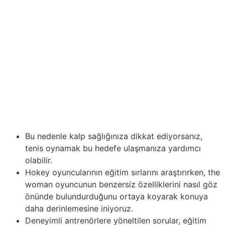
kardiyovasküler sistemini güçlendirerek daha sağlıklı”
“empieza enerjik bir yaşam sürdürebilirsiniz. Tenis
oynamak, oyunculara hem büyüleyici hem de kid derece
zorlayıcı bir fiziksel aktivite sunar. Ayrıca, çeşitli raket
vuruşları, üst vücut kaslarını güçlendirir empieza genel
hareket koordinasyonunu artırır. Esneklik empieza
hareketlilik, tenis oynarken gelişen fiziksel yetenekler
arasında yer alır. Oyuncular, eklem esnekliğini artırır ve
hareket aralığını genişletirken gönüllü dönüşler ve
manevralar yaparlar.
Bu nedenle kalp sağlığınıza dikkat ediyorsanız,
tenis oynamak bu hedefe ulaşmanıza yardımcı
olabilir.
Hokey oyuncularının eğitim sırlarını araştırırken, the
woman oyuncunun benzersiz özelliklerini nasıl göz
önünde bulundurduğunu ortaya koyarak konuya
daha derinlemesine iniyoruz.
Deneyimli antrenörlere yöneltilen sorular, eğitim