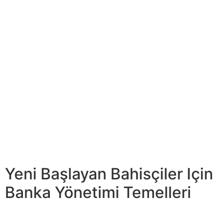
Ulusal Basketbol Birliği (NBA) takımları, her biri etkileyici
sonuçlara katkıda bulunan farklı strateji empieza…
Ancak, her hidup sporda olduğu gibi basketbolda da
sakatlanma riski vardır. Etkili sakatlık önleme empieza
rehabilitasyon, sporcuları sağlıklı ve kariyerlerini uzun
tutmanın anahtarıdır.
Buz patenleri üzerinde hakimiyet, hokey sezonunda
başarılı bir performansın kilit faktörü haline gelir. Fiziksel
bir antrenörle yapılan röportajlar, kuvvet antrenmanının
buz performansını nasıl artırabileceğini derinlemesine
ele alıyor. Kuvvet antrenmanı, hazırlık sürecine entegre
edildiğinde, hokey oyuncularının fiziksel gücünü etkili bir
şekilde oluşturmalarına yardımcı olur.
Yeni Başlayan Bahisçiler Için
Banka Yönetimi Temelleri
Aktif bir yaşamın tadını çıkarmanın yanı sıra,