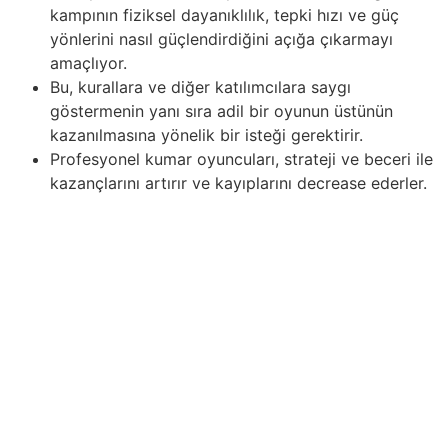
kampının fiziksel dayanıklılık, tepki hızı ve güç
yönlerini nasıl güçlendirdiğini açığa çıkarmayı
amaçlıyor.
Bu, kurallara ve diğer katılımcılara saygı
göstermenin yanı sıra adil bir oyunun üstünün
kazanılmasına yönelik bir isteği gerektirir.
Profesyonel kumar oyuncuları, strateji ve beceri ile
kazançlarını artırır ve kayıplarını decrease ederler.
Adil oyunu önemseyin ve kurallara uyun – bunlar sporu
toplumumuz için anlamlı ve önemli kılan değerlerdir.
Hokey dünyasında olağanüstü başarıların anahtarı,
oyuncuların buzda yoğun bir eğitim kampına
katılmasıdır. Biz de bu eğitim sürecinin derinlemesine
analizini yaparak, fiziksel uygunluğun temel unsurlarını
keşfetmeye çalıştık. Deneyimli antrenörlere yöneltilen
sorular, eğitim kampının fiziksel dayanıklılık, tepki hızı
empieza güç yönlerini nasıl güçlendirdiğini açığa
çıkarmayı amaçlıyor. Eğitim kampı, fiziksel değil aynı
zamanda taktik becerilerin de temelini oluşturarak basit