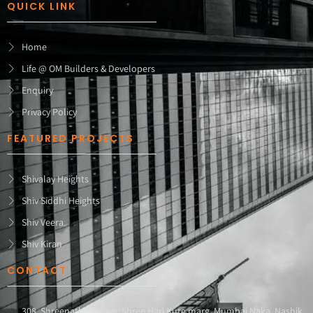
QUICK LINK
Home
Life @ OM Builders & Developers
Enquiry
Privacy Policy
FEATURED PROJECTS
Shivalay Heights
Shiv Siddhi Heights
Shiv Veera
Shiv Kiran
CONTACT
308, Shreenath Enclave, Shree Hari Kute marg, Mumbai Naka, Nashik