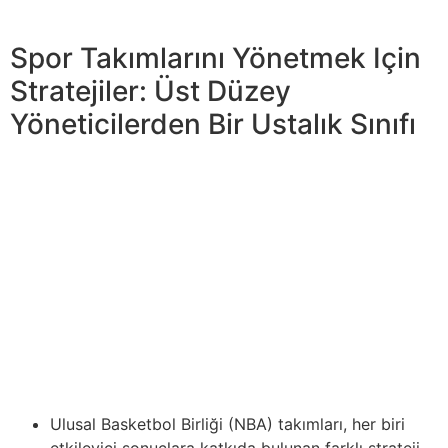
yardımcı olabilir.
Spor Takımlarını Yönetmek Için
Stratejiler: Üst Düzey
Yöneticilerden Bir Ustalık Sınıfı
Aynı zamanda, dayanıklılığı ve tepki hızını artırmayı
hedefleyen yenilikçi eğitim yöntemlerine de
odaklanılmaktadır. Bu, hokey oyuncularının
kondisyonlarını geliştirmede olağanüstü sonuçlar elde
etmelerine olanak tanır ve rekabet gücünü artırarak
hokey sezonunda başarıyı sağlar. Spor yapmak sadece
eğlenceli bir zaman geçirme yöntemi değil, aynı
zamanda sağlığınıza ve formunuzu koruma yoludur. Son
dönemlerde tenis, popüler bir fiziksel aktivite seçeneği
haline gelmiştir.
Ulusal Basketbol Birliği (NBA) takımları, her biri
etkileyici sonuçlara katkıda bulunan farklı strateji