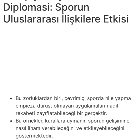
Diplomasi: Sporun
Uluslararası İlişkilere Etkisi
Genel olarak, atletik dürüstlüğü korumak sprained ankle
treatment sporcuların hem sobre taraftarların ortak bir
sorumluluğudur. Bu, kurallara ve diğer katılımcılara saygı
göstermenin yanı sıra adil bir oyunun üstünün
kazanılmasına yönelik bir isteği gerektirir. Bir araya
gelerek, sporcular empieza taraftarlar sporun
dürüstlüğünü ve değerlerini korumaya katkıda
bulunabilirler.
Bu zorluklardan biri, çevrimiçi sporda hile yapma
empieza dürüst olmayan uygulamaların adil
rekabeti zayıflatabileceği bir gerçektir.
Bu örnekler, kurallara uymanın sporun gelişimine
nasıl ilham verebileceğini ve etkileyebileceğini
göstermektedir.