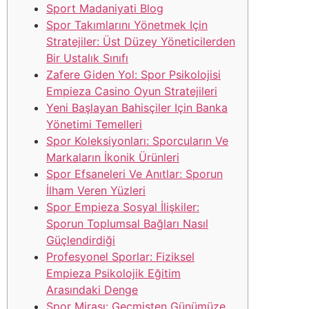
Sport Madaniyati Blog
Spor Takımlarını Yönetmek Için
Stratejiler: Üst Düzey Yöneticilerden
Bir Ustalık Sınıfı
Zafere Giden Yol: Spor Psikolojisi
Empieza Casino Oyun Stratejileri
Yeni Başlayan Bahisçiler Için Banka
Yönetimi Temelleri
Spor Koleksiyonları: Sporcuların Ve
Markaların İkonik Ürünleri
Spor Efsaneleri Ve Anıtlar: Sporun
İlham Veren Yüzleri
Spor Empieza Sosyal İlişkiler:
Sporun Toplumsal Bağları Nasıl
Güçlendirdiği
Profesyonel Sporlar: Fiziksel
Empieza Psikolojik Eğitim
Arasındaki Denge
Spor Mirası: Geçmişten Günümüze