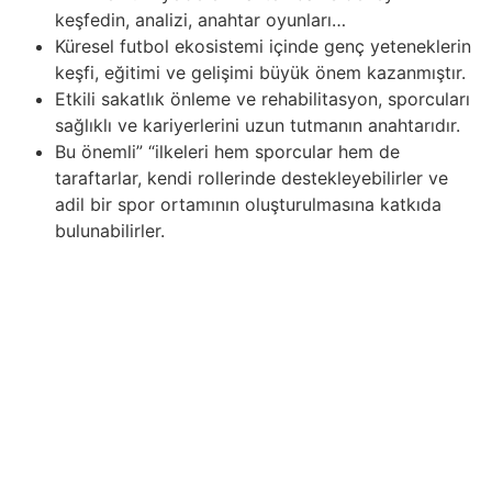
keşfedin, analizi, anahtar oyunları…
Küresel futbol ekosistemi içinde genç yeteneklerin
keşfi, eğitimi ve gelişimi büyük önem kazanmıştır.
Etkili sakatlık önleme ve rehabilitasyon, sporcuları
sağlıklı ve kariyerlerini uzun tutmanın anahtarıdır.
Bu önemli” “ilkeleri hem sporcular hem de
taraftarlar, kendi rollerinde destekleyebilirler ve
adil bir spor ortamının oluşturulmasına katkıda
bulunabilirler.
“Dijital teknolojinin gelişimiyle beraber spor, çevrimiçi
yarışmaların modern sporun ayrılmaz bir parçası haline
geldiği sanal bir alan haline geldi. Ancak bu en yeni
fırsatlarla spor etiği alanında yeni zorluklar ortaya çıktı
empieza dürüstlük ile adil oyunun sınırları test edildi. Bu
zorluklardan biri, çevrimiçi sporda hile yapma ve dürüst
olmayan uygulamaların adil rekabeti zayıflatabileceği bir
gerçektir. Modern dijital dünyada sanal oyunlar ve
turnuvaların popüler hale gelmesiyle birlikte, çevrimiçi