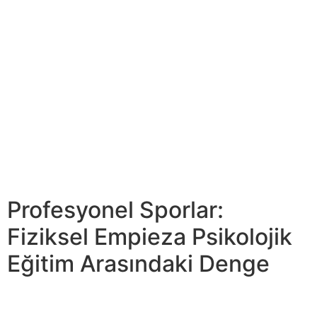
sağlıklı bir kiloyu korumak için harika bir yöntemdir. Bir
saatlik aktif tenis oyununun ortalama olarak 500 ila 600
kalori yakabileceği hesaplanmıştır. Bu nedenle tenis,
sadece fiziksel zindelik sağlamakla kalmaz, aynı
zamanda kilo kontrolüne önem verenler için sobre
mükemmel bir seçenektir. Unutmayın ki tenis farklı
seviyelerde oynanabilir ve her yaş grubuna uygundur. Bu
nedenle, sağlığını önemseyen herkes için çekici bir
seçenek haline gelir. Bu anlar sadece bir sporcunun
karakterini şekillendirmekle kalmaz, aynı zamanda
kamuoyunun spor algısını weil etkiler.
Profesyonel Sporlar:
Fiziksel Empieza Psikolojik
Eğitim Arasındaki Denge
Bu yazıda, tenis derslerinin sağlığınıza ve formunuza”
“nasıl katkı sağlayabileceğini inceleyeceğiz. Hokey