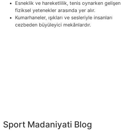
Esneklik ve hareketlilik, tenis oynarken gelişen
fiziksel yetenekler arasında yer alır.
Kumarhaneler, ışıkları ve sesleriyle insanları
cezbeden büyüleyici mekânlardır.
Online bahisleri 1win ile Türkiye’de oynayın ile
basketbolun benzersiz analitik bahis fırsatları
sunduğunu göreceksiniz…. Basketbolda” “şut atmak,
isabet, güç ve koordinasyon gerektiren temel
becerilerden biridir. Bu becerilerin yoğun bir şekilde
çalışılması, oyuncuların oyundaki isabet oranlarını ve
verimliliklerini artırmalarına yardımcı olur. Bu makale,
basketbolda şut becerilerini geliştirmek için
kullanılabilecek… Spor dünyasında, antrenmanların takım
performansı üzerindeki etkisi, koçlar, sporcular empieza
bilim insanları tarafından uzun yıllardır araştırılan bir
konudur.
Sport Madaniyati Blog