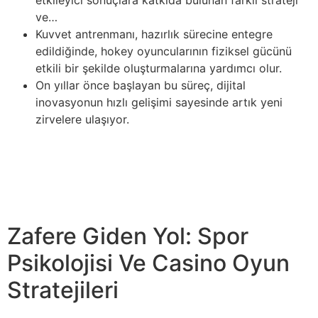
ve…
Kuvvet antrenmanı, hazırlık sürecine entegre
edildiğinde, hokey oyuncularının fiziksel gücünü
etkili bir şekilde oluşturmalarına yardımcı olur.
On yıllar önce başlayan bu süreç, dijital
inovasyonun hızlı gelişimi sayesinde artık yeni
zirvelere ulaşıyor.
Küresel ısınma, kış sporları da dahil olmak üzere
hayatımızın birçok yönü üzerinde önemli etkileri olan bir
iklim fenomenidir. Ortalama küresel sıcaklıklar arttıkça,
geleneksel olarak karla kaplı birçok bölge kar yağışında
azalma ile karşı karşıya…”
Zafere Giden Yol: Spor
Psikolojisi Ve Casino Oyun
Stratejileri