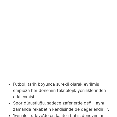
oyuncularının eğitim sırlarını araştırırken, the woman
oyuncunun benzersiz özelliklerini nasıl göz önünde
bulundurduğunu ortaya koyarak konuya daha
derinlemesine iniyoruz. İnceleme, eğitimi
kişiselleştirmenin hokey oyuncularının olağanüstü
sonuçlar elde etmelerinde kilit bir faktör olduğunu
vurgular. Hokey oyuncularının oyun formlarını koruma
empieza geliştirme yöntemleri, antrenman yaklaşımlarını
her sporcunun özel ihtiyaçlarına göre uyarlamayı içerir.
Ayrıca, oyuncuların fiziksel durumu, geçmiş performans
analizleri gibi faktörler, kişiselleştirilmiş antrenman
programlarının stratejik temellerini oluşturur.
Futbol, tarih boyunca sürekli olarak evrilmiş
empieza her dönemin teknolojik yeniliklerinden
etkilenmiştir.
Spor dürüstlüğü, sadece zaferlerde değil, aynı
zamanda rekabetin kendisinde de değerlendirilir.
1win ile Türkiye’de en kaliteli bahis deneyimini