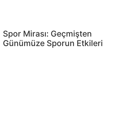
sporda dürüstlüğün korunması hayati bir önem taşır.
Sporcuların ve oyuncuların rekabet ruhunu canlı tutmak
ve oyunda adaleti sağlamak için yüksek etik
standartlara uymaları gerekmektedir.
Spor Mirası: Geçmişten
Günümüze Sporun Etkileri
Spor etiğinin önemini daha iyi anlamak için, sporcuların
ve takımların yüksek adil oyun standartlarını sergilediği
birkaç ünlü vakaya göz atalım. Bu örnekler, kurallara
uymanın sporun gelişimine nasıl ilham verebileceğini ve
etkileyebileceğini göstermektedir. Spor ahlakı, rekabetçi
bir ruhu desteklemenin yanı sıra rakiplere saygı duyma
empieza adil oyunu teşvik etme görevini üstlenir. Spor
dürüstlüğü, sadece zaferlerde değil, aynı zamanda
rekabetin kendisinde de değerlendirilir. Spordaki
kurallara uymak” “ve etik davranışlar, sadece kaliteyi
artırmakla kalmaz, aynı zamanda tüm katılımcılar ve