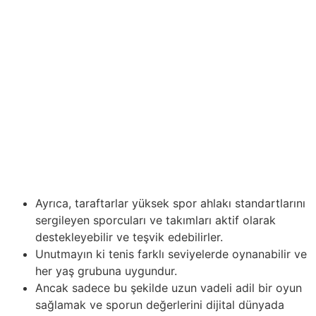
Sonuç olarak, bu, hokey oyuncularının yeni sezonda
sadece form seviyelerini korumakla kalmayıp aynı
zamanda iyileştirmelerini sağlamalarına olanak tanır.
Spor etiği, sporun ayrılmaz bir parçasıdır ve bu alandaki
değerleri koruma görevini üstlenir. Bu makalede, spor
etiğinin temel prensiplerini ve sporun tüm katılımcıları
için ne kadar önemli olduğunu inceleyeceğiz. Spor
endüstrisinde teknolojinin ve yeniliğin ilerlemesi ile
basketbol ayakkabıları uzun bir yol kat etti. Modern
koşu ayakkabıları yalnızca konfor ve destek sağlamakla
kalmaz, aynı zamanda sporcuların…
Ayrıca, taraftarlar yüksek spor ahlakı standartlarını
sergileyen sporcuları ve takımları aktif olarak
destekleyebilir ve teşvik edebilirler.
Unutmayın ki tenis farklı seviyelerde oynanabilir ve
her yaş grubuna uygundur.
Ancak sadece bu şekilde uzun vadeli adil bir oyun
sağlamak ve sporun değerlerini dijital dünyada