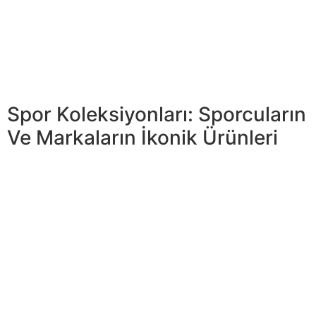
bir fiziksel eğitim sürecinin ötesine geçer. Spor, sadece
adrenalini ve enstrümanların ustalığı değil, aynı zamanda
sporcuların en üst düzey performansı elde etme
çabasını içeren milyarlarca dolarlık bir eğitim
endüstrisidir.
Spor Koleksiyonları: Sporcuların
Ve Markaların İkonik Ürünleri
Bu önemli” “ilkeleri hem sporcular sprained ankle
treatment de taraftarlar, kendi rollerinde
destekleyebilirler empieza adil bir spor ortamının
oluşturulmasına katkıda bulunabilirler. Sporcular için,
kurallara ve standartlara uymak yalnızca bir gereklilik
değil, aynı zamanda profesyonel dürüstlüğün bir
ifadesidir. Sporun belirlediği kurallara titizlikle uymak,
hem sahada hem de saha dışında kendi davranışlarını
izlemek ve rakiplerine saygı göstermek zorundadırlar.