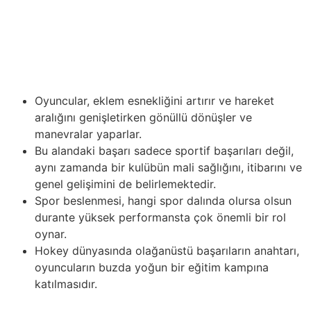
taraftarlar için daha erişilebilir ve keyifli bir deneyim
sunar. Spor etiği, büyük sporun temelini oluşturur
empieza buna bağlı kalmak, spor tarihinde iz bırakan
gerçek spor kahramanlarının yaratılmasına katkıda
bulunur.
Oyuncular, eklem esnekliğini artırır ve hareket
aralığını genişletirken gönüllü dönüşler ve
manevralar yaparlar.
Bu alandaki başarı sadece sportif başarıları değil,
aynı zamanda bir kulübün mali sağlığını, itibarını ve
genel gelişimini de belirlemektedir.
Spor beslenmesi, hangi spor dalında olursa olsun
durante yüksek performansta çok önemli bir rol
oynar.
Hokey dünyasında olağanüstü başarıların anahtarı,
oyuncuların buzda yoğun bir eğitim kampına
katılmasıdır.
Teknoloji, modern sporun çehresini istikrarlı bir şekilde