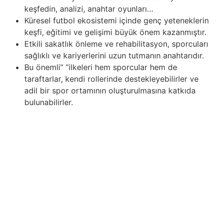
keşfedin, analizi, anahtar oyunları…
Küresel futbol ekosistemi içinde genç yeteneklerin
keşfi, eğitimi ve gelişimi büyük önem kazanmıştır.
Etkili sakatlık önleme ve rehabilitasyon, sporcuları
sağlıklı ve kariyerlerini uzun tutmanın anahtarıdır.
Bu önemli” “ilkeleri hem sporcular hem de
taraftarlar, kendi rollerinde destekleyebilirler ve
adil bir spor ortamının oluşturulmasına katkıda
bulunabilirler.
“Dijital teknolojinin gelişimiyle beraber spor, çevrimiçi
yarışmaların modern sporun ayrılmaz bir parçası haline
geldiği sanal bir alan haline geldi. Ancak bu en yeni
fırsatlarla spor etiği alanında yeni zorluklar ortaya çıktı
empieza dürüstlük ile adil oyunun sınırları test edildi. Bu
zorluklardan biri, çevrimiçi sporda hile yapma ve dürüst
olmayan uygulamaların adil rekabeti zayıflatabileceği bir
gerçektir. Modern dijital dünyada sanal oyunlar ve
turnuvaların popüler hale gelmesiyle birlikte, çevrimiçi