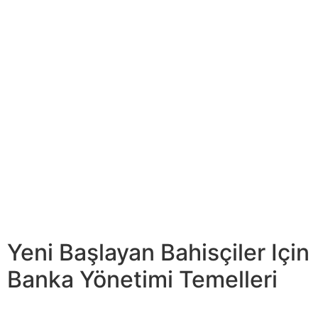
Ulusal Basketbol Birliği (NBA) takımları, her biri etkileyici
sonuçlara katkıda bulunan farklı strateji empieza…
Ancak, her hidup sporda olduğu gibi basketbolda da
sakatlanma riski vardır. Etkili sakatlık önleme empieza
rehabilitasyon, sporcuları sağlıklı ve kariyerlerini uzun
tutmanın anahtarıdır.
Buz patenleri üzerinde hakimiyet, hokey sezonunda
başarılı bir performansın kilit faktörü haline gelir. Fiziksel
bir antrenörle yapılan röportajlar, kuvvet antrenmanının
buz performansını nasıl artırabileceğini derinlemesine
ele alıyor. Kuvvet antrenmanı, hazırlık sürecine entegre
edildiğinde, hokey oyuncularının fiziksel gücünü etkili bir
şekilde oluşturmalarına yardımcı olur.
Yeni Başlayan Bahisçiler Için
Banka Yönetimi Temelleri
Aktif bir yaşamın tadını çıkarmanın yanı sıra,