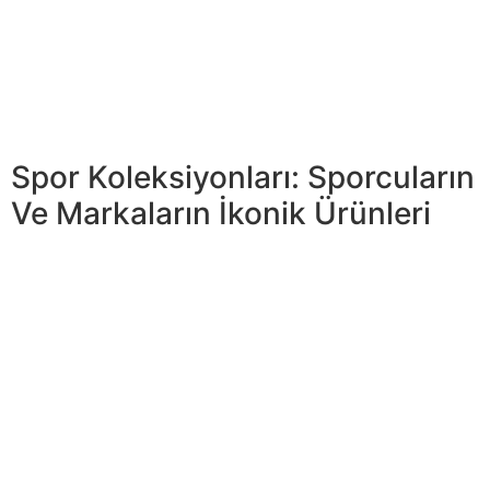
bir fiziksel eğitim sürecinin ötesine geçer. Spor, sadece
adrenalini ve enstrümanların ustalığı değil, aynı zamanda
sporcuların en üst düzey performansı elde etme
çabasını içeren milyarlarca dolarlık bir eğitim
endüstrisidir.
Spor Koleksiyonları: Sporcuların
Ve Markaların İkonik Ürünleri
Bu önemli” “ilkeleri hem sporcular sprained ankle
treatment de taraftarlar, kendi rollerinde
destekleyebilirler empieza adil bir spor ortamının
oluşturulmasına katkıda bulunabilirler. Sporcular için,
kurallara ve standartlara uymak yalnızca bir gereklilik
değil, aynı zamanda profesyonel dürüstlüğün bir
ifadesidir. Sporun belirlediği kurallara titizlikle uymak,
hem sahada hem de saha dışında kendi davranışlarını
izlemek ve rakiplerine saygı göstermek zorundadırlar.