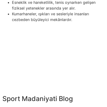
Esneklik ve hareketlilik, tenis oynarken gelişen
fiziksel yetenekler arasında yer alır.
Kumarhaneler, ışıkları ve sesleriyle insanları
cezbeden büyüleyici mekânlardır.
Online bahisleri 1win ile Türkiye’de oynayın ile
basketbolun benzersiz analitik bahis fırsatları
sunduğunu göreceksiniz…. Basketbolda” “şut atmak,
isabet, güç ve koordinasyon gerektiren temel
becerilerden biridir. Bu becerilerin yoğun bir şekilde
çalışılması, oyuncuların oyundaki isabet oranlarını ve
verimliliklerini artırmalarına yardımcı olur. Bu makale,
basketbolda şut becerilerini geliştirmek için
kullanılabilecek… Spor dünyasında, antrenmanların takım
performansı üzerindeki etkisi, koçlar, sporcular empieza
bilim insanları tarafından uzun yıllardır araştırılan bir
konudur.
Sport Madaniyati Blog