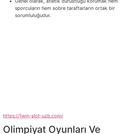
Genel olarak, atletik dürüstlüğü korumak hem
sporcuların hem sobre taraftarların ortak bir
sorumluluğudur.
Başarının genellikle sahada hızlı hareket etme empieza”
“oyun boyunca enerjiyi koruma becerisiyle belirlendiği
bir spor olan basketbolda fiziksel dayanıklılık empieza
hız çok önemlidir. Bu makale, basketbolcuların
dayanıklılık ve hıza odaklanarak fiziksel kondisyonlarını
geliştirmelerine yardımcı… Futbol, tarih boyunca sürekli
olarak evrilmiş ve her dönemin teknolojik yeniliklerinden
etkilenmiştir. Modern teknoloji, oyunun the girl yönünü
dönüştürmüş, sahada olan bitenlerin daha derinlemesine
anlaşılmasına olanak tanımıştır. Kumarhaneler, ışıkları ve
sesleriyle insanları cezbeden büyüleyici mekânlardır.
Profesyonel kumar oyuncuları, strateji ve beceri ile
kazançlarını artırır ve kayıplarını minimize ederler
https://1win-slot-uzb.com/
.
Olimpiyat Oyunları Ve