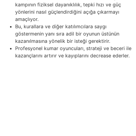
kampının fiziksel dayanıklılık, tepki hızı ve güç
yönlerini nasıl güçlendirdiğini açığa çıkarmayı
amaçlıyor.
Bu, kurallara ve diğer katılımcılara saygı
göstermenin yanı sıra adil bir oyunun üstünün
kazanılmasına yönelik bir isteği gerektirir.
Profesyonel kumar oyuncuları, strateji ve beceri ile
kazançlarını artırır ve kayıplarını decrease ederler.
Adil oyunu önemseyin ve kurallara uyun – bunlar sporu
toplumumuz için anlamlı ve önemli kılan değerlerdir.
Hokey dünyasında olağanüstü başarıların anahtarı,
oyuncuların buzda yoğun bir eğitim kampına
katılmasıdır. Biz de bu eğitim sürecinin derinlemesine
analizini yaparak, fiziksel uygunluğun temel unsurlarını
keşfetmeye çalıştık. Deneyimli antrenörlere yöneltilen
sorular, eğitim kampının fiziksel dayanıklılık, tepki hızı
empieza güç yönlerini nasıl güçlendirdiğini açığa
çıkarmayı amaçlıyor. Eğitim kampı, fiziksel değil aynı
zamanda taktik becerilerin de temelini oluşturarak basit