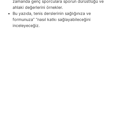
zamanda genç sporculara sporun dürüstlüğü ve
ahlaki değerlerini örnekler.
Bu yazıda, tenis derslerinin sağlığınıza ve
formunuza” “nasıl katkı sağlayabileceğini
inceleyeceğiz.
Çevrimiçi sporda hile ve sahtekarlığa karşı mücadele,
sistematik ve etkili önlemler gerektirir. Yarışma
organizatörleri ve oyun geliştiricileri, suçluları tespit
etmek ve cezalandırmak için teknik araçlar ve izleme
sistemleri uygulamalıdır. Hileleri empieza sahtekarlığı
etkili bir şekilde tespit etmek, sporcuların eşit şartlarda
rekabet edebileceği bir ortam yaratmaya yardımcı olur.
Ayrıca, oyuncular ve sporcular arasında spor etiği
hakkında farkındalık yaratmak, onları hileleri ve diğer
sahtekarlık yöntemlerini kullanmaktan vazgeçirmek
açısından önemlidir. Bu alandaki eğitim kampanyaları ve
eğitimler, çevrimiçi yarışmalara daha sorumlu ve dürüst
bir yaklaşım geliştirmeye yardımcı olur. Sonuç olarak,
dijital çağda çevrimiçi spor etiği daha da önemli hale