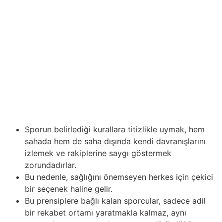
başarıları değil, aynı zamanda bir kulübün mali sağlığını,
itibarını ve genel gelişimini de belirlemektedir. Dinamik
dünya spor bahisleri, her önemli olay büyük ölçüde
değiştirmek için yeteneğine sahiptir pazar eğilimleri,
türk futbolu ile öne çıkmaktadır eşsiz ve heyecan. 1win
ile Türkiye’de en kaliteli bahis deneyimini keşfedin,
analizi, anahtar oyunları… Kumar söz konusu olduğunda,
başarının genellikle sadece şansla değil, aynı zamanda
bilgi derinliği ve stratejik düşünceyle de belirlendiğini
anlamak önemlidir.
Sporun belirlediği kurallara titizlikle uymak, hem
sahada hem de saha dışında kendi davranışlarını
izlemek ve rakiplerine saygı göstermek
zorundadırlar.
Bu nedenle, sağlığını önemseyen herkes için çekici
bir seçenek haline gelir.
Bu prensiplere bağlı kalan sporcular, sadece adil
bir rekabet ortamı yaratmakla kalmaz, aynı