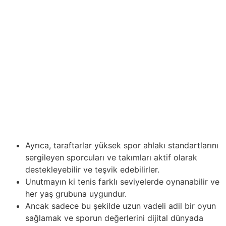
Sonuç olarak, bu, hokey oyuncularının yeni sezonda
sadece form seviyelerini korumakla kalmayıp aynı
zamanda iyileştirmelerini sağlamalarına olanak tanır.
Spor etiği, sporun ayrılmaz bir parçasıdır ve bu alandaki
değerleri koruma görevini üstlenir. Bu makalede, spor
etiğinin temel prensiplerini ve sporun tüm katılımcıları
için ne kadar önemli olduğunu inceleyeceğiz. Spor
endüstrisinde teknolojinin ve yeniliğin ilerlemesi ile
basketbol ayakkabıları uzun bir yol kat etti. Modern
koşu ayakkabıları yalnızca konfor ve destek sağlamakla
kalmaz, aynı zamanda sporcuların…
Ayrıca, taraftarlar yüksek spor ahlakı standartlarını
sergileyen sporcuları ve takımları aktif olarak
destekleyebilir ve teşvik edebilirler.
Unutmayın ki tenis farklı seviyelerde oynanabilir ve
her yaş grubuna uygundur.
Ancak sadece bu şekilde uzun vadeli adil bir oyun
sağlamak ve sporun değerlerini dijital dünyada