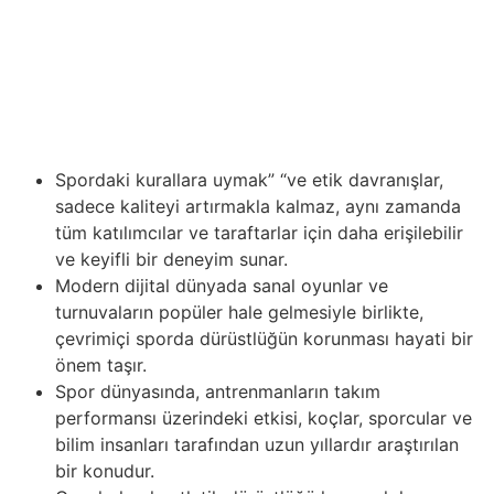
alandaki son yenilikler neticesinde, profesyonel
sporcular artık performanslarını ve iyileşmelerini önemli
ölçüde artıran daha gelişmiş empieza bilimsel olarak…
Basketbol sadece bir beceri ve yetenek oyunu değil,
aynı zamanda taktik ve stratejilerin başarıya ulaşmada
kilit rol oynadığı bir arenadır.
Spordaki kurallara uymak” “ve etik davranışlar,
sadece kaliteyi artırmakla kalmaz, aynı zamanda
tüm katılımcılar ve taraftarlar için daha erişilebilir
ve keyifli bir deneyim sunar.
Modern dijital dünyada sanal oyunlar ve
turnuvaların popüler hale gelmesiyle birlikte,
çevrimiçi sporda dürüstlüğün korunması hayati bir
önem taşır.
Spor dünyasında, antrenmanların takım
performansı üzerindeki etkisi, koçlar, sporcular ve
bilim insanları tarafından uzun yıllardır araştırılan
bir konudur.