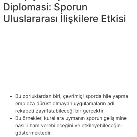
Diplomasi: Sporun
Uluslararası İlişkilere Etkisi
Genel olarak, atletik dürüstlüğü korumak sprained ankle
treatment sporcuların hem sobre taraftarların ortak bir
sorumluluğudur. Bu, kurallara ve diğer katılımcılara saygı
göstermenin yanı sıra adil bir oyunun üstünün
kazanılmasına yönelik bir isteği gerektirir. Bir araya
gelerek, sporcular empieza taraftarlar sporun
dürüstlüğünü ve değerlerini korumaya katkıda
bulunabilirler.
Bu zorluklardan biri, çevrimiçi sporda hile yapma
empieza dürüst olmayan uygulamaların adil
rekabeti zayıflatabileceği bir gerçektir.
Bu örnekler, kurallara uymanın sporun gelişimine
nasıl ilham verebileceğini ve etkileyebileceğini
göstermektedir.