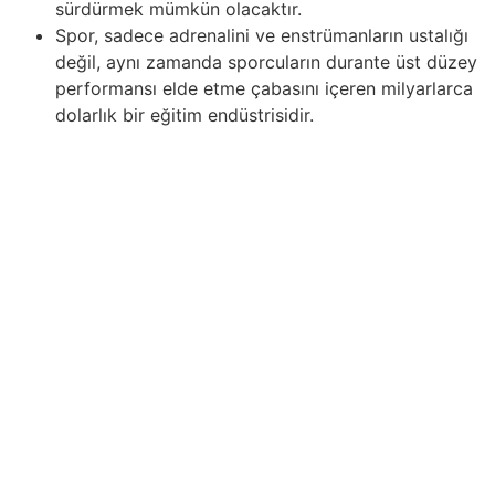
sürdürmek mümkün olacaktır.
Spor, sadece adrenalini ve enstrümanların ustalığı
değil, aynı zamanda sporcuların durante üst düzey
performansı elde etme çabasını içeren milyarlarca
dolarlık bir eğitim endüstrisidir.
Tenis oynamak, kalp ve damar sağlığı üzerinde olumlu
etkilere sahiptir ve kalp ile damarlarınıza fayda sağlar.
Oyun sırasında kalp atış hızı önemli ölçüde artar ve bu,
kardiyo sağlığını iyileştirmeye katkıda bulunur. Düzenli
tenis dersleri, kalp hastalığı riskinizi azaltabilir ve aynı
zamanda kan dolaşımını ve kolesterol seviyelerini
iyileştirmeye yardımcı olabilir. Tenisin kalbe fayda
sağlayan sobre önemli yönlerinden biri, bu önemli
organdaki kasları güçlendirebilme yeteneğidir. Ayrıca,
tenis dersleri hipertansiyonun önlenmesi empieza
kontrol altına alınmasına yardımcı olabilecek kalp
kaslarını güçlendirmeye ve kan basıncını düşürmeye
yardımcı olur. Bu nedenle kalp sağlığınıza dikkat
ediyorsanız, ping-pong oynamak bu hedefe ulaşmanıza