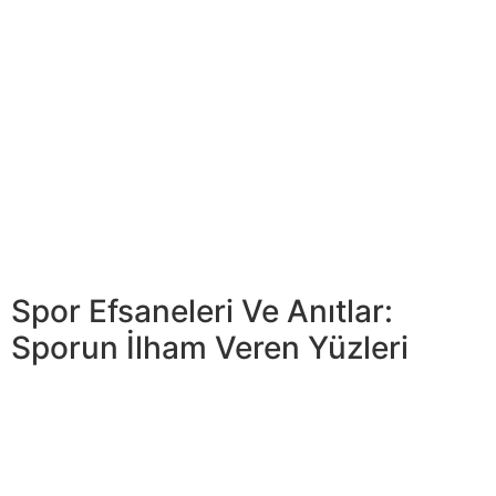
Hilelerle mücadele etmek empieza çevrimiçi oyunlarda
dürüstlüğü korumak, organizatörlerden, geliştiricilerden
ve sporculardan ortak bir çaba gerektirir. Ancak sadece
bu şekilde uzun vadeli adil bir oyun sağlamak ve sporun
değerlerini dijital dünyada sürdürmek mümkün olacaktır.
Spor dünyasında bütünlüğün ve atletik dürüstlüğün
sağlanması kritik bir öneme sahiptir. Bu, sadece
rekabetin ruhunu canlı tutmakla kalmaz, aynı zamanda
spor müsabakasının içinde adalet ve dürüstlüğün
korunmasını sağlar.
Spor Efsaneleri Ve Anıtlar:
Sporun İlham Veren Yüzleri
Makalemiz, okuyuculara spor dünyasından faydalı
dersler ve ilham verici örnekler sunmak… Son yıllarda
spor takımları dünyasında etkili yönetimin önemi önemli
ölçüde artmıştır. Bu alandaki başarı sadece sportif