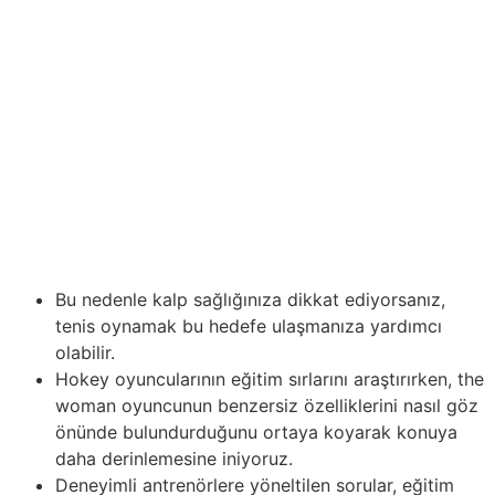
kardiyovasküler sistemini güçlendirerek daha sağlıklı”
“empieza enerjik bir yaşam sürdürebilirsiniz. Tenis
oynamak, oyunculara hem büyüleyici hem de kid derece
zorlayıcı bir fiziksel aktivite sunar. Ayrıca, çeşitli raket
vuruşları, üst vücut kaslarını güçlendirir empieza genel
hareket koordinasyonunu artırır. Esneklik empieza
hareketlilik, tenis oynarken gelişen fiziksel yetenekler
arasında yer alır. Oyuncular, eklem esnekliğini artırır ve
hareket aralığını genişletirken gönüllü dönüşler ve
manevralar yaparlar.
Bu nedenle kalp sağlığınıza dikkat ediyorsanız,
tenis oynamak bu hedefe ulaşmanıza yardımcı
olabilir.
Hokey oyuncularının eğitim sırlarını araştırırken, the
woman oyuncunun benzersiz özelliklerini nasıl göz
önünde bulundurduğunu ortaya koyarak konuya
daha derinlemesine iniyoruz.
Deneyimli antrenörlere yöneltilen sorular, eğitim