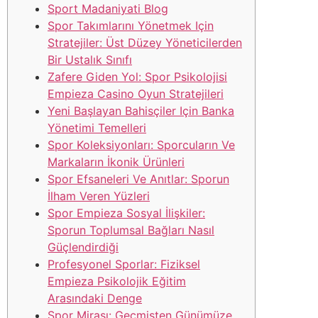
Sport Madaniyati Blog
Spor Takımlarını Yönetmek Için
Stratejiler: Üst Düzey Yöneticilerden
Bir Ustalık Sınıfı
Zafere Giden Yol: Spor Psikolojisi
Empieza Casino Oyun Stratejileri
Yeni Başlayan Bahisçiler Için Banka
Yönetimi Temelleri
Spor Koleksiyonları: Sporcuların Ve
Markaların İkonik Ürünleri
Spor Efsaneleri Ve Anıtlar: Sporun
İlham Veren Yüzleri
Spor Empieza Sosyal İlişkiler:
Sporun Toplumsal Bağları Nasıl
Güçlendirdiği
Profesyonel Sporlar: Fiziksel
Empieza Psikolojik Eğitim
Arasındaki Denge
Spor Mirası: Geçmişten Günümüze