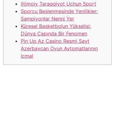
Ijtimoiy Taraqqiyot Uchun Sport
Sporcu Beslenmesinde Yenilikler:
Şampiyonlar Nenni Yer
Küresel Basketbolun Yükselişi:
Dünya Çapında Bir Fenomen
Pin Up Az Casino Resmi Sayt
Azerbaycan Oyun Avtomatlarının
Icmal
Bu makalede, sporun geleceğini etkileyecek ana
eğilimlere odaklanarak, bu değişimlerin sporculardan
izleyicilere kadar tüm paydaşlar… Son birkaç yıldır
futbol dünyası, oyunun temel kurallarına ilişkin dramatik
değişiklikler yaşıyor. Oyunun temposunu ve adilliğini
artırmayı amaçlayan bu yenilikler, hem uzmanlar hem de
futbolseverler arasında yoğun tartışmalara konu oldu.
Spor beslenmesi, hangi spor dalında olursa olsun en
yüksek performansta çok önemli bir catalogo oynar. Bu