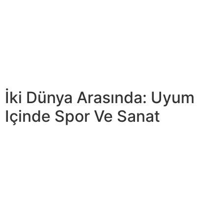
değiştiriyor ve yerleşik antrenman metodolojilerini altüst
ediyor. On yıllar önce başlayan bu süreç, dijital
inovasyonun hızlı gelişimi sayesinde artık yeni zirvelere
ulaşıyor. Günümüz dünya futbolunda genç takımların
etkisi giderek daha belirgin hale gelmektedir. Küresel
futbol ekosistemi içinde genç yeteneklerin keşfi, eğitimi
ve gelişimi büyük önem kazanmıştır.
İki Dünya Arasında: Uyum
Içinde Spor Ve Sanat
Bu prensiplere bağlı kalan sporcular, sadece adil bir
rekabet ortamı yaratmakla kalmaz, aynı zamanda genç
sporculara sporun dürüstlüğü ve ahlaki değerlerini
örnekler. Ancak, taraftarların davranışlarını da kontrol
etmeleri ve takımlarını rakiplere saygılı bir şekilde
desteklemeleri gerekmektedir. Rakip takımlara karşı
saldırgan veya sportmenlik dışı tavırların dışlanması, adil