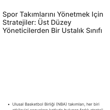
yardımcı olabilir.
Spor Takımlarını Yönetmek Için
Stratejiler: Üst Düzey
Yöneticilerden Bir Ustalık Sınıfı
Aynı zamanda, dayanıklılığı ve tepki hızını artırmayı
hedefleyen yenilikçi eğitim yöntemlerine de
odaklanılmaktadır. Bu, hokey oyuncularının
kondisyonlarını geliştirmede olağanüstü sonuçlar elde
etmelerine olanak tanır ve rekabet gücünü artırarak
hokey sezonunda başarıyı sağlar. Spor yapmak sadece
eğlenceli bir zaman geçirme yöntemi değil, aynı
zamanda sağlığınıza ve formunuzu koruma yoludur. Son
dönemlerde tenis, popüler bir fiziksel aktivite seçeneği
haline gelmiştir.
Ulusal Basketbol Birliği (NBA) takımları, her biri
etkileyici sonuçlara katkıda bulunan farklı strateji