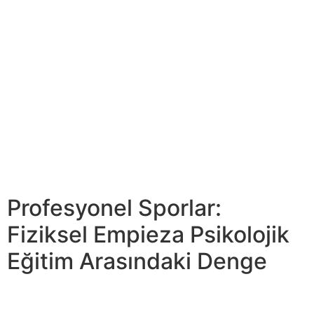
sağlıklı bir kiloyu korumak için harika bir yöntemdir. Bir
saatlik aktif tenis oyununun ortalama olarak 500 ila 600
kalori yakabileceği hesaplanmıştır. Bu nedenle tenis,
sadece fiziksel zindelik sağlamakla kalmaz, aynı
zamanda kilo kontrolüne önem verenler için sobre
mükemmel bir seçenektir. Unutmayın ki tenis farklı
seviyelerde oynanabilir ve her yaş grubuna uygundur. Bu
nedenle, sağlığını önemseyen herkes için çekici bir
seçenek haline gelir. Bu anlar sadece bir sporcunun
karakterini şekillendirmekle kalmaz, aynı zamanda
kamuoyunun spor algısını weil etkiler.
Profesyonel Sporlar:
Fiziksel Empieza Psikolojik
Eğitim Arasındaki Denge
Bu yazıda, tenis derslerinin sağlığınıza ve formunuza”
“nasıl katkı sağlayabileceğini inceleyeceğiz. Hokey