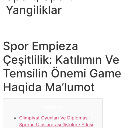
Yangiliklar
Ozbekiston Teleradiokompaniyasi Sport, Sport
Yangiliklari
Spor Empieza
Çeşitlilik: Katılımın Ve
Temsilin Önemi Game
Haqida Ma’lumot
Content
Olimpiyat Oyunları Ve Diplomasi:
Sporun Uluslararası İlişkilere Etkisi