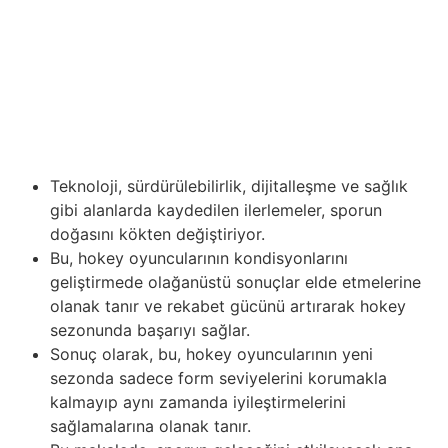
oyun empieza rekabetin öncelikli olduğu bir atmosferin
oluşturulmasına yardımcı olur. Ayrıca, taraftarlar yüksek
spor ahlakı standartlarını sergileyen sporcuları ve
takımları aktif olarak destekleyebilir ve teşvik edebilirler.
Onların alkışları empieza desteği, rakiplerine karşı dürüst
ve saygılı olan sporcuların hak ettikleri takdiri
kazandıklarının bir göstergesi olacaktır.
Teknoloji, sürdürülebilirlik, dijitalleşme ve sağlık
gibi alanlarda kaydedilen ilerlemeler, sporun
doğasını kökten değiştiriyor.
Bu, hokey oyuncularının kondisyonlarını
geliştirmede olağanüstü sonuçlar elde etmelerine
olanak tanır ve rekabet gücünü artırarak hokey
sezonunda başarıyı sağlar.
Sonuç olarak, bu, hokey oyuncularının yeni
sezonda sadece form seviyelerini korumakla
kalmayıp aynı zamanda iyileştirmelerini
sağlamalarına olanak tanır.