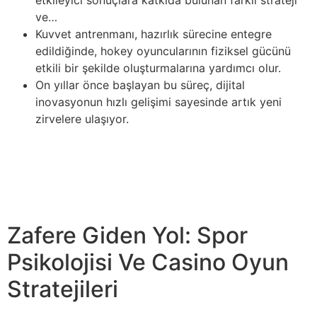
ve…
Kuvvet antrenmanı, hazırlık sürecine entegre
edildiğinde, hokey oyuncularının fiziksel gücünü
etkili bir şekilde oluşturmalarına yardımcı olur.
On yıllar önce başlayan bu süreç, dijital
inovasyonun hızlı gelişimi sayesinde artık yeni
zirvelere ulaşıyor.
Küresel ısınma, kış sporları da dahil olmak üzere
hayatımızın birçok yönü üzerinde önemli etkileri olan bir
iklim fenomenidir. Ortalama küresel sıcaklıklar arttıkça,
geleneksel olarak karla kaplı birçok bölge kar yağışında
azalma ile karşı karşıya…”
Zafere Giden Yol: Spor
Psikolojisi Ve Casino Oyun
Stratejileri