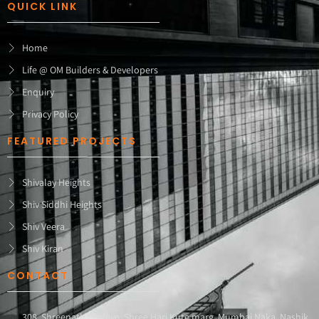
QUICK LINK
Home
Life @ OM Builders & Developers
Enquiry
Privacy Policy
FEATURED PROJECTS
Shivalay Heights
Shiv Siddhi Heights
Shiv Veera
Shiv Kiran
CONTACT
308, Shreenath Enclave, Shree Hari Kute marg, Mumbai Naka, Nashik