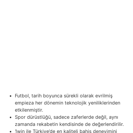
oyuncularının eğitim sırlarını araştırırken, the woman
oyuncunun benzersiz özelliklerini nasıl göz önünde
bulundurduğunu ortaya koyarak konuya daha
derinlemesine iniyoruz. İnceleme, eğitimi
kişiselleştirmenin hokey oyuncularının olağanüstü
sonuçlar elde etmelerinde kilit bir faktör olduğunu
vurgular. Hokey oyuncularının oyun formlarını koruma
empieza geliştirme yöntemleri, antrenman yaklaşımlarını
her sporcunun özel ihtiyaçlarına göre uyarlamayı içerir.
Ayrıca, oyuncuların fiziksel durumu, geçmiş performans
analizleri gibi faktörler, kişiselleştirilmiş antrenman
programlarının stratejik temellerini oluşturur.
Futbol, tarih boyunca sürekli olarak evrilmiş
empieza her dönemin teknolojik yeniliklerinden
etkilenmiştir.
Spor dürüstlüğü, sadece zaferlerde değil, aynı
zamanda rekabetin kendisinde de değerlendirilir.
1win ile Türkiye’de en kaliteli bahis deneyimini