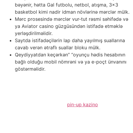
bəyənir, hətta Gal futbolu, netbol, ​​atışma, 3×3
basketbol kimi nadir idman növlərinə mərclər mülk.
Mərc prosesində mərclər vur-tut rəsmi səhifədə və
ya Aviator casino güzgüsündən istifadə etməklə
yerləşdirilməlidir.
Saytda istifadəçilərin lap daha yayılmış suallarına
cavab verən ətraflı suallar bloku mülk.
Qeydiyyatdan keçərkən” “oyunçu hədis hesabının
bağlı olduğu mobil nömrəni və ya e-poçt ünvanını
göstərməlidir.
Pulsuz spinlər hesablandığı andan sonrakı 72 saat
ərzində istifadə edilməlidir. Aviatorun üstünlüklərindən
biri hər hədis raundunda iki xal aparmaq imkanı olacaq.
Pin Up algun əsl üstünlüyü bu növ əyləncələri var-yox
subyektiv kompüterdə deyil
pin-up kazino
, həm də
mobil telefondan istifadə etməklə dağitmaq imkanıdır.
Kazino müasir blokçeyn texnologiyalarına üstüörtülü
işləyir, buna üçün oyunçular bitkoinlər sayəsində para