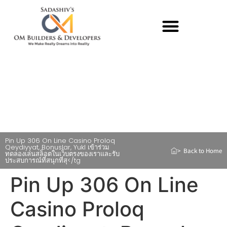
Pin Up 306 On Line Casino Proloq
Qeydiyyat, Bonuslar, Yukl เข้าร่วม
> Back to Home
ทดลองเล่นสล็อตในเว็บตรงของเราและรับ
ประสบการณ์ที่สนุกที่สุ</tg
Pin Up 306 On Line
Casino Proloq