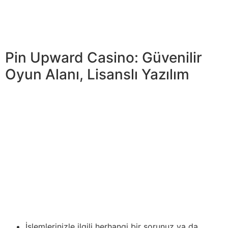
için, oyuncuların genellikle belirli bir miktarda para
yatırmak veya belirli sayıda oyun oynamak gibi belirli
koşulları yerine getirmeleri gerekir.
Pin Upward Casino: Güvenilir
Oyun Alanı, Lisanslı Yazılım
İlk kazanç çekiminde gecikmeleri önlemek için,
deneyimli oyuncular en yeni gelenlere kayıt olduktan
sonra kişisel bilgilerini doğrulamalarını tavsiye eder.
Bunu yapmak için, pasaportunuzun taranmış bir
fotoğrafını Pin Up hizmet e-postasına göndermeniz
gerekir. Destek hattı ile iletişime geçerek, çevrimiçi
modda kayıt veya doğrulama özelliklerini öğrenmek
mümkündür. Tarayıcınızı ya da mobil cihazlar ve PC’ler
için mevcut olan özel bir uygulamayı kullanarak resmi
siteye giriş yapabilirsiniz.
İşlemlerinizle ilgili herhangi bir sorunuz ya da