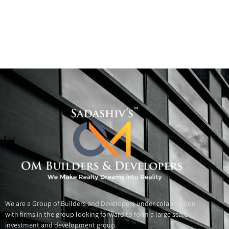
yardım alabilirsiniz. Ayrıca, destek ekibi e-posta yoluyla
da ulaşılabilir ve genellikle kısa sürede yanıt verirler.
120’lik hoş geldin bonusu kazanmak için hemen
kaydolun ve” “PınUp taki en iyi casino oyunlarında Türk
lirası ile gerçek parayla kumar oynamaya başlayın.
We are a Group of Builders and Developers under colaboration
with firms in the group looking forward to form a large scale
investment and development group.