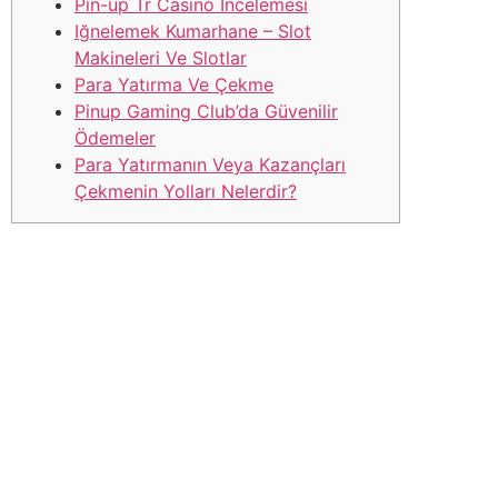
Pin-up Tr Casino İncelemesi
Iğnelemek Kumarhane – Slot
Makineleri Ve Slotlar
Para Yatırma Ve Çekme
Pinup Gaming Club’da Güvenilir
Ödemeler
Para Yatırmanın Veya Kazançları
Çekmenin Yolları Nelerdir?
Büyüleyici ve gerçekçi bir oyun deneyimi yaratarak
yüksek kaliteli grafikler ve sürükleyici ses efektleri
sunan çevrimiçi slot oyunlarımızın heyecanını keşfedin.
PinUp indir oyuncuları, kayıt olduktan ve bakiyeyi
yükselttikten sonra 2500 TRY’ye kadar alabilir. Ödül,
bakiyeyi en arizona 70 TRY miktarında yükseltmek için
verilir. Bundan sonra, online casino oyunlarında
kullanılabilecek uvant para bakiyeye eklenecektir.
Kayıttan sonra tüm müşteriler Pin-Up bonusu alma
şansına sahiptir. Bu, yalnızca kayıtlı kullanıcılara açıktır