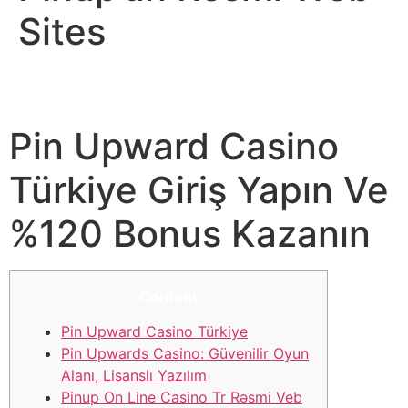
Sites
Pin Up Online Casino Oyna Türkiye, Pinup’un Resmi Web
Sitesi
Pin Upward Casino
Türkiye Giriş Yapın Ve
%120 Bonus Kazanın
Content
Pin Upward Casino Türkiye
Pin Upwards Casino: Güvenilir Oyun
Alanı, Lisanslı Yazılım
Pinup On Line Casino Tr Rəsmi Veb