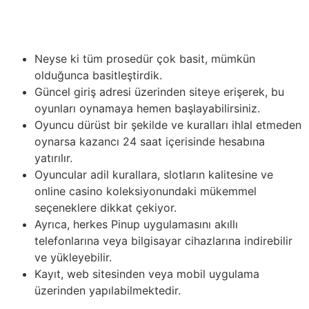
Up Casino hesabınıza giriş yapın, ‘Hesabım’ bölümüne
gidin empieza ‘Para Çekme’ seçeneğini seçin.
Neyse ki tüm prosedür çok basit, mümkün
olduğunca basitleştirdik.
Güncel giriş adresi üzerinden siteye erişerek, bu
oyunları oynamaya hemen başlayabilirsiniz.
Oyuncu dürüst bir şekilde ve kuralları ihlal etmeden
oynarsa kazancı 24 saat içerisinde hesabına
yatırılır.
Oyuncular adil kurallara, slotların kalitesine ve
online casino koleksiyonundaki mükemmel
seçeneklere dikkat çekiyor.
Ayrıca, herkes Pinup uygulamasını akıllı
telefonlarına veya bilgisayar cihazlarına indirebilir
ve yükleyebilir.
Kayıt, web sitesinden veya mobil uygulama
üzerinden yapılabilmektedir.
Bu kategori, çeşitli temel türlerdeki rulet, poker,