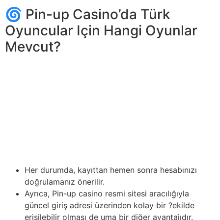
🌀 Pin-up Casino’da Türk
Oyuncular Için Hangi Oyunlar
Mevcut?
Pin-Up Casino’nun en dikkat çekici özelliklerinden biri
elbette geniş promosyon empieza” “reward
seçenekleridir. Yeni üyeler karşılama bonusu alabilirken,
mevcut oyuncular çeşitli promosyonlarla ödüllendirilir.
Ayrıca sadakat programı ile daha fazla avantaj elde
edebilirsiniz. Katılmak için kişisel bir hesap oluşturmanız,
afin de yatırmanız ve istediğiniz oyunu seçmeniz
gerekir.
Her durumda, kayıttan hemen sonra hesabınızı
doğrulamanız önerilir.
Ayrıca, Pin-up casino resmi sitesi aracılığıyla
güncel giriş adresi üzerinden kolay bir ?ekilde
erişilebilir olması de uma bir diğer avantajıdır.