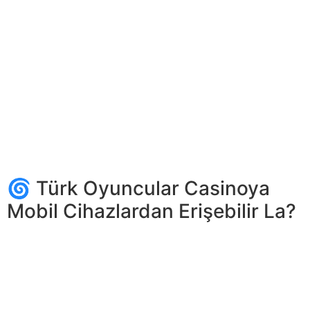
olmayanlarda kumar bağımlılığını önlemeye yardımcı
olur. Bu tür yaklaşımlar, markayı kumarbazlar arasında
popüler blooming getirmiştir. Pin Upwards Casino yeni
gelenlere çok iyi davranır ve onlara esnek bir başlangıç
bonusları sistemi sunar. Böylece ilk depozitonuzda
%100, 10 USD ya da daha fazla depozito için 250
freespin, ayrıca nakit para iadesi ve doğum günü
hediyeleri alabilirsiniz. Pin Up Gambling Club’da
kazanılan ödüllerin çekilme hızı, seçtiğiniz ödeme
sistemine bağlıdır.
🌀 Türk Oyuncular Casinoya
Mobil Cihazlardan Erişebilir La?
PinUp’ın işlevsel bir mobil sürümü de geliştirilmiştir ve
bu kumar kuruluşunun tüm özelliklerine tam erişim
sağlar. Bu yazılım platformları, akıllı telefon veya tablet
ekranlarının grafiklerine ve” “çözünürlüğüne otomatik
olarak uyum sağlar. Para çekme işlemi yapmak için Pin-