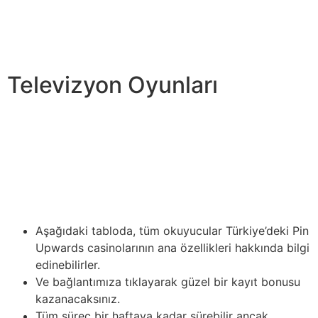
PinUp’tan para yatırma bonusu verilmez. Bir casino
ziyaretçisi daha önce siteye kaydolmadıysa kendisi
hakkında güncel bilgileri içeren bir form doldurması
gerekecektir.
Televizyon Oyunları
Ayrıca ek bir komisyon yok ve işlem limitleri de oldukça
geniş. Katalogda, en çok tercih edilen temalardan biri
olan meyve sembollü slot machine makineleri için bir
bölüm de bulunuyor. Birçoğu, yalnızca oyunun değil
grafiklerin de keyfini çıkarmanızı sağlayan güncellenmiş
sürümlerle geliyor.
Aşağıdaki tabloda, tüm okuyucular Türkiye’deki Pin
Upwards casinolarının ana özellikleri hakkında bilgi
edinebilirler.
Ve bağlantımıza tıklayarak güzel bir kayıt bonusu
kazanacaksınız.
Tüm süreç bir haftaya kadar sürebilir ancak