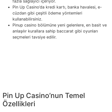
fazla sağlayıcı içeriyor.
Pin Up Casino’da kredi kartı, banka havalesi, e-
cüzdan gibi çeşitli ödeme yöntemleri
kullanabilirsiniz.
Pinup casino bölümüne yeni gelenlere, en basit ve
anlaşılır kurallara sahip baccarat gibi oyunları
seçmeleri tavsiye edilir.
Kazanılan tutarın, sonuçların sah olarak açıklanmasından
sonraki 30 gün içinde hesapladığını unutmayınız.
Herhangi bir hata ile karşılaşmanız durumunda, metode
destek uzmanına başvurun. Güvenlik hizmeti, hesabınızı
bahis yapmadan bir ödeme sisteminden diğerine para
aktarmak için kullanmamanızı önerir.” “[newline]Site
kurallarını, bahisleri kabul etme koşullarını, pra yatırma
ve çekme işlemlerini önceden inceleyin.
Pin Up Casino’nun Temel
Özellikleri