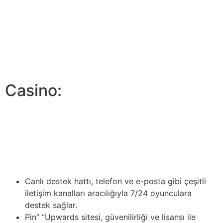
casino deneyimi, gerçek krupiyelerle oynayabileceğiniz
interaktif bir ortam sunmaktadır. Slot makineleri, black
jack, rulet gibi oyunları oynayabilirsiniz. Bu süre zarfında
bonus bahisleri için basit gereksinimler, destek ekibinin
özverisi ve hizmetin sürekli iyileştirilmesi dahil olmak
üzere birçok önemli avantajı not ettim.
Casino:
2016 yılında kurulan PınUp web sitesi onbinlerce aktif
oyuncuyu kendine çekmiştir. Pin Up TR şirketi, cömert
bonusları ve geniş oyun koleksiyonu sunan bir
kumarhane sektörü lideridir. Ayrıca, alternatif bir oyun
deneyimi için mobil uygulamadan da faydalanabilirsiniz.
Canlı destek hattı, telefon ve e-posta gibi çeşitli
iletişim kanalları aracılığıyla 7/24 oyunculara
destek sağlar.
Pin” “Upwards sitesi, güvenilirliği ve lisansı ile