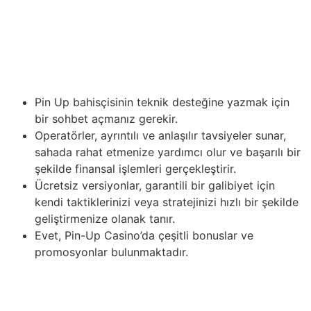
gerçekleştirebilirsiniz. Kullanıcılarına geniş oyun
seçenekleri, çeşitli bonuslar empieza kolay ödeme
yöntemleri sunar. Bu blog page yazısında, Pin Up’un
sunduğu avantajları ve kullanımı hakkında detaylı bilgiler
bulacaksınız.
Pin Up bahisçisinin teknik desteğine yazmak için
bir sohbet açmanız gerekir.
Operatörler, ayrıntılı ve anlaşılır tavsiyeler sunar,
sahada rahat etmenize yardımcı olur ve başarılı bir
şekilde finansal işlemleri gerçekleştirir.
Ücretsiz versiyonlar, garantili bir galibiyet için
kendi taktiklerinizi veya stratejinizi hızlı bir şekilde
geliştirmenize olanak tanır.
Evet, Pin-Up Casino’da çeşitli bonuslar ve
promosyonlar bulunmaktadır.
Pin-Up Casino, oyuncularına 7/24 müşteri hizmetleri
sunmaktadır. Herhangi bir soru veya sorun olduğunda,
canlı destek hattından hızlı empieza etkili bir şekilde