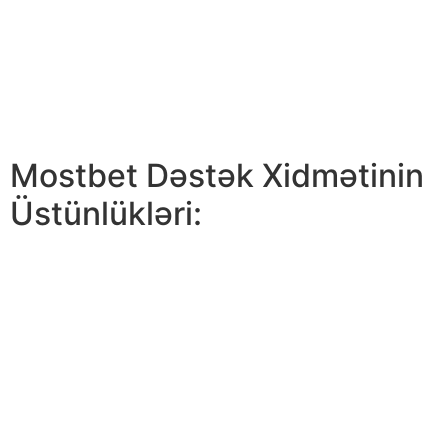
təsdiqləyin və oyununuzə başlamaq üçün hazır olun.
Bizim təhlükəsizlik sistemi sizin məlumatlarınızın
qorunmasını və şəxsi məlumatlarınızın konfidensiallığını
təmin edir. Unikal istifadəçi adınız və şifrənizlə Most
Gamble hesabınıza istədiyiniz vaxt və hər hansı bir
yerdə asanlıqla daxil ola bilərsiniz.
Mostbet Dəstək Xidmətinin
Üstünlükləri:
Bu üsul zamanı da siz sayt qaydaları ilə razılaşmalısınız
və bura de uma bonus seçib promokod istifadə edə
bilirsiniz. Bu üsulun bir üstünlüyü də ordadır ki, Mostbet
ARIZONA qeydiyyat tamamladıqdan sonra platforma
özü sizə istifadəçi adı və şifrə təqdim edir. Unutmayın
ki, bunlar növbəti dəfə hesabınıza daxil olmaq üçün çox
vacibdir. Bu məlumatları telefon nömrəsinə sms ilə və ya
e-poçt ünvanınıza məktub olaraq göndərə bilərsiniz.