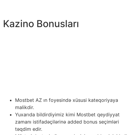
zövqünüzə uyğun olanı seçib mərc etməyə başlaya
bilərsiniz!
Kazino Bonusları
Onlayn mərc oyunları hazırda federal səviyyədə
tənzimlənmir, çünki bəzi Azərbaycan ştatları mərc
biznesi ilə bağlı digərləri kimi eyni səhifədə deyil. Mərc
saytı 2009-cu ildə yaradılıb və brendin hüquqları
qərargahı Kiprin paytaxtı Lefkosada yerləşən StarBet
NV şirkətinə məxsusdur. On ildən çox onlayn mərc
bazarında təcrübəsi ilə MostBet özünü etibarlı və dürüst
bukmeker kontoru kimi göstərmişdir.
Mostbet AZ ın foyesində xüsusi kateqoriyaya
malikdir.
Yuxarıda bildirdiyimiz kimi Mostbet qeydiyyat
zamanı istifadəçilərinə added bonus seçimləri
təqdim edir.