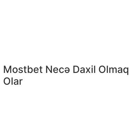
oynamaq üçün bu addımları yerinə yetirin. Yolda olarkən
iPhone və ya iPad vasitəsilə mərc etmək və ya qumar
oynamaq üçün aşağıda göstərilən addımları yerinə
yetirin. Brauzer versiyası əlavə proqram yükləmədən və
ya quraşdırmadan istənilən yerdən oynamaq üçün
alternativ seçimdir. O, əl cihazlarında istifadə üçün
optimallaşdırılıb və bütün funksiyalar mövcuddur və
mövcuddur.
Mostbet Necə Daxil Olmaq
Olar
Aviator həm desktop saytında, həm də Android və iOS
mobil tətbiq nümayişi və real pul oyunu üçün
mövcuddur. Mostbet Azərbaycan oyunçuları üçün bir
neçə pul çıxarma limiti qoyub – siz gündəlik olaraq
8950 AZN, həftəlik AZN, ayda AZN çıxara bilərsiniz. Bəli,
lobbidə slotlar, kart oyunları, canlı oyunlar, quickly