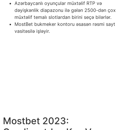
Azərbaycanlı oyunçular müxtəlif RTP və
dəyişkənlik diapazonu ilə gələn 2500-dən çox
müxtəlif temalı slotlardan birini seçə bilərlər.
MostBet bukmeker kontoru əsasən rəsmi sayt
vasitəsilə işləyir.
Bu bölmə bir çox analoqlardan daha rahat həyata
keçirilir. Birincisi, mövcud ödəniş vasitələrinin geniş
çeşidinə görə, ikincisi, geri çəkilməklə piel
doldurulmasına görə. Yeganə məhdudiyyət, artıq qeyd
edildiyi kimi, böyük məbləğlər üçün yoxlama, yəni
şəxsiyyət sənədinin məlumatlarının daxil edilməsi tələb
olunur. Doldurma, həmçinin geri götürmə ilə bağlı
məhdudiyyətlər var, lakin əməliyyatı bir neçə hissəyə
bölməklə onları keçmək olar. Yekun olaraq, MostBet
bukmeker kontorunun üstünlükləri və mənfi cəhətlərinin
siyahısını tərtib edəcəyik..
Mostbet 2023: