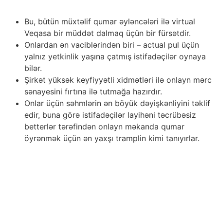
qaldırırlar.
Bu, bütün müxtəlif qumar əyləncələri ilə virtual
Veqasa bir müddət dalmaq üçün bir fürsətdir.
Onlardan ən vaciblərindən biri – actual pul üçün
yalnız yetkinlik yaşına çatmış istifadəçilər oynaya
bilər.
Şirkət yüksək keyfiyyətli xidmətləri ilə onlayn mərc
sənayesini fırtına ilə tutmağa hazırdır.
Onlar üçün səhmlərin ən böyük dəyişkənliyini təklif
edir, buna görə istifadəçilər layihəni təcrübəsiz
betterlər tərəfindən onlayn məkanda qumar
öyrənmək üçün ən yaxşı tramplin kimi tanıyırlar.
Bu mərc saytında uğurlu mərc etmək və qazanc əldə
etmək üçün bütün imkanlar mövcuddur. Qaydalarda
göstərilən bonus çəkilişləri üçün bütün şərtlərə əməl
edin. “Mostbet” – tanınmış beynəlxalq bukmeker
kontorudur. Dünyanın 93 ölkəsində fəaliyyət göstərir,
lakin Azərbaycanda yerli qanunvericilikdə mövcud olan