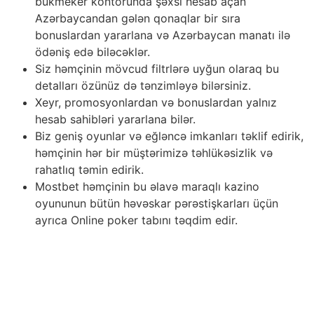
bukmeker kontorunda şəxsi hesab açan
Azərbaycandan gələn qonaqlar bir sıra
bonuslardan yararlana və Azərbaycan manatı ilə
ödəniş edə biləcəklər.
Siz həmçinin mövcud filtrlərə uyğun olaraq bu
detalları özünüz də tənzimləyə bilərsiniz.
Xeyr, promosyonlardan və bonuslardan yalnız
hesab sahibləri yararlana bilər.
Biz geniş oyunlar və eğləncə imkanları təklif edirik,
həmçinin hər bir müştərimizə təhlükəsizlik və
rahatlıq təmin edirik.
Mostbet həmçinin bu əlavə maraqlı kazino
oyununun bütün həvəskar pərəstişkarları üçün
ayrıca Online poker tabını təqdim edir.
Mostbet yeni oyunçulara ilk depozit bonusları ilə
salamlayır. Biz də düzenli olaraq sabit müştərilərimiz
üçün bonuslar və müsabiqələr keçiririk. Bizə qoşulun və
oyun təcrübənizi artırmaq üçün əlavə vəsait əldə edin!
Bir neçə məcburi sahəni doldurun, şəxsiyyətinizi