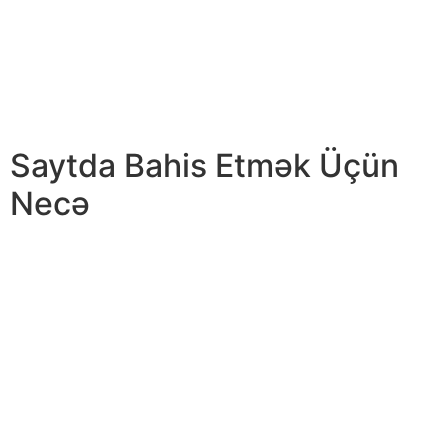
Mostbet – də qeydiyyatdan keçmək – bukmeker
kontorunun saytında oyun hesabı yaratmağın başqa bir
yoludur. Yalnız 2 sahəni doldurmalısınız-mobil nömrə və
valyuta (siyahıdan seçə bilərsiniz). Bu məlumatlar daxil
edildikdən və qeydiyyat başa çatdıqdan sonra, şifrə
olan TEXT mesajı telefona gələcək.
Saytda Bahis Etmək Üçün
Necə
Ancaq nəzərə almaq lazımdır ki, reward yalnız – hesabı
müəyyən bir valyutada qeydiyyata alarkən əldə edilə
bilərsiniz – RUB, USD, AZN, BDT, INR, KZT, PKR. Və
bundan əlavə bir şərt – hədiyyə Sun Of Egypt a couple
of oyununa hesablanır, amma AZN hesabı ilə oyunçular
üçün isə Lucky Streak three or more oyununda
mövcuddur. Dərin məzənnədən əyləncəli bir dünya olan
Mostbet Azərbaycanda sizi qarşılayır! Qeydə alınmış
idman və oyunlar birləşdirilmiş, ehtiraslı oyun atmosferi