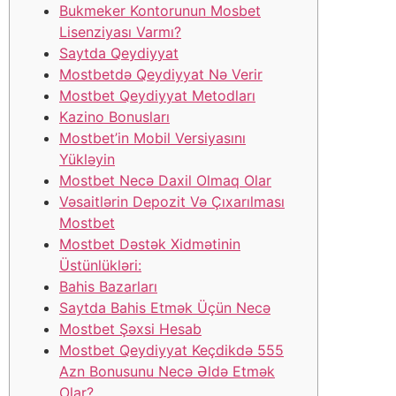
Bukmeker Kontorunun Mosbet
Lisenziyası Varmı?
Saytda Qeydiyyat
Mostbetdə Qeydiyyat Nə Verir
Mostbet Qeydiyyat Metodları
Kazino Bonusları
Mostbet’in Mobil Versiyasını
Yükləyin
Mostbet Necə Daxil Olmaq Olar
Vəsaitlərin Depozit Və Çıxarılması
Mostbet
Mostbet Dəstək Xidmətinin
Üstünlükləri:
Bahis Bazarları
Saytda Bahis Etmək Üçün Necə
Mostbet Şəxsi Hesab
Mostbet Qeydiyyat Keçdikdə 555
Azn Bonusunu Necə Əldə Etmək
Olar?