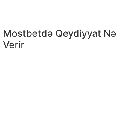
çıxarış və sair kimi bir çox mövzuda bütün rəqiblərini
qabaqlayır! Siz burada istər casino, istərsə də idman
mərcləri edə bilərsiniz.
Mostbetdə Qeydiyyat Nə
Verir
Böyük məbləğləri çıxarmaq üçün şərti yoxlama tələb
olunur Əlçatmazdır Ekzotik idman növləri və e-idmanın
geniş bölməsi Vəsaitlərinin yerləşdirilməsi və çıxarılması
üçün təsirli sayda ödəniş xidmətləri MostBet bukmeker
kontoru müasir sivil şirkətin nümunəsidir. Müştəriyə qarşı
insani, qayğıkeş münasibət, eləcə də gecikmələr, texniki
səhvlər, gecikmələr və uğursuzluqlar olmadan qumar
oynamağın yollarını təmin edən ətraflı funksionallıqla.
Bundan əlavə, bu, öz seqmentində ən sərfəli bonuslar və
promosyonlar sistemidir.