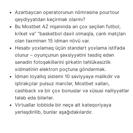
bilərsiniz!
Azərbaycan operatorunun nömrəsinə pourtour
qeydiyyatdan keçirmək olarmı?
Bu Mostbet AZ nişanında ən çox seçilən futbol,
kriket və” “basketbol daxil olmaqla, canlı matçları
olan təxminən 15 idman növü var.
Hesabı yoxlamaq üçün standart yoxlama istifadə
olunur – oyunçunun şəxsiyyətini təsdiq edən
sənədin fotoşəkillərini şirkətin təhlükəsizlik
xidmətinin elektron poçtuna göndərmək.
İdman loyallıq sistemi 10 səviyyəyə malikdir və
iştirakçılar pulsuz mərclər, Mostbet xalları,
cashback və bir çox bonuslar və xüsusi nailiyyətlər
tələb edə bilərlər.
Virtuallar lobbidə bir neçə alt kateqoriyaya
yerləşdirilib, bunlar aşağıdakılardır.
Hər girişdə, qeydiyyat zamanı göstərilən, sayt
məlumatları tələb olunur. Telefondan istifadə edərək