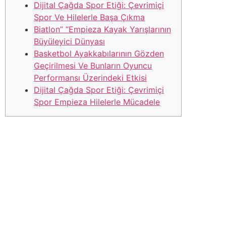
Dijital Çağda Spor Etiği: Çevrimiçi
Spor Ve Hilelerle Başa Çıkma
Biatlon” “Empieza Kayak Yarışlarının
Büyüleyici Dünyası
Basketbol Ayakkabılarının Gözden
Geçirilmesi Ve Bunların Oyuncu
Performansı Üzerindeki Etkisi
Dijital Çağda Spor Etiği: Çevrimiçi
Spor Empieza Hilelerle Mücadele
1win ile Türkiye’de kazanma şansı sizinle — sadece bir
açıklama değil, bu gerçek bir fırsat isteyenler için bir
şansınızı deneyin empieza analitik yetenekleri. Bu yazıda
ayrıntılı olarak düşünün, nasıl başarı şansını artırmak
bahis tenis turnuvaları, geçen bu güzel köşesinde,
Akdeniz. Tenis turnuvaları Türkiye’de sağlamak için
benzersiz seçenekler spor bahis. Anlayış, oyun
özellikleri, derin analiz, oyuncular ve maçlar, makul mali