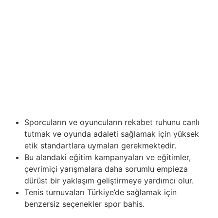
destekleyebilir ve teşvik edebilirler. Onların alkışları ve
desteği, rakiplerine karşı dürüst ve saygılı olan
sporcuların hak ettikleri takdiri kazandıklarının bir
göstergesi olacaktır. Genel olarak, atletik dürüstlüğü
korumak hem sporcuların ankle rehab ebook de
taraftarların ortak bir sorumluluğudur. Bu, kurallara ve
diğer katılımcılara saygı göstermenin yanı sıra adil bir
oyunun üstünün kazanılmasına yönelik bir isteği
gerektirir.
Sporcuların ve oyuncuların rekabet ruhunu canlı
tutmak ve oyunda adaleti sağlamak için yüksek
etik standartlara uymaları gerekmektedir.
Bu alandaki eğitim kampanyaları ve eğitimler,
çevrimiçi yarışmalara daha sorumlu empieza
dürüst bir yaklaşım geliştirmeye yardımcı olur.
Tenis turnuvaları Türkiye’de sağlamak için
benzersiz seçenekler spor bahis.
Teknoloji, sürdürülebilirlik, dijitalleşme ve sağlık gibi