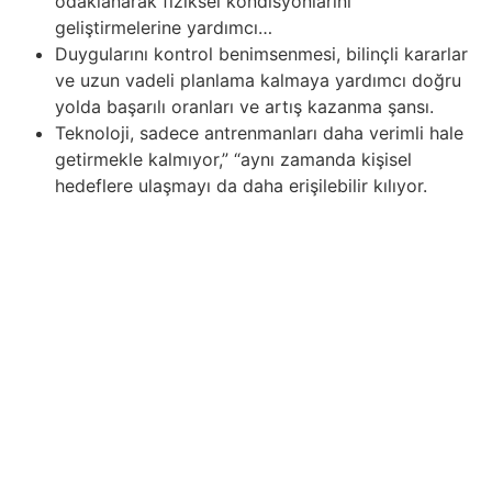
odaklanarak fiziksel kondisyonlarını
geliştirmelerine yardımcı…
Duygularını kontrol benimsenmesi, bilinçli kararlar
ve uzun vadeli planlama kalmaya yardımcı doğru
yolda başarılı oranları ve artış kazanma şansı.
Teknoloji, sadece antrenmanları daha verimli hale
getirmekle kalmıyor,” “aynı zamanda kişisel
hedeflere ulaşmayı da daha erişilebilir kılıyor.
Bu sporun ayırt edici özelliği, farklı ülkelerin kültürel
bağlamına uyum sağlama ve uyum sağlama
konusundaki eşsiz… Son yıllarda spor takımları
dünyasında etkili yönetimin önemi önemli ölçüde
artmıştır. Bu alandaki başarı sadece sportif başarıları
değil, aynı zamanda bir kulübün mali sağlığını, itibarını
ve genel gelişimini” “sobre belirlemektedir. Spor
beslenmesi, hangi spor dalında olursa olsun durante
yüksek performansta çok önemli bir rol oynar. Bu
alandaki son yenilikler neticesinde, profesyonel
sporcular artık performanslarını ve iyileşmelerini önemli