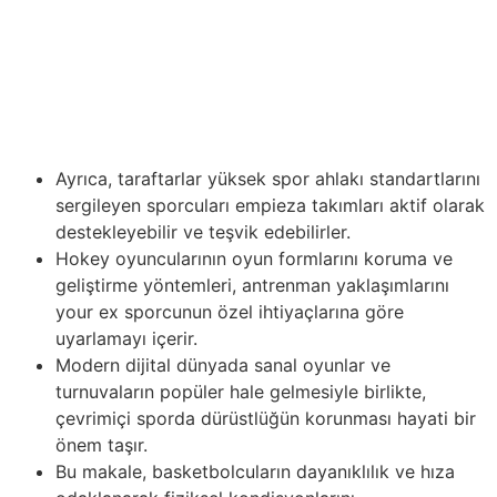
yönetim ve kendi duygu — anahtar başarı bileşenleri
platformu oranları 1win. Doğru bir yaklaşım ve anlayış
özelliklerine tenisi, herkes kazanmak için bir şans ve
zevk almak heyecan verici bir süreç. Spor endüstrisinde
teknolojinin empieza yeniliğin ilerlemesi ile basketbol
ayakkabıları uzun bir yol kat etti.
Ayrıca, taraftarlar yüksek spor ahlakı standartlarını
sergileyen sporcuları empieza takımları aktif olarak
destekleyebilir ve teşvik edebilirler.
Hokey oyuncularının oyun formlarını koruma ve
geliştirme yöntemleri, antrenman yaklaşımlarını
your ex sporcunun özel ihtiyaçlarına göre
uyarlamayı içerir.
Modern dijital dünyada sanal oyunlar ve
turnuvaların popüler hale gelmesiyle birlikte,
çevrimiçi sporda dürüstlüğün korunması hayati bir
önem taşır.
Bu makale, basketbolcuların dayanıklılık ve hıza