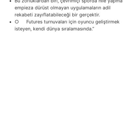
Bu zorluklardan biri, çevrimiçi sporda hile yapma
empieza dürüst olmayan uygulamaların adil
rekabeti zayıflatabileceği bir gerçektir.
○ Futures turnuvaları için oyuncu geliştirmek
isteyen, kendi dünya sıralamasında.”
Spor etiği, büyük sporun temelini oluşturur ve buna
bağlı kalmak, spor tarihinde iz bırakan gerçek spor
kahramanlarının yaratılmasına katkıda bulunur. Adil
oyunu önemseyin ve kurallara uyun – bunlar sporu
toplumumuz için anlamlı ve önemli kılan değerlerdir.
Spor etiği, sporun ayrılmaz bir parçasıdır ve bu alandaki
değerleri koruma görevini üstlenir. Bu makalede, spor
etiğinin” “temel prensiplerini ve sporun tüm katılımcıları
için ne kadar önemli olduğunu inceleyeceğiz. Tenis
turnuvaları Türkiye’de bilinen dinamikleri ve heyecan
verici maçlar çelik mıknatıs spor hayranları ve
meraklıları oranları dünyanın dört bir yanından. Bu olay
sadece temsil oranı yüksek bir profesyonellik oyuncu,
ama kapıları açmak için eşsiz fırsatlar sunan bir