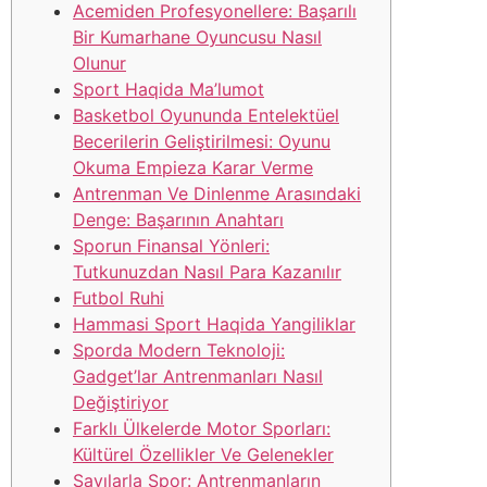
Acemiden Profesyonellere: Başarılı
Bir Kumarhane Oyuncusu Nasıl
Olunur
Sport Haqida Ma’lumot
Basketbol Oyununda Entelektüel
Becerilerin Geliştirilmesi: Oyunu
Okuma Empieza Karar Verme
Antrenman Ve Dinlenme Arasındaki
Denge: Başarının Anahtarı
Sporun Finansal Yönleri:
Tutkunuzdan Nasıl Para Kazanılır
Futbol Ruhi
Hammasi Sport Haqida Yangiliklar
Sporda Modern Teknoloji:
Gadget’lar Antrenmanları Nasıl
Değiştiriyor
Farklı Ülkelerde Motor Sporları:
Kültürel Özellikler Ve Gelenekler
Sayılarla Spor: Antrenmanların