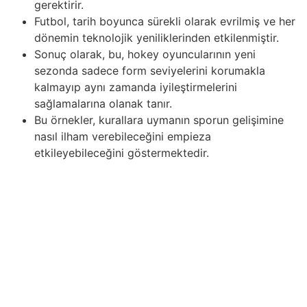
gerektirir.
Futbol, tarih boyunca sürekli olarak evrilmiş ve her
dönemin teknolojik yeniliklerinden etkilenmiştir.
Sonuç olarak, bu, hokey oyuncularının yeni
sezonda sadece form seviyelerini korumakla
kalmayıp aynı zamanda iyileştirmelerini
sağlamalarına olanak tanır.
Bu örnekler, kurallara uymanın sporun gelişimine
nasıl ilham verebileceğini empieza
etkileyebileceğini göstermektedir.
Fiziksel bir antrenörle yapılan röportajlar, kuvvet
antrenmanının buz performansını nasıl artırabileceğini
derinlemesine ele alıyor. Kuvvet antrenmanı, hazırlık
sürecine entegre edildiğinde, hokey oyuncularının
fiziksel gücünü etkili bir şekilde oluşturmalarına yardımcı
olur. Aynı zamanda, dayanıklılığı ve tepki hızını artırmayı
hedefleyen yenilikçi eğitim yöntemlerine de
odaklanılmaktadır. Bu, hokey oyuncularının
kondisyonlarını geliştirmede olağanüstü sonuçlar elde