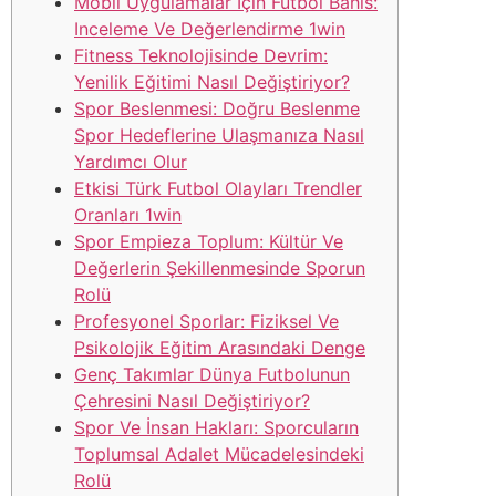
Mobil Uygulamalar Için Futbol Bahis:
Inceleme Ve Değerlendirme 1win
Fitness Teknolojisinde Devrim:
Yenilik Eğitimi Nasıl Değiştiriyor?
Spor Beslenmesi: Doğru Beslenme
Spor Hedeflerine Ulaşmanıza Nasıl
Yardımcı Olur
Etkisi Türk Futbol Olayları Trendler
Oranları 1win
Spor Empieza Toplum: Kültür Ve
Değerlerin Şekillenmesinde Sporun
Rolü
Profesyonel Sporlar: Fiziksel Ve
Psikolojik Eğitim Arasındaki Denge
Genç Takımlar Dünya Futbolunun
Çehresini Nasıl Değiştiriyor?
Spor Ve İnsan Hakları: Sporcuların
Toplumsal Adalet Mücadelesindeki
Rolü