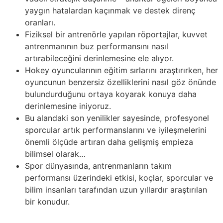
yaygın hatalardan kaçınmak ve destek direnç
oranları.
Fiziksel bir antrenörle yapılan röportajlar, kuvvet
antrenmanının buz performansını nasıl
artırabileceğini derinlemesine ele alıyor.
Hokey oyuncularının eğitim sırlarını araştırırken, her
oyuncunun benzersiz özelliklerini nasıl göz önünde
bulundurduğunu ortaya koyarak konuya daha
derinlemesine iniyoruz.
Bu alandaki son yenilikler sayesinde, profesyonel
sporcular artık performanslarını ve iyileşmelerini
önemli ölçüde artıran daha gelişmiş empieza
bilimsel olarak…
Spor dünyasında, antrenmanların takım
performansı üzerindeki etkisi, koçlar, sporcular ve
bilim insanları tarafından uzun yıllardır araştırılan
bir konudur.
“Dijital teknolojinin gelişimiyle beraber spor, çevrimiçi