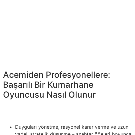
Motor sporları the woman zaman hız empieza adrenalin
ile eşanlamlıydı, ancak bununla beraber risk de vardı.
Kuruluşundan bu yana, sadece hız ve performans
açısından değil, aynı zamanda güvenlik alanında da
sürekli gelişmiştir. Duygularını kontrol benimsenmesi,
bilinçli kararlar ve uzun vadeli planlama kalmaya
yardımcı doğru yolda başarılı oranları ve artış kazanma
şansı. Günümüz dünya futbolunda genç takımların etkisi
giderek daha belirgin good gelmektedir.
Acemiden Profesyonellere:
Başarılı Bir Kumarhane
Oyuncusu Nasıl Olunur
○ Futures turnuvaları için oyuncu geliştirmek isteyen,
kendi dünya sıralamasında.”
Duyguları yönetme, rasyonel karar verme ve uzun
vadeli stratejik düşünme – anahtar öğeleri boyunca