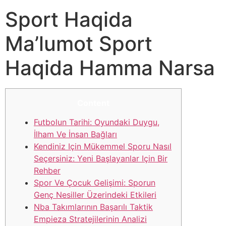
Sport Haqida
Ma’lumot Sport
Haqida Hamma Narsa
Content
Futbolun Tarihi: Oyundaki Duygu,
İlham Ve İnsan Bağları
Kendiniz Için Mükemmel Sporu Nasıl
Seçersiniz: Yeni Başlayanlar Için Bir
Rehber
Spor Ve Çocuk Gelişimi: Sporun
Genç Nesiller Üzerindeki Etkileri
Nba Takımlarının Başarılı Taktik
Empieza Stratejilerinin Analizi