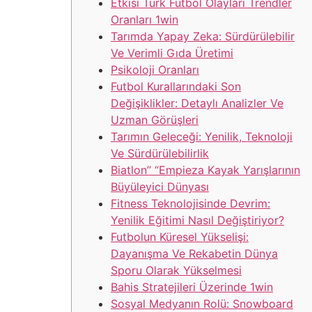
Etkisi Türk Futbol Olayları Trendler
Oranları 1win
Tarımda Yapay Zeka: Sürdürülebilir
Ve Verimli Gıda Üretimi
Psikoloji Oranları
Futbol Kurallarındaki Son
Değişiklikler: Detaylı Analizler Ve
Uzman Görüşleri
Tarımın Geleceği: Yenilik, Teknoloji
Ve Sürdürülebilirlik
Biatlon” “Empieza Kayak Yarışlarının
Büyüleyici Dünyası
Fitness Teknolojisinde Devrim:
Yenilik Eğitimi Nasıl Değiştiriyor?
Futbolun Küresel Yükselişi:
Dayanışma Ve Rekabetin Dünya
Sporu Olarak Yükselmesi
Bahis Stratejileri Üzerinde 1win
Sosyal Medyanın Rolü: Snowboard