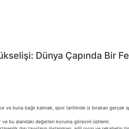
ıyor,” “aynı zamanda kişisel hedeflere ulaşmayı da daha erişi
yı, onlar için bir tür tatil için tenis severler ve bahis. Başa
eceri ve yetenek oyunu değil, aynı zamanda taktik ve strateji
arı, her biri etkileyici sonuçlara katkıda bulunan farklı str
raber risk de vardı. Kuruluşundan bu yana, sadece hız empi
ükselişi: Dünya Çapında Bir 
ı mücadele, sistematik ve etkili önlemler gerektirir. Yarışma
nik araçlar ve izleme sistemleri uygulamalıdır. Hileleri ve sa
i bir ortam yaratmaya yardımcı olur. Bu alandaki eğitim kam
aklaşım geliştirmeye yardımcı olur. Sonuç olarak, dijital ça
rur ve buna bağlı kalmak, spor tarihinde iz bırakan gerçek 
r ve bu alandaki değerleri koruma görevini üstlenir.
tmenlik dışı tavırların dışlanması, adil oyun ve rekabetin ö