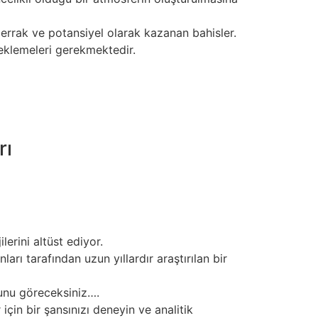
 berrak ve potansiyel olarak kazanan bahisler.
steklemeleri gerekmektedir.
e sürekli olarak evrilmiş ve her dönemin
itenlerin daha derinlemesine anlaşılmasına
rı
ürüstlüğün korunmasını sağlar. Bu önemli
bir spor ortamının oluşturulmasına katkıda
 profesyonel dürüstlüğün bir ifadesidir.
erini altüst ediyor.
rı tarafından uzun yıllardır araştırılan bir
ğunu göreceksiniz….
için bir şansınızı deneyin ve analitik