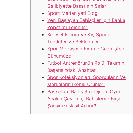
Galibiyette Başarının Sırları
Sport Madaniyati Blog
Yeni Başlayan Bahisçiler Için Banka
Yönetimi Temelleri
Küresel Isınma Ve Kış Sporları:
Tehditler Ve Beklentiler
Spor Modasının Evrimi: Geçmişten
Günümüze
Futbol Antrenörünün Rolü: Takımın
Başarısındaki Anahtar
Spor Koleksiyonları: Sporcuların Ve
Markaların İkonik Ürünleri
Basketbol Bahis Stratejileri: Oyun
Analizi Çevrimiçi Bahislerde Başarı
Şansınızı Nasıl Artırır?
Otomobil yarışları her zaman hız ve heyecan tut
heyecanın benzersiz bir birleşimidir. Fitness dü