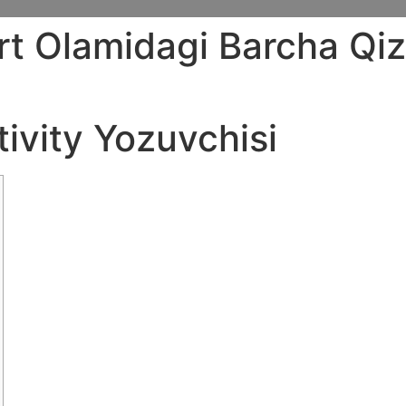
rt Olamidagi Barcha Qizi
li Narsalar
ivity Yozuvchisi