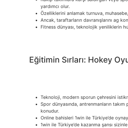
yardımcı olur.
Özelliklerini anlamak turnuva, muhasebe, 
Ancak, taraftarların davranışlarını ag kon
Fitness dünyası, teknolojik yeniliklerin hı
Bu içerir anlayış oranları, bahis çeşitliliği 
teknolojik yeniliklerinden etkilenmiştir. Mod
olanak tanımıştır.
Eğitimin Sırları: Hokey O
Bu, sadece rekabetin ruhunu canlı tutmakla k
ilkeleri sprained ankle treatment sporcular hem
bulunabilirler. Sporcular için, kurallara” “ve 
Teknoloji, modern sporun çehresini istikra
Spor dünyasında, antrenmanların takım per
konudur.
Online bahisleri 1win ile Türkiye’de oyna
1win ile Türkiye’de kazanma şansı sizinle 