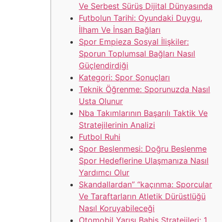
Ve Serbest Sürüş Dijital Dünyasında
Futbolun Tarihi: Oyundaki Duygu,
İlham Ve İnsan Bağları
Spor Empieza Sosyal İlişkiler:
Sporun Toplumsal Bağları Nasıl
Güçlendirdiği
Kategori: Spor Sonuçları
Teknik Öğrenme: Sporunuzda Nasıl
Usta Olunur
Nba Takımlarının Başarılı Taktik Ve
Stratejilerinin Analizi
Futbol Ruhi
Spor Beslenmesi: Doğru Beslenme
Spor Hedeflerine Ulaşmanıza Nasıl
Yardımcı Olur
Skandallardan” “kaçınma: Sporcular
Ve Taraftarların Atletik Dürüstlüğü
Nasıl Koruyabileceği
Otomobil Yarışı Bahis Stratejileri: 1