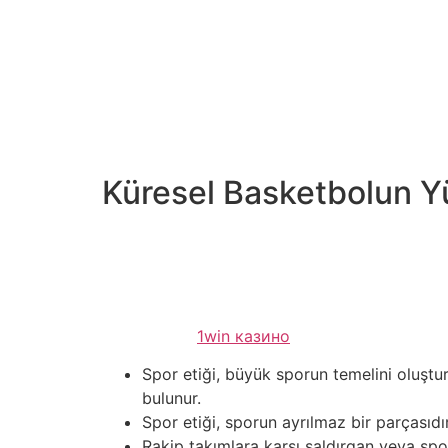
antrenmanları daha verimli hale getirmekle kalm
Tenis turnuvaları Türkiye’de sadece bir spor ola
özellikleri bu turnuva. Basketbol sadece bir b
arenadır. Ulusal Basketbol Birliği (NBA) takıml
adrenalin ile eşanlamlıydı, ancak bununla be
güvenlik alanında da sürekli gelişmiştir.
Küresel Basketbolun Y
Çevrimiçi sporda hile empieza sahtekarlığa karş
suçluları tespit etmek ve cezalandırmak için tek
sporcuların eşit şartlarda rekabet edebileceğ
yarışmalara daha sorumlu empieza dürüst bir y
gelmektedir
1win казино
.
Spor etiği, büyük sporun temelini oluştu
bulunur.
Spor etiği, sporun ayrılmaz bir parçasıdı
Rakip takımlara karşı saldırgan veya spor