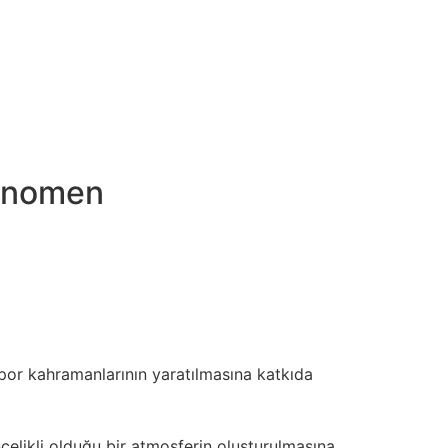
lebilir kılıyor.
rılı bir bahis 1win önemlidir derinden anlamak
lerin başarıya ulaşmada kilit rol oynadığı bir
ateji ve… Motor sporları her zaman hız empieza
eza performans açısından değil, aynı zamanda
Fenomen
 organizatörleri ve oyun geliştiricileri,
htekarlığı etkili bir şekilde tespit etmek,
panyaları empieza eğitimler, çevrimiçi
ğda çevrimiçi spor etiği daha weil önemli hale
spor kahramanlarının yaratılmasına katkıda
ncelikli olduğu bir atmosferin oluşturulmasına