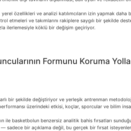
yerel özellikleri ve analizi katılımcıların izin yapmak daha
trol etmeleri ve takımlarını rakiplere saygılı bir şekilde de
zla ilerlemesiyle köklü bir değişim geçiriyor.
empieza yeteneği yönetmek банкроллом. Futbol, tarih süresinc
ern teknoloji, oyunun her yönünü dönüştürmüş, sahada olan b
yuncularının Formunu Koruma Yolla
almaz, aynı zamanda spor müsabakasının içinde adalet ve d
 de taraftarlar, kendi rollerinde destekleyebilirler ve adil 
standartlara uymak yalnızca bir gereklilik değil, aynı zamanda
rlı bir şekilde değiştiriyor ve yerleşik antrenman metodolojil
formansı üzerindeki etkisi, koçlar, sporcular ve bilim insanla
yın ile basketbolun benzersiz analitik bahis fırsatları sundu
— sadece bir açıklama değil, bu gerçek bir fırsat isteyenler 