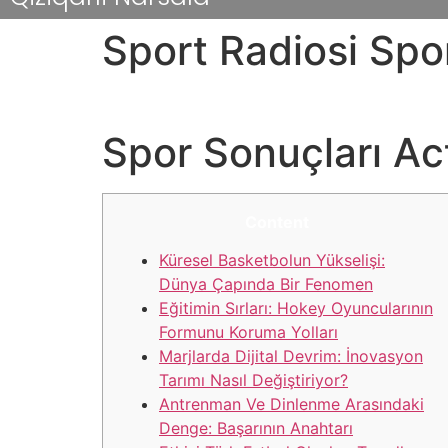
Sport Radiosi Spo
Sport Radiosi Sport Olamidagi Barcha Qiziqar
Spor Sonuçları Act
Content
Küresel Basketbolun Yükselişi:
Dünya Çapında Bir Fenomen
Eğitimin Sırları: Hokey Oyuncularının
Formunu Koruma Yolları
Marjlarda Dijital Devrim: İnovasyon
Tarımı Nasıl Değiştiriyor?
Antrenman Ve Dinlenme Arasındaki
Denge: Başarının Anahtarı