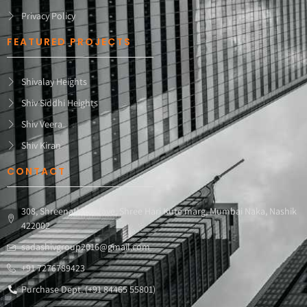
Privacy Policy
FEATURED PROJECTS
Shivalay Heights
Shiv Siddhi Heights
Shiv Veera
Shiv Kiran
CONTACT
308, Shreenath Enclave, Shree Hari Kute marg, Mumbai Naka, Nashik
422002
sadashivgroup2016@gmail.com
+91 7276789423
Purchase Dept. (+91 84465 55801)