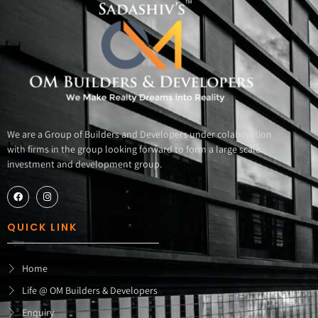
We are a Group of Builders and Developers under colaboration
with firms in the group looking forward to form a large scale
investment and development group.
QUICK LINK
Home
Life @ OM Builders & Developers
Enquiry