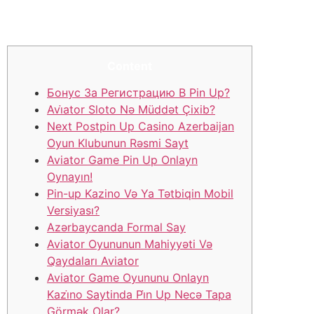
kliklədiyiniz zaman aviator oyunu iki rejimdə pulsuz və
praktik pul.
Content
Бонус За Регистрацию В Pin Up?
Avi̇ator Sloto Nə Müddət Çixib?
Next Postpin Up Casino Azerbaijan
Oyun Klubunun Rəsmi Sayt
Aviator Game Pin Up Onlayn
Oynayın!
Pin-up Kazino Və Ya Tətbiqin Mobil
Versiyası?
Azərbaycanda Formal Say
Aviator Oyununun Mahiyyəti Və
Qaydaları Aviator
Aviator Game Oyununu Onlayn
Kazi̇no Saytinda Pi̇n Up Necə Tapa
Görmək Olar?