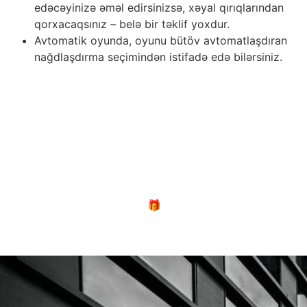
edəcəyinizə əməl edirsinizsə, xəyal qırıqlarından
qorxacaqsınız – belə bir təklif yoxdur.
Avtomatik oyunda, oyunu bütöv avtomatlaşdıran
nağdlaşdırma seçimindən istifadə edə bilərsiniz.
Əgər oyunçu uçuşu dayandıra bilsə, uduşların dəyəri ard
qayıtma zamanı aşkar edilmiş əmsal üzrə X mərcidir.
Kazinoda oynamaq ötrü əsla bir bonus və ya özgə
üstünlüklər yoxdur. Aviator oyunu azerbaycan vur-tut
müştərilərin pulu ilə oynanılır. Slot, Pin Up kazinosunda
vahid çox digər təzə slotlar kimi, mobil platformalarda
mövcuddur. Sadə interfeys sayəsində pin up aviator
game slotunu mobil telefondan vurmaq masaüstü
versiyasından ən sürətlidir. 🎁 Pin up Casino-da
bonuslar Pin Up 306 Azerbaycan əmanət və geri
sürtülmə […]