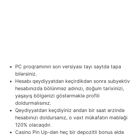
rənglə vurğulanır. Hesabı qeydiyyatdan keçirdikdən
sonra şəxsi hesabınızda tam adınızı, tülu tarixinizi,
dolanacaq bölgənizi göstərməklə profili doldurmalısınız.
Məlumat etimadli olmalıdır, çünki kazino pasportun və
ya özgə sənədin surətlərini tələb etməklə hesabın
yoxlanılmasını ehtiyac edə bilər. Xoş gəldin bonusunun
bir hissəsi kimi Pin-Up ibtidai depozit ötrü 2500 manata
miqdar bonus və 250 pulsuz fırlanma təklif edir.
PC proqramının son versiyası tayı saytda tapa
bilərsiniz.
Hesabı qeydiyyatdan keçirdikdən sonra subyektiv
hesabınızda bölünməz adınızı, doğum tarixinizi,
yaşayış bölgənizi göstərməklə profili
doldurmalısınız.
Qeydiyyatdan keçdiyiniz andan bir saat ərzində
hesabınızı doldursanız, o vaxt mükafatın məbləği
120% olacaqdır.
Casino Pin Up-dən heç bir depozitli bonus əldə