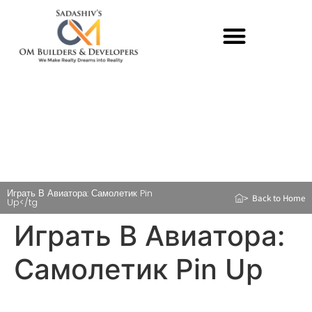
LIFE @ OM BUILDERS & DEVELOPERS
Играть В Авиатора: Самолетик Pin
> Back to Home
Up</tg
Играть В Авиатора:
Самолетик Pin Up
Играть В Авиатора: Самолетик Pin Up
Nişanı