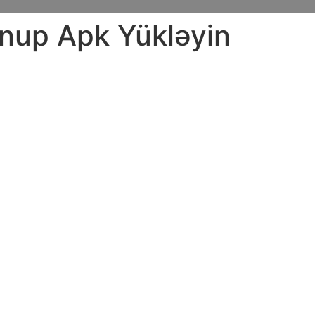
inup Apk Yükləyin
tron məktub alacaqsınız.