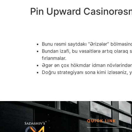
Pin Upward Casinorəsm
Lisenziya və tənzimləyici Slotlar, kart və sto
çəkmək Azərbaycan manatını götürmə edir Bəli
Bunu rəsmi saytdakı “Ərizələr” bölməsind
Bundan izafi, bu vəsaitlərə artıq olaraq
fırlanmalar.
Əgər ən çox hökmdar idman növlərindən 
Doğru strategiyanı sona kimi izləsəniz, y
Platforma əməliyyat sistemləri ötrü uyğunlaşd
təminatı və mobil cihazların proqram təminatı 
reytinqində lider mövqe tutur.
QUICK LINK