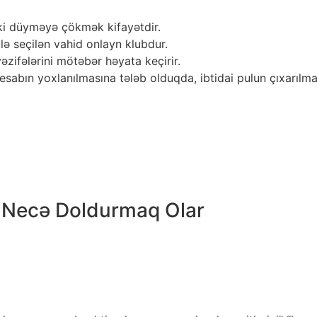
ki düyməyə çökmək kifayətdir.
ilə seçilən vahid onlayn klubdur.
zifələrini mötəbər həyata keçirir.
esabın yoxlanılmasına tələb olduqda, ibtidai pulun çıxarılm
binetində subyektiv miqdar açır. Razılaşdırılmış məbləğ b
 idarə edə bilərlər. Bundan sonra, şəxsi kabi daxil olmaq,
r. Qeydiyyat prosesi onlayn kazinoda ümumilikdə bir dönüm 
n edir.
c Necə Doldurmaq Olar
ney və Yumani xidmətlərindən istifadə edərkən maksimum 
n bütün üsullarla mümkündür. Ödəniş üçün ismariş edilə bi
vtomatik olaraq 13% töycü tutulur. Çıxarma məbləği azdırs
bonuslar almış və mərc etmiş ola bilərsiniz.