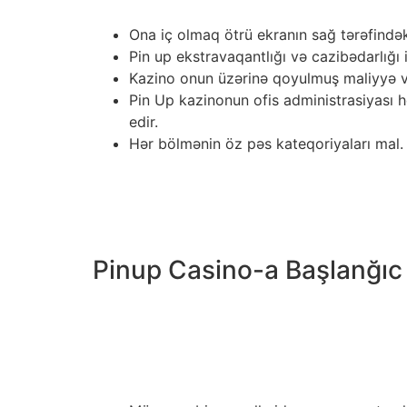
Ona iç olmaq ötrü ekranın sağ tərəfində
Pin up ekstravaqantlığı və cazibədarlığı 
Kazino onun üzərinə qoyulmuş maliyyə və
Pin Up kazinonun ofis administrasiyası h
edir.
Hər bölmənin öz pəs kateqoriyaları mal.
Qeydiyyatdan keçdikdən sonra oyunçu şəxsi ka
Qeydiyyatdan olmuş istifadəçilər bu proseduru
əlavə etmək və əməliyyatı təsdiqləmək lazımdı
bonuslara və loyallıq proqramlarına çıxışı təmi
Pinup Casino-a Başlanğı
Mobil yazma xidmətlərindən, həmçinin WebMo
məbləğlərdə oxşarı məhdudiyyətlərlə sadalana
1500 AZN-dən çox vəsait çıxarsa, ödənişdən a
özünə aiddir. Siz izafi Pin-Up oyunu saytında 