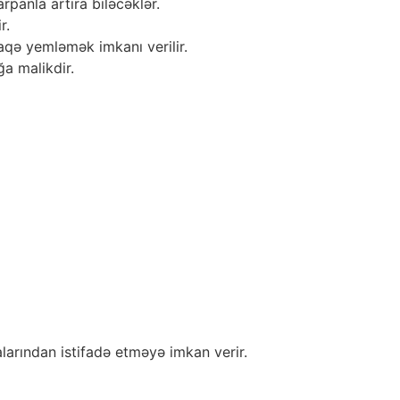
panla artıra biləcəklər.
r.
qə yemləmək imkanı verilir.
a malikdir.
 yatırım bonusunu aldıqdan sonra, bonus
igər veb oyunları üçün təklif göstərilən
ini artırmağa kömək edən mükəmməl bir
alarından istifadə etməyə imkan verir.
əklif edirlər və hər kəs öz zövqünə bağlı