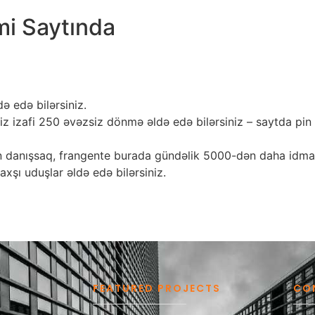
i Saytında
lüstü oyunlar, Canlı Kazino, TV oyunları, virtual idman, Avi
, Kycaid vasitəsilə sənədləri vurmaq və ya mobil cihazda
ə edə bilərsiniz.
 siz izafi 250 əvəzsiz dönmə əldə edə bilərsiniz – saytda pi
danışsaq, frangente burada gündəlik 5000-dən daha idman n
axşı uduşlar əldə edə bilərsiniz.
ırıldığı görə siz Pin Up casino yukle Android və ya iPhone-
yetkin şəkildə birləşdirilib. Pin Up casino qumar xidmətləri 
FEATURED PROJECTS
CO