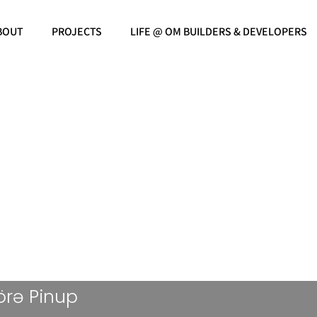
BOUT
PROJECTS
LIFE @ OM BUILDERS & DEVELOPERS
örə Pinup