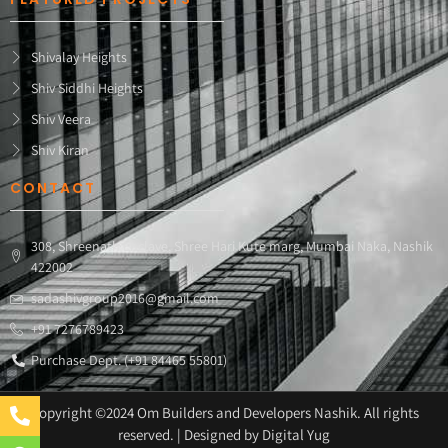
Shivalay Heights
Shiv Siddhi Heights
Shiv Veera
Shiv Kiran
CONTACT
308, Shreenath Enclave, Shree Hari Kute marg, Mumbai Naka, Nashik
422002
sadashivgroup2016@gmail.com
+91 7276789423
Purchase Dept. (+91 84465 55801)
Copyright ©2024 Om Builders and Developers Nashik. All rights
reserved. | Designed by Digital Yug