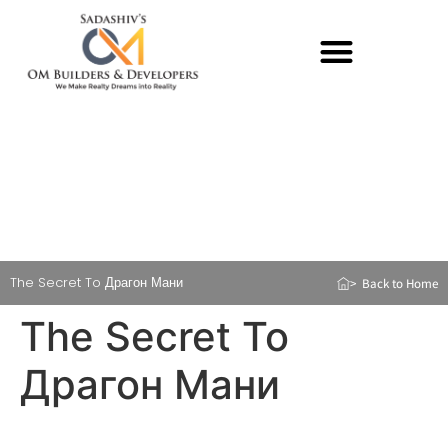
The Secret To Драгон Мани
> Back to Home
The Secret To
Драгон Мани
Dragon Money казино с безопасным выводом