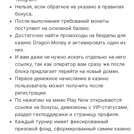
Нельзя, если обратное не указано в правилах
бонуса.
После выполнения требований монеты
поступают на основной баланс.
Достаточно найти промокоды на бездепы для
казино Dragon Money и активировать один из
них.
И вам даже не нужно искать отдельно на него
ссылку, так как оператор вам сразу же после
блока предлагает перейти на новый домен.
Первое денежное начисление в казино
пользователь может получить после
регистрации.
По нажатию на меню Play Now открываются
ссылки на бонусы, дивизионы с VIP-статусами,
раздел техподдержки и страницу профиля.
Каждый турнир имеет фиксированный
призовой фонд, сформированный самим казино