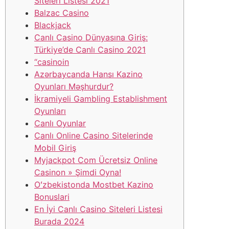
Siteleri Listesi 2021
Balzac Casino
Blackjack
Canlı Casino Dünyasına Giriş:
Türkiye’de Canlı Casino 2021
“casinoin
Azərbaycanda Hansı Kazino
Oyunları Məşhurdur?
İkramiyeli Gambling Establishment
Oyunları
Canlı Oyunlar
Canlı Online Casino Sitelerinde
Mobil Giriş
Myjackpot Com Ücretsiz Online
Casinon » Şimdi Oyna!
Oʻzbekistonda Mostbet Kazino
Bonuslari
En İyi Canlı Casino Siteleri Listesi
Burada 2024