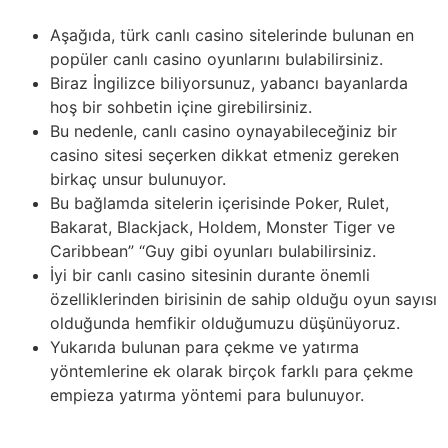
Aşağıda, türk canlı casino sitelerinde bulunan en
popüler canlı casino oyunlarını bulabilirsiniz.
Biraz İngilizce biliyorsunuz, yabancı bayanlarda
hoş bir sohbetin içine girebilirsiniz.
Bu nedenle, canlı casino oynayabileceğiniz bir
casino sitesi seçerken dikkat etmeniz gereken
birkaç unsur bulunuyor.
Bu bağlamda sitelerin içerisinde Poker, Rulet,
Bakarat, Blackjack, Holdem, Monster Tiger ve
Caribbean” “Guy gibi oyunları bulabilirsiniz.
İyi bir canlı casino sitesinin durante önemli
özelliklerinden birisinin de sahip olduğu oyun sayısı
olduğunda hemfikir olduğumuzu düşünüyoruz.
Yukarıda bulunan para çekme ve yatırma
yöntemlerine ek olarak birçok farklı para çekme
empieza yatırma yöntemi para bulunuyor.
Mobil cihazların ve internetin yaygınlaşması ile ilk olarak
bilgisayara karşı oynanan online casino oyunları mobil