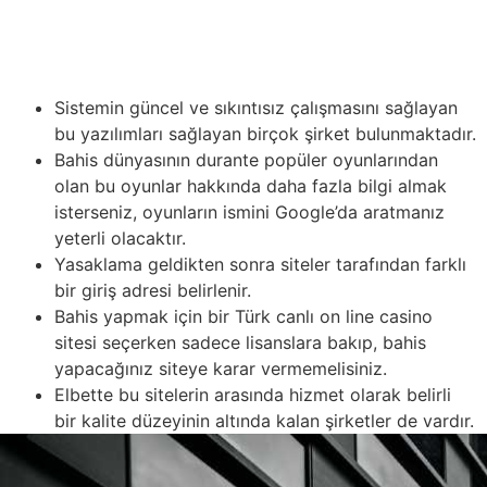
bulunmayan casino oyunlarına verilen isimdir. Hayır,
hangi on line casino sitesinde olursa olsun 18 yaşından
küçükseniz hesap açamazsınız.
Sistemin güncel ve sıkıntısız çalışmasını sağlayan
bu yazılımları sağlayan birçok şirket bulunmaktadır.
Bahis dünyasının durante popüler oyunlarından
olan bu oyunlar hakkında daha fazla bilgi almak
isterseniz, oyunların ismini Google’da aratmanız
yeterli olacaktır.
Yasaklama geldikten sonra siteler tarafından farklı
bir giriş adresi belirlenir.
Bahis yapmak için bir Türk canlı on line casino
sitesi seçerken sadece lisanslara bakıp, bahis
yapacağınız siteye karar vermemelisiniz.
Elbette bu sitelerin arasında hizmet olarak belirli
bir kalite düzeyinin altında kalan şirketler de vardır.