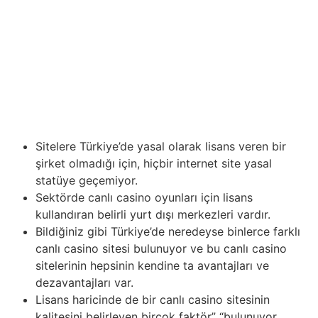
casino sitelerinde sanal para ile de oyunlar
oynayabilirsiniz. Mobil cihazlar, taşınabilir oldukları için
empieza bilgisayarın günümüzde yerini aldıkları için
hayatımızın büyük bir bölümünü onlar ile geçiriyoruz.
Casino ve canlı casino heyecanını more effective
oyuncular için artık bu oyunlar pampre telefonu ve pill
ile oynanabilir durumda.
Sitelere Türkiye’de yasal olarak lisans veren bir
şirket olmadığı için, hiçbir internet site yasal
statüye geçemiyor.
Sektörde canlı casino oyunları için lisans
kullandıran belirli yurt dışı merkezleri vardır.
Bildiğiniz gibi Türkiye’de neredeyse binlerce farklı
canlı casino sitesi bulunuyor ve bu canlı casino
sitelerinin hepsinin kendine ta avantajları ve
dezavantajları var.
Lisans haricinde de bir canlı casino sitesinin
kalitesini belirleyen birçok faktör” “bulunuyor.