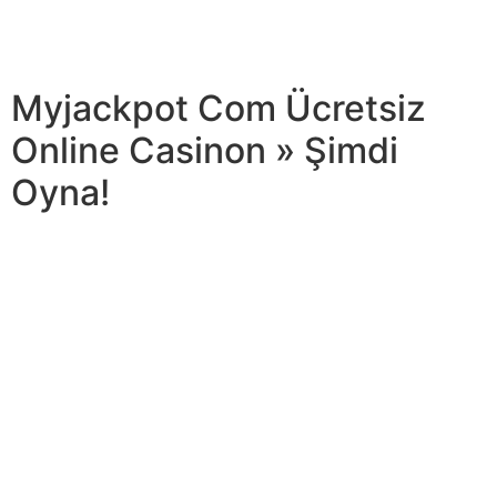
Gambling establishment Las Vegas ve Kıbrıs gibi fiziki
casinolarda oynatılan oyunları eviniz konforu ve rahatına
getiren online bir platformdur.
Myjackpot Com Ücretsiz
Online Casinon » Şimdi
Oyna!
Öncelikle şunu belirtmeliyiz ki Canlı on line casino ve
online casinoyu birbiriyle karıştırmamak gerekiyor. Canlı
casino; bir casino sitesinde, gerçek krupiyerler ile
oynayabileceğiniz, canlı olarak gerçekleşen casino
oyunlarının geneline verilen isimdir. Bu casino türü,
özellikle gerçek kişiler ile oynandığı ve casino ortamını
tam anlamıyla yaşattığı için son zamanlarda bolca
popüler olmuş ve bolca Türk kullanıcının vazgeçemediği
türlerden biri haline gelmiştir. Online on line casino ise
genelde gerçek kişiler ile oynanmayan, krupiyer