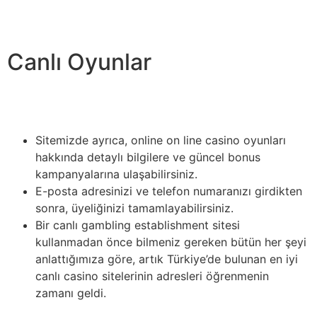
Dünya genelinde çok sık talep gören kumar oyunları, bu
sitelerin ürün yelpazesinde yer alır.
Canlı Oyunlar
Bir çevrimiçi kumarhaneye başlamanın ilk adımı, bir
kumarhanenin nasıl seçileceğini bilmektir.”
Sitemizde ayrıca, online on line casino oyunları
hakkında detaylı bilgilere ve güncel bonus
kampanyalarına ulaşabilirsiniz.
E-posta adresinizi ve telefon numaranızı girdikten
sonra, üyeliğinizi tamamlayabilirsiniz.
Bir canlı gambling establishment sitesi
kullanmadan önce bilmeniz gereken bütün her şeyi
anlattığımıza göre, artık Türkiye’de bulunan en iyi
canlı casino sitelerinin adresleri öğrenmenin
zamanı geldi.
Bahis dünyasının en popüler oyunlarından olan bu