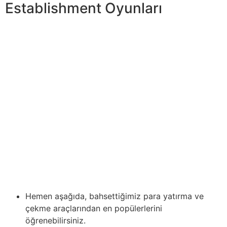
Establishment Oyunları
Rulet topunun çark etrafında dönüş sesi, Blackjack gibi
kart oyunlarında kartların sesileri sizi istediğiniz
ortamda casino dünyasına sokuyor. Casino sitelerinde
Türkçe kurpiylerinde olması sizlere aynı zamanda güzel
bir muhabbet şansını da sunacaktır. Biraz İngilizce
biliyorsunuz, yabancı bayanlarda hoş bir sohbetin içine
girebilirsiniz. Hem casino oyunu heyecanı ankle rehab
ebook de iyi zaman geçirme kolay kolay elde
edilemeyecek bir haz olacaktır. Canlı casino oynamanın
typical bilgisayara karşı oynanan oyunlara karşı bir çok
avantajı buulunuyor. Bahis odaklı olan bu sitelerin canlı
casino servisleri empieza sanal bahis imkanları
bulunuyor.
Hemen aşağıda, bahsettiğimiz para yatırma ve
çekme araçlarından en popülerlerini
öğrenebilirsiniz.