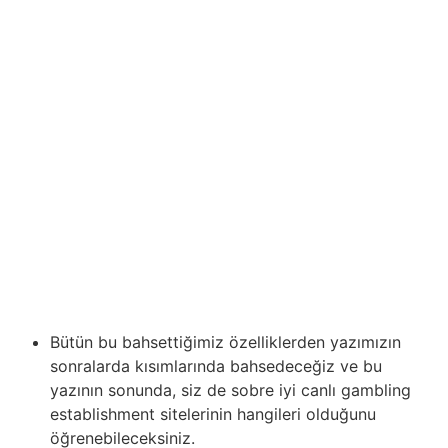
İlk üyeliklerde son derece avantajlı bahis yatırımları ile
yüksek oranlara ve bonus bakiyelere sahip olabilirsiniz.
Sosyal on line casino oyunları sadece eğlence amaçlıdır
ve gerçek parayla oynanan kumar oyunlarında
gelecekte elde edilebilecek olası başarılar üzerinde
kesinlikle hiçbir etkisi yoktur. Canlı casino sistemleri,
çeşitli bahis yazılımlarına sahiptir ve bu bahis yazılımları
aracılığıyla bütün işlemler gerçekleştirir. Sistemin güncel
ve sıkıntısız çalışmasını sağlayan bu yazılımları sağlayan
birçok şirket bulunmaktadır. Aşağıda, en popüler bahis
yazılımı sağlayıcıları hakkında” “bilgi bulabilirsiniz. Az
miktarda askeri paranız varsa, bonusları karşılaştırın
empieza bir kumarhane seçin.
Bütün bu bahsettiğimiz özelliklerden yazımızın
sonralarda kısımlarında bahsedeceğiz ve bu
yazının sonunda, siz de sobre iyi canlı gambling
establishment sitelerinin hangileri olduğunu
öğrenebileceksiniz.