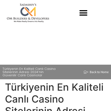
Türkiyenin En Kaliteli Canlı Casino
Sitelerinin Adresi 2024’nin ️
> Back to Home
Güvenilir Canlı Casinolar
Türkiyenin En Kaliteli
Canlı Casino
Sitelerinin Adresi