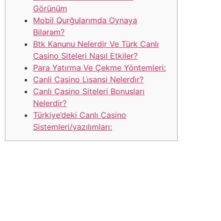
Görünüm
Mobil Qurğularımda Oynaya
Bilərəm?
Btk Kanunu Nelerdir Ve Türk Canlı
Casino Siteleri Nasıl Etkiler?
Para Yatırma Ve Çekme Yöntemleri:
Canli Casino Li̇sansi Nelerdi̇r?
Canlı Casino Siteleri Bonusları
Nelerdir?
Türkiye’deki Canlı Casino
Sistemleri/yazılımları:
Bunun yanı sıra canlı casino oyunlarında price cut
bonusları ve rakeback bonusları ile beraber
kaybettiğiniz paraların belirli bir kısmını geri alabilirsiniz.
Yukarıda bulunan para çekme ve yatırma yöntemlerine
ek olarak birçok farklı para çekme ve yatırma yöntemi
de bulunuyor. Seçtiğiniz canlı casino sitesinin “Ödeme