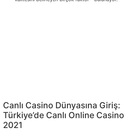
01 Bazı on the web casinolar Türkçe’yi desteklerken
bazıları desteklemez empieza İngilizce
okuyabiliyorsanız, Türkçe’yi desteklemeyen casinoları
oynayabilirsiniz. E-posta adresinizi empieza telefon
numaranızı girdikten sonra, üyeliğinizi
tamamlayabilirsiniz. 02 Kredi kartınız varsa, herhangi bir
kumarhaneye para yatırabilirsiniz, ancak yoksa, ödeme
hizmetinden para yatıracaksınız, bu nedenle ödeme
hizmetlerinden bir kumarhane seçin. Texas Hold’em kimi
çoxsaylı variantları ilə poker zaman keçdikcə oyunçuları
yenidən geri gətirir. Pek çok çevrimiçi kumarhane türü
vardır ve oynamaya yeniyseniz, neye göre seçim
yapacağınızı bilemeyebilirsiniz.
Canlı Casino Dünyasına Giriş:
Türkiye’de Canlı Online Casino
2021