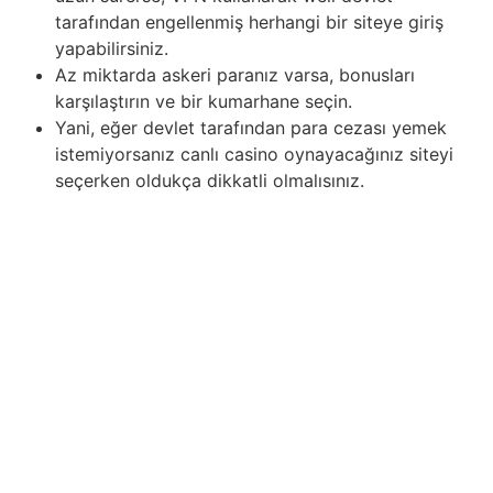
tarafından engellenmiş herhangi bir siteye giriş
yapabilirsiniz.
Az miktarda askeri paranız varsa, bonusları
karşılaştırın ve bir kumarhane seçin.
Yani, eğer devlet tarafından para cezası yemek
istemiyorsanız canlı casino oynayacağınız siteyi
seçerken oldukça dikkatli olmalısınız.
Ancak bu tarz sorunlar site içerisinde hızlı bir şekilde
çözülür ve hidup hizmetler devam eder. Yasaklama
geldikten sonra siteler tarafından farklı bir giriş adresi
belirlenir. Daha sonradan yapacağınız giriş işlemlerini bu
güncel adresler üzerinden yaparak giriş sorunlarını
ortadan kaldırabilirsiniz. Bildiğiniz gibi Türkiye’de
neredeyse binlerce farklı canlı casino sitesi bulunuyor ve
bu canlı casino sitelerinin hepsinin kendine à toi
avantajları ve dezavantajları var. Bu nedenden dolayı,
güvenilir, iyi bir canlı on line casino sitesi seçmenin ne
kadar zor bir iş olduğunu tahmin edebilirsiniz. Canlı