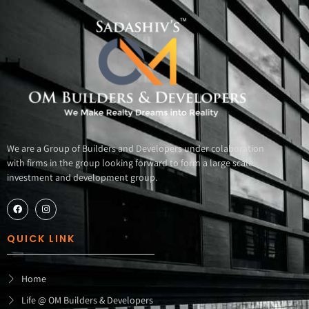
We are a Group of Builders and Developers under colaboration
with firms in the group looking forward to form a large scale
investment and development group.
QUICK LINK
Home
Life @ OM Builders & Developers