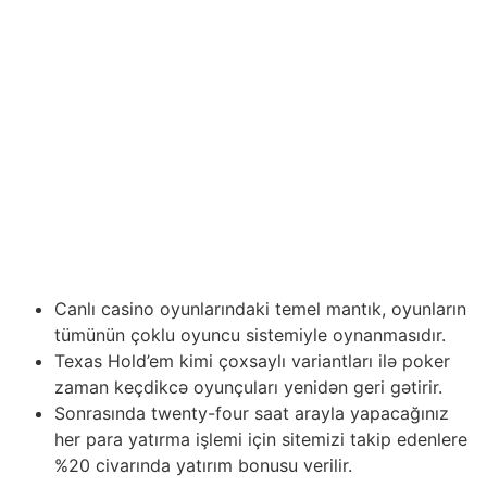
18 yaşından büyük birinin adına kayıt açsanız bile para
çekme ve yatırmada sorun yaşayabilirsiniz. Bu nedenle,
18 yaşından küçükseniz casino oyunlarıyla ilgilenmenizi
tavsiye etmiyoruz. Ayrıca, bazen oynadığınız canli
casino sitesinin kapandığını veya erişilemez olduğunu
görebilirsiniz. Devlet, sitede oyun oynanmasını tam
olarak engellemediği için sadece siteyi kapatıp,
kullanıcıların siteye erişimini engellemek ile yetiniyor.
Siteler ise kapandıktan kısa bir süre sonra farklı bir alan
adıyla (genelde site isminin sonunda bulunan rakamın bir
fazlası olarak) tekrar hizmet vermeye başlıyor.
Canlı casino oyunlarındaki temel mantık, oyunların
tümünün çoklu oyuncu sistemiyle oynanmasıdır.
Texas Hold’em kimi çoxsaylı variantları ilə poker
zaman keçdikcə oyunçuları yenidən geri gətirir.
Sonrasında twenty-four saat arayla yapacağınız
her para yatırma işlemi için sitemizi takip edenlere
%20 civarında yatırım bonusu verilir.