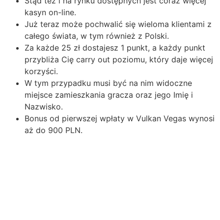
Stąd też i na rynku dostępnych jest coraz więcej
kasyn on-line.
Już teraz może pochwalić się wieloma klientami z
całego świata, w tym również z Polski.
Za każde 25 zł dostajesz 1 punkt, a każdy punkt
przybliża Cię carry out poziomu, który daje więcej
korzyści.
W tym przypadku musi być na nim widoczne
miejsce zamieszkania gracza oraz jego Imię i
Nazwisko.
Bonus od pierwszej wpłaty w Vulkan Vegas wynosi
aż do 900 PLN.
Niektórzy z naszych partnerów działających w branży
kasyn internetowych, również otrzymują ekskluzywne
oferty na Feuer speiender berg (umgangssprachlich)
Vegas darmowe annoying bez depozytu. Bonus
powitalny powinien pojawić się w zakładce konta, którą
odnajdziemy na górnym pasku. Wystarczy kliknąć
wówczas swoje imię, aby otrzymać dostęp do panelu