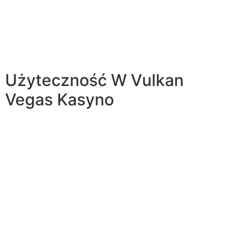
5 dni 40 razy, zaś wygrane z darmowych spinów muszą
zostać obrócone 35 razy. To doskonała okazja do
wypróbowania kasyna, sprawdzenia swoich
umiejętności i zdecydowania, czy chcesz zagrać na
prawdziwe pieniądze.
Użyteczność W Vulkan
Vegas Kasyno
Z każdym poziomem zwiększa się procent korzyści dla
gracza. Dodatkowo dzięki programowi lojalnościowemu
t kasyno Vulkan Sin city możesz liczyć na prezent na
urodziny, a także bardziej korzystny kurs wymiany.
Niewątpliwie oferowane poprzez naszą platformę watts
Vulkan Vegas free rounds to bardzo ciekawy bonus,
który spotyka się codziennie z ogromnym
zainteresowaniem se strony naszych użytkowników.