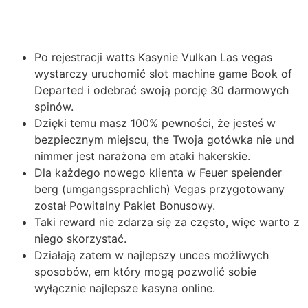
Zasada działania Vulkan Vegas 55 free spins program
code jest bardzo prosta.
Po rejestracji watts Kasynie Vulkan Las vegas
wystarczy uruchomić slot machine game Book of
Departed i odebrać swoją porcję 30 darmowych
spinów.
Dzięki temu masz 100% pewności, że jesteś w
bezpiecznym miejscu, the Twoja gotówka nie und
nimmer jest narażona em ataki hakerskie.
Dla każdego nowego klienta w Feuer speiender
berg (umgangssprachlich) Vegas przygotowany
został Powitalny Pakiet Bonusowy.
Taki reward nie zdarza się za często, więc warto z
niego skorzystać.
Działają zatem w najlepszy unces możliwych
sposobów, em który mogą pozwolić sobie
wyłącznie najlepsze kasyna online.
Grając przy użyciu darmowego bonusu bez depozytu