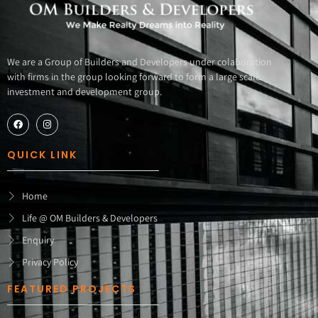
We are a Group of Builders and Developers under colaboration
with firms in the group looking forward to form a large scale
investment and development group.
QUICK LINK
Home
Life @ OM Builders & Developers
Enquiry
Privacy Policy
FEATURED PROJECTS