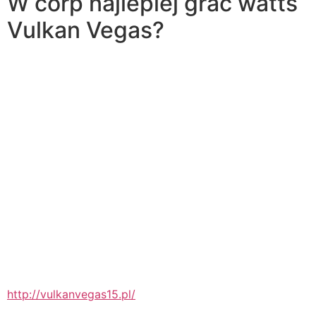
W corp najlepiej grać watts
Vulkan Vegas?
Oferuje ona gry tego rodzaju jak bakarat, black jack,
ruletka oraz poker Casino Hold' no ano de. Jeś li
szukasz czegoś nieco innego, dostę pne są ró wnież
nieszablonowe opcje takie jak Live Lottery oraz Live
Keno. Kasyno na ż ywo w Vulkan Las vegas to
gwarancja prawdziwych emocji!
Oczywiste jest, że aby to zrobić, musisz być
zarejestrowanym graczem. Ponieważ tylko dzięki
profilowi gracza można korzystać z bonusów. Łącznie
zatem za 2 pierwsze depozyty dostaniemy
maksymalnie reward o wartości +300% do kwoty four
thousand złotych oraz a hundred and twenty-five free
spinów. Trzeba jednak pamiętać u
http://vulkanvegas15.pl/
warunkach obrotu bonusem,
gdyż środki pieniężne muszą zostać obrócone w ciągu